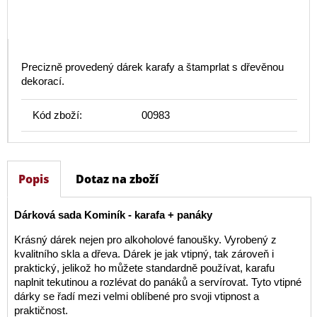
Precizně provedený dárek karafy a štamprlat s dřevěnou
dekorací.
Kód zboží:
00983
Popis
Dotaz na zboží
Dárková sada Kominík - karafa + panáky
Krásný dárek nejen pro alkoholové fanoušky. Vyrobený z
kvalitního skla a dřeva. Dárek je jak vtipný, tak zároveň i
praktický, jelikož ho můžete standardně používat, karafu
naplnit tekutinou a rozlévat do panáků a servírovat. Tyto vtipné
dárky se řadí mezi velmi oblíbené pro svoji vtipnost a
praktičnost.