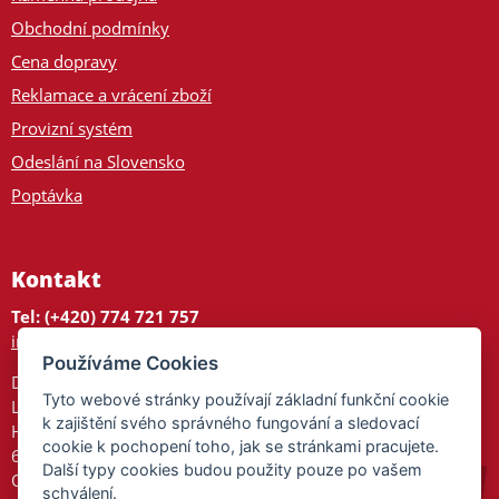
Obchodní podmínky
Cena dopravy
Reklamace a vrácení zboží
Provizní systém
Odeslání na Slovensko
Poptávka
Kontakt
Tel: (+420) 774 721 757
info@tajnedarky.cz
Používáme Cookies
Dárkové centrum
Tyto webové stránky používají základní funkční cookie
Legionářů 2
k zajištění svého správného fungování a sledovací
Hodonín
cookie k pochopení toho, jak se stránkami pracujete.
695 01
Další typy cookies budou použity pouze po vašem
Otevřeno:
schválení.