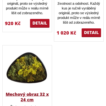
originál, proto se výsledný
životnost a odolnost. Každý
produkt může v reálu mírně
kus je ručně vyráběný
lišit od zobrazeného.
originál, proto se výsledný
produkt může v reálu mírně
920 Kč
DETAIL
lišit od zobrazeného.
1 020 Kč
DETAIL
Mechový obraz 32 x
24 cm