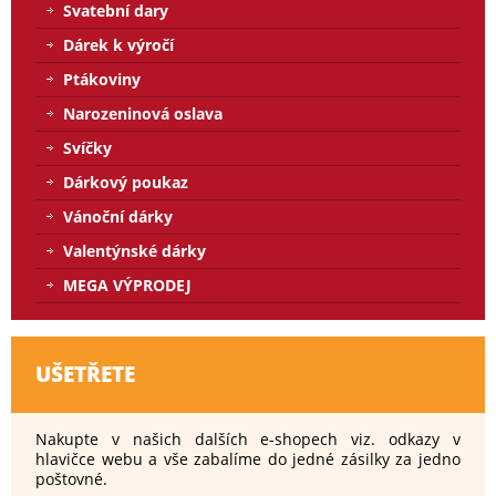
Svatební dary
Dárek k výročí
Ptákoviny
Narozeninová oslava
Svíčky
Dárkový poukaz
Vánoční dárky
Valentýnské dárky
MEGA VÝPRODEJ
UŠETŘETE
Nakupte v našich dalších e-shopech viz. odkazy v
hlavičce webu a vše zabalíme do jedné zásilky za jedno
poštovné.