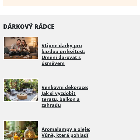
DÁRKOVÝ RÁDCE
Vtipné dárky pro
každou příležitost:
Umění darovat s
úsměvem
Venkovní dekorace:
Jak si vyzdobit
terasu, balkon a
zahradu
Aromalampy a oleje:
Vůně, která pohladí