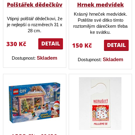
Polštářek dědečkův
Hrnek medvídek
Krásný hrneček medvídek.
Vtipný polštář dědečkovi, že
Potěšte své dítko tímto
je nejlepší o rozměrech 31 x
roztomilým dárečkem třeba
28 cm.
ke svátku.
330 Kč
DETAIL
150 Kč
DETAIL
Skladem
Dostupnost:
Skladem
Dostupnost: