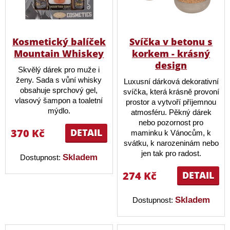
Kosmetický balíček
Svíčka v betonu s
Mountain Whiskey
korkem - krásný
design
Skvělý dárek pro muže i
ženy. Sada s vůní whisky
Luxusní dárková dekorativní
obsahuje sprchový gel,
svíčka, která krásně provoní
vlasový šampon a toaletní
prostor a vytvoří příjemnou
mýdlo.
atmosféru. Pěkný dárek
nebo pozornost pro
370 Kč
DETAIL
maminku k Vánocům, k
svátku, k narozeninám nebo
jen tak pro radost.
Skladem
Dostupnost:
274 Kč
DETAIL
Skladem
Dostupnost: