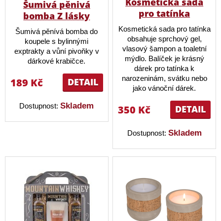
Kosmetická sada
Šumivá pěnivá
pro tatínka
bomba Z lásky
Kosmetická sada pro tatínka
Šumivá pěnívá bomba do
obsahuje sprchový gel,
koupele s bylinnými
vlasový šampon a toaletní
exptrakty a vůní pivoňky v
mýdlo. Balíček je krásný
dárkové krabičce.
dárek pro tatínka k
narozeninám, svátku nebo
189 Kč
DETAIL
jako vánoční dárek.
Skladem
Dostupnost:
350 Kč
DETAIL
Skladem
Dostupnost: