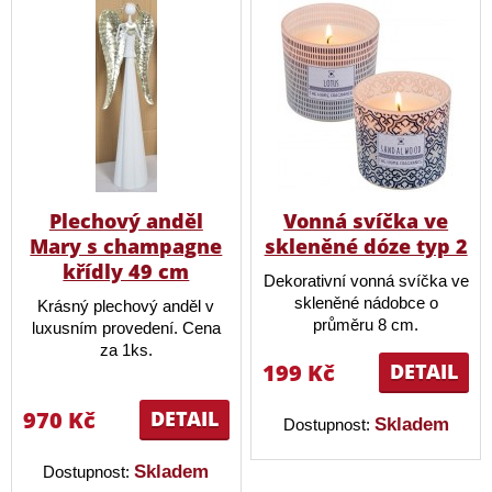
Plechový anděl
Vonná svíčka ve
Mary s champagne
skleněné dóze typ 2
křídly 49 cm
Dekorativní vonná svíčka ve
skleněné nádobce o
Krásný plechový anděl v
průměru 8 cm.
luxusním provedení. Cena
za 1ks.
199 Kč
DETAIL
970 Kč
DETAIL
Skladem
Dostupnost:
Skladem
Dostupnost: