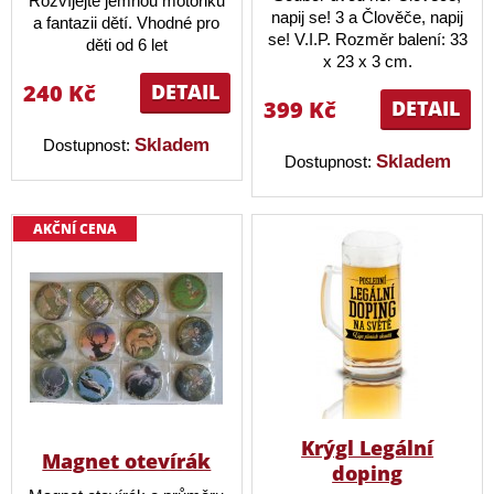
Rozvíjejte jemnou motoriku
napij se! 3 a Člověče, napij
a fantazii dětí. Vhodné pro
se! V.I.P. Rozměr balení: 33
děti od 6 let
x 23 x 3 cm.
240 Kč
DETAIL
399 Kč
DETAIL
Skladem
Dostupnost:
Skladem
Dostupnost:
AKČNÍ CENA
Krýgl Legální
Magnet otevírák
doping