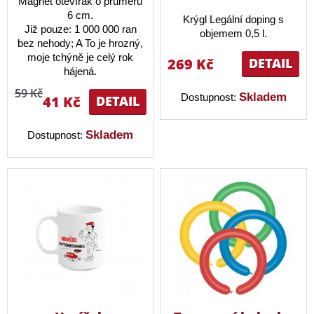
Magnet otevírák o průměru
6 cm.
Krýgl Legální doping s
Již pouze: 1 000 000 ran
objemem 0,5 l.
bez nehody; A To je hrozný,
moje tchýně je celý rok
269 Kč
DETAIL
hájená.
59 Kč
Skladem
Dostupnost:
41 Kč
DETAIL
Skladem
Dostupnost: