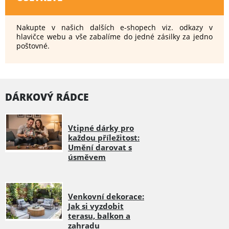
Nakupte v našich dalších e-shopech viz. odkazy v
hlavičce webu a vše zabalíme do jedné zásilky za jedno
poštovné.
DÁRKOVÝ RÁDCE
Vtipné dárky pro
každou příležitost:
Umění darovat s
úsměvem
Venkovní dekorace:
Jak si vyzdobit
terasu, balkon a
zahradu