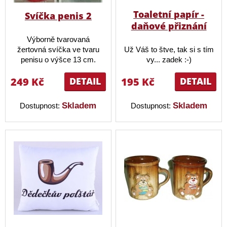
Toaletní papír -
Svíčka penis 2
daňové přiznání
Výborně tvarovaná
žertovná svíčka ve tvaru
Už Váš to štve, tak si s tím
penisu o výšce 13 cm.
vy... zadek :-)
249 Kč
DETAIL
195 Kč
DETAIL
Skladem
Skladem
Dostupnost:
Dostupnost: