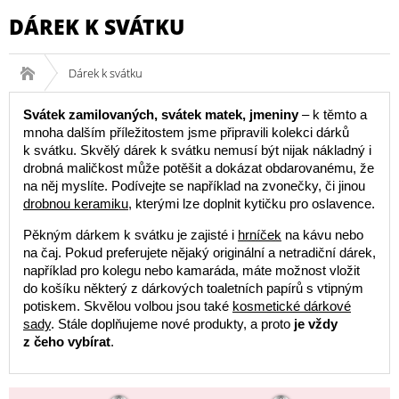
DÁREK K SVÁTKU
Dárek k svátku
Svátek zamilovaných, svátek matek, jmeniny
– k těmto a
mnoha dalším příležitostem jsme připravili kolekci dárků
k svátku. Skvělý dárek k svátku nemusí být nijak nákladný i
drobná maličkost může potěšit a dokázat obdarovanému, že
na něj myslíte. Podívejte se například na zvonečky, či jinou
drobnou keramiku
, kterými lze doplnit kytičku pro oslavence.
Pěkným dárkem k svátku je zajisté i
hrníček
na kávu nebo
na čaj. Pokud preferujete nějaký originální a netradiční dárek,
například pro kolegu nebo kamaráda, máte možnost vložit
do košíku některý z dárkových toaletních papírů s vtipným
potiskem. Skvělou volbou jsou také
kosmetické dárkové
sady
. Stále doplňujeme nové produkty, a proto
je vždy
z čeho vybírat
.