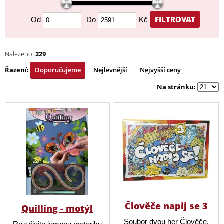
FILTROVAT
Od
Do
Kč
Nalezeno:
229
Řazení:
Doporučujeme
Nejlevnější
Nejvyšší ceny
Na stránku:
Člověče napij se 3
Quilling - motýl
Soubor dvou her Člověče,