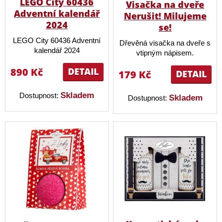
LEGO City 60436
Visačka na dveře
Adventní kalendář
Nerušit! Milujeme
2024
se!
LEGO City 60436 Adventní
Dřevěná visačka na dveře s
kalendář 2024
vtipným nápisem.
890 Kč
DETAIL
179 Kč
DETAIL
Skladem
Dostupnost:
Skladem
Dostupnost: