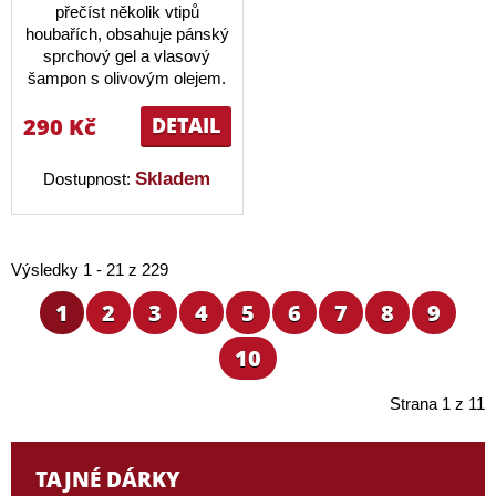
přečíst několik vtipů
houbařích, obsahuje pánský
sprchový gel a vlasový
šampon s olivovým olejem.
290 Kč
DETAIL
Skladem
Dostupnost:
Výsledky 1 - 21 z 229
1
2
3
4
5
6
7
8
9
10
Strana 1 z 11
TAJNÉ DÁRKY