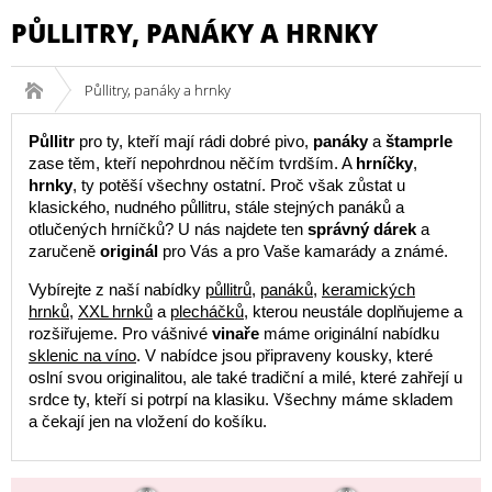
PŮLLITRY, PANÁKY A HRNKY
Půllitry, panáky a hrnky
Půllitr
pro ty, kteří mají rádi dobré pivo,
panáky
a
štamprle
zase těm, kteří nepohrdnou něčím tvrdším. A
hrníčky
,
hrnky
, ty potěší všechny ostatní. Proč však zůstat u
klasického, nudného půllitru, stále stejných panáků a
otlučených hrníčků? U nás najdete ten
správný dárek
a
zaručeně
originál
pro Vás a pro Vaše kamarády a známé.
Vybírejte z naší nabídky
půllitrů
,
panáků
,
keramických
hrnků
,
XXL hrnků
a
plecháčků
, kterou neustále doplňujeme a
rozšiřujeme. Pro vášnivé
vinaře
máme originální nabídku
sklenic na víno
. V nabídce jsou připraveny kousky, které
oslní svou originalitou, ale také tradiční a milé, které zahřejí u
srdce ty, kteří si potrpí na klasiku. Všechny máme skladem
a čekají jen na vložení do košíku.