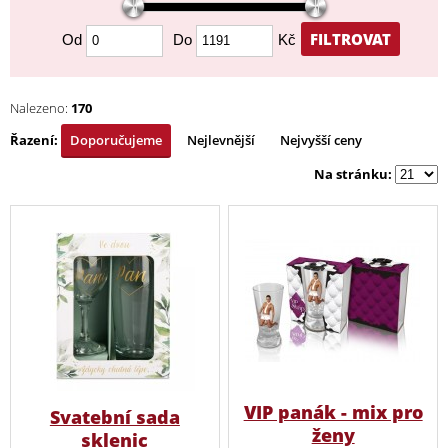
FILTROVAT
Od
Do
Kč
Nalezeno:
170
Řazení:
Doporučujeme
Nejlevnější
Nejvyšší ceny
Na stránku:
VIP panák - mix pro
Svatební sada
ženy
sklenic