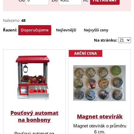
Nalezeno:
48
Řazení:
Doporučujeme
Nejlevnější
Nejvyšší ceny
Na stránku:
AKČNÍ CENA
Pouťový automat
Magnet otevírák
na bonbony
Magnet otevírák o průměru
6 cm.
Pouťový automat na