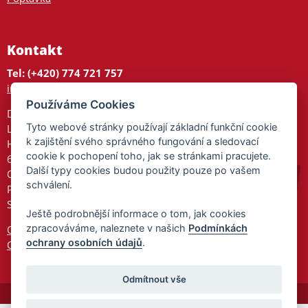
Kontakt
Tel: (+420) 774 721 757
info@tajnedarky.cz
Používáme Cookies
Dárkové centrum
Tyto webové stránky používají základní funkční cookie
Legionářů 2
k zajištění svého správného fungování a sledovací
Hodonín
cookie k pochopení toho, jak se stránkami pracujete.
695 01
Další typy cookies budou použity pouze po vašem
Otevřeno:
schválení.
Po-Pá 9-17
So 9-11:30
Ještě podrobnější informace o tom, jak cookies
zpracováváme, naleznete v našich
Podmínkách
Ochrana osobních údajů
ochrany osobních údajů
.
Cookies
Odmítnout vše