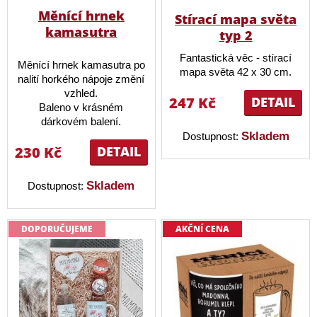
Měnící hrnek
Stírací mapa světa
kamasutra
typ 2
Fantastická věc - stírací
Měnící hrnek kamasutra po
mapa světa 42 x 30 cm.
nalití horkého nápoje změní
vzhled.
247 Kč
DETAIL
Baleno v krásném
dárkovém balení.
Skladem
Dostupnost:
230 Kč
DETAIL
Skladem
Dostupnost:
DOPORUČUJEME
AKČNÍ CENA