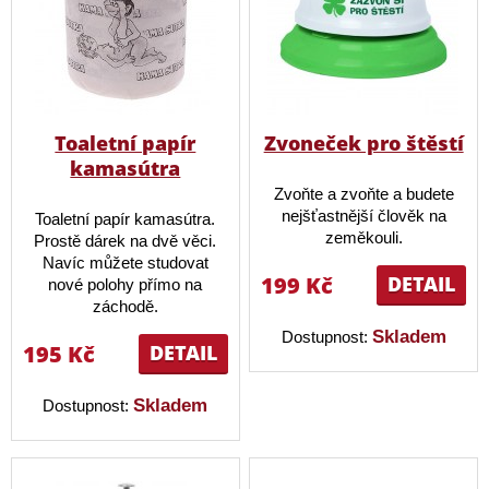
Toaletní papír
Zvoneček pro štěstí
kamasútra
Zvoňte a zvoňte a budete
nejšťastnější člověk na
Toaletní papír kamasútra.
zeměkouli.
Prostě dárek na dvě věci.
Navíc můžete studovat
199 Kč
DETAIL
nové polohy přímo na
záchodě.
Skladem
Dostupnost:
195 Kč
DETAIL
Skladem
Dostupnost: