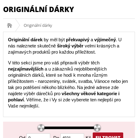
ORIGINÁLNÍ DÁRKY
Originální dárky
Originální dárek
by měl být
překvapivý
a
výjimečný
. U
nás naleznete skutečně
široký výběr
velmi krásných a
zajímavých produktů pro každou příležitost.
V této sekci jsme pro váš připravili výběr těch
nejzajímavějších
a u zákazníků nejoblíbenějších
originálních dárků, které se hodí k mnoha různým
příležitostem - narozeniny, svátek, svatba, Vánoce nebo jen
tak pro potěšení někoho blízkého. Na jedné adrese zde
najdete výběr dárečků pro
všechny věkové kategorie i
pohlaví
. Věříme, že i Vy si zde vyberete ten nejlepší pro
Vaše nejmilejší.
FILTROVAT
Od
Do
Kč