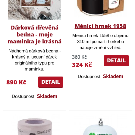
Měnící hrnek 1958
Dárková dřevěná
bedna - moje
Měnící hrnek 1958 o objemu
maminka je krásná
310 ml po nalití horkého
nápoje změní vzhled.
Nádherná dárková bedna -
360 Kč
krásný a luxusní dárek
DETAIL
originálního typu pro
324 Kč
maminku.
Skladem
Dostupnost:
890 Kč
DETAIL
Skladem
Dostupnost: