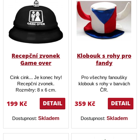
Recepční zvonek
Klobouk s rohy pro
Game over
fandy
Cink cink... Je konec hry!
Pro všechny fanoušky
Recepční zvonek.
klobouk s rohy v barvách
Rozměry: 8 x 6 cm.
ČR.
199 Kč
DETAIL
359 Kč
DETAIL
Skladem
Skladem
Dostupnost:
Dostupnost: