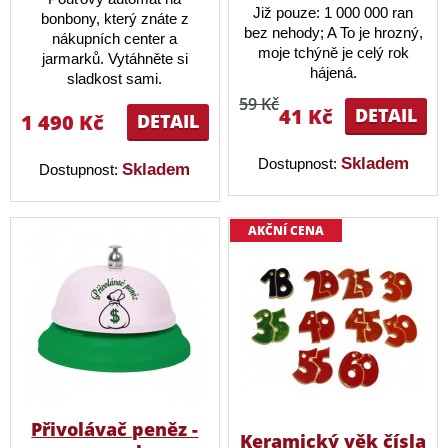
Již pouze: 1 000 000 ran
bonbony, který znáte z
bez nehody; A To je hrozný,
nákupních center a
moje tchýně je celý rok
jarmarků. Vytáhněte si
hájená.
sladkost sami.
59 Kč
41 Kč
DETAIL
1 490 Kč
DETAIL
Skladem
Dostupnost:
Skladem
Dostupnost:
AKČNÍ CENA
Přivolávač peněz -
Keramický věk čísla