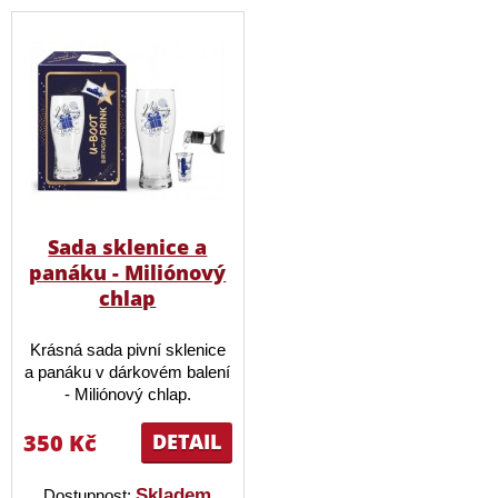
Sada sklenice a
panáku - Miliónový
chlap
Krásná sada pivní sklenice
a panáku v dárkovém balení
- Miliónový chlap.
350 Kč
DETAIL
Skladem
Dostupnost: