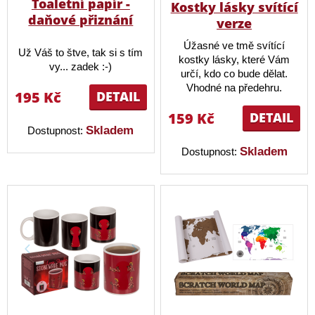
Toaletní papír -
Kostky lásky svítící
daňové přiznání
verze
Úžasné ve tmě svítící
Už Váš to štve, tak si s tím
kostky lásky, které Vám
vy... zadek :-)
určí, kdo co bude dělat.
Vhodné na předehru.
195 Kč
DETAIL
159 Kč
DETAIL
Skladem
Dostupnost:
Skladem
Dostupnost: