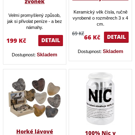
zvonek
Keramický věk čísla, ručně
Velmi promyšlený způsob,
vyrobené o rozměrech 3 x 4
jak si přivolat peníze - a bez
cm.
námahy.
69 Kč
66 Kč
DETAIL
199 Kč
DETAIL
Skladem
Dostupnost:
Skladem
Dostupnost:
Horké lávové
100% Nic v