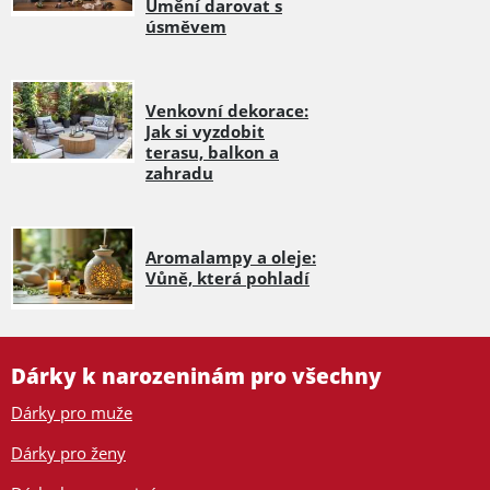
Umění darovat s
úsměvem
Venkovní dekorace:
Jak si vyzdobit
terasu, balkon a
zahradu
Aromalampy a oleje:
Vůně, která pohladí
Dárky k narozeninám pro všechny
Dárky pro muže
Dárky pro ženy