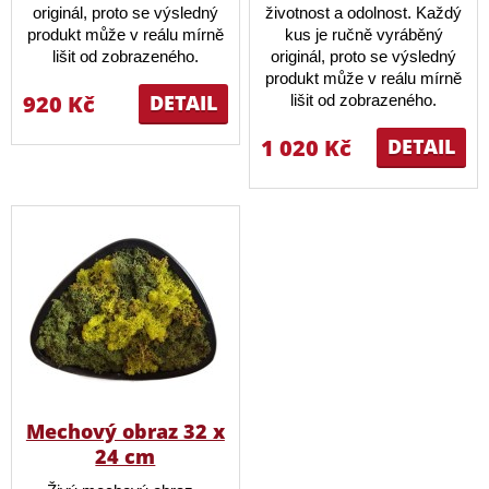
originál, proto se výsledný
životnost a odolnost. Každý
produkt může v reálu mírně
kus je ručně vyráběný
lišit od zobrazeného.
originál, proto se výsledný
produkt může v reálu mírně
920 Kč
DETAIL
lišit od zobrazeného.
1 020 Kč
DETAIL
Mechový obraz 32 x
24 cm