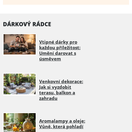
DÁRKOVÝ RÁDCE
Vtipné dárky pro
každou příležitost:
Umění darovat s
úsměvem
Venkovní dekorace:
Jak si vyzdobit
terasu, balkon a
zahradu
Aromalampy a oleje:
Vůně, která pohladí