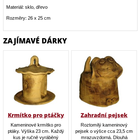
Materiál: sklo, dřevo
Rozměry: 26 x 25 cm
ZAJÍMAVÉ DÁRKY
Krmítko pro ptáčky
Zahradní pejsek
Kameninové krmítko pro
Roztomilý kameninový
ptáky. Výška 23 cm. Každý
pejsek o výšce cca 23,5 cm
kus je ručně vyráběný
mrazuvzdorná. Dlouhá