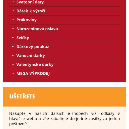
Svatební dary
Dárek k výročí
Ptákoviny
Narozeninová oslava
Svíčky
Dárkový poukaz
Vánoční dárky
Valentýnské dárky
MEGA VÝPRODEJ
UŠETŘETE
Nakupte v našich dalších e-shopech viz. odkazy v
hlavičce webu a vše zabalíme do jedné zásilky za jedno
poštovné.