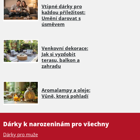
Vtipné dárky pro
každou příležitost:
Umění darovat s
úsměvem
Venkovní dekorace:
Jak si vyzdobit
terasu, balkon a
zahradu
Aromalampy a oleje:
Vůně, která pohladí
Dárky k narozeninám pro všechny
Dárky pro muže