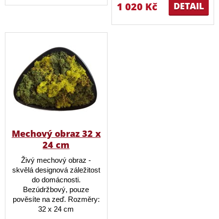
1 020 Kč
DETAIL
Mechový obraz 32 x
24 cm
Živý mechový obraz -
skvělá designová záležitost
do domácnosti.
Bezúdržbový, pouze
pověsíte na zeď. Rozměry:
32 x 24 cm