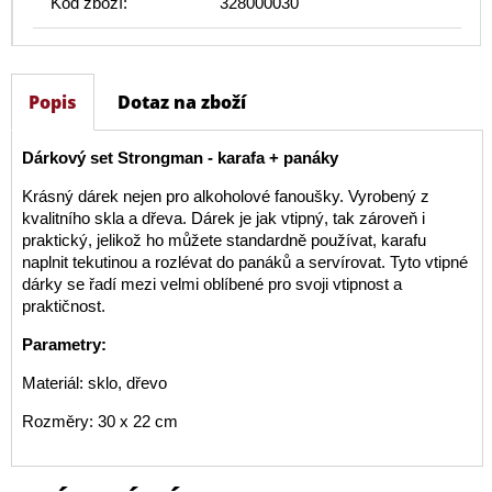
Kód zboží:
328000030
Popis
Dotaz na zboží
Dárkový set Strongman - karafa + panáky
Krásný dárek nejen pro alkoholové fanoušky. Vyrobený z
kvalitního skla a dřeva. Dárek je jak vtipný, tak zároveň i
praktický, jelikož ho můžete standardně používat, karafu
naplnit tekutinou a rozlévat do panáků a servírovat. Tyto vtipné
dárky se řadí mezi velmi oblíbené pro svoji vtipnost a
praktičnost.
Parametry:
Materiál: sklo, dřevo
Rozměry: 30 x 22 cm