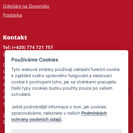
Odeslání na Slovensko
Poptávka
Kontakt
Tel: (+420) 774 721 757
info@tajnedarky.cz
Používáme Cookies
Dárkové centrum
Tyto webové stránky používají základní funkční cookie
Legionářů 2
k zajištění svého správného fungování a sledovací
Hodonín
cookie k pochopení toho, jak se stránkami pracujete.
695 01
Další typy cookies budou použity pouze po vašem
Otevřeno:
schválení.
Po-Pá 9-17
So 9-11:30
Ještě podrobnější informace o tom, jak cookies
zpracováváme, naleznete v našich
Podmínkách
Ochrana osobních údajů
ochrany osobních údajů
.
Cookies