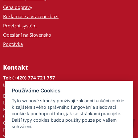
Cena dopravy
Reklamace a vrácení zboží
Provizní systém
Odeslání na Slovensko
Poptávka
Kontakt
Tel: (+420) 774 721 757
info@tajnedarky.cz
Používáme Cookies
Dárkové centrum
Tyto webové stránky používají základní funkční cookie
Legionářů 2
k zajištění svého správného fungování a sledovací
Hodonín
cookie k pochopení toho, jak se stránkami pracujete.
695 01
Další typy cookies budou použity pouze po vašem
Otevřeno:
schválení.
Po-Pá 9-17
So 9-11:30