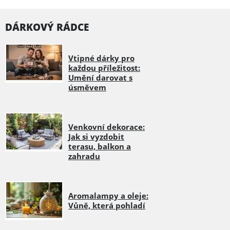
DÁRKOVÝ RÁDCE
Vtipné dárky pro
každou příležitost:
Umění darovat s
úsměvem
Venkovní dekorace:
Jak si vyzdobit
terasu, balkon a
zahradu
Aromalampy a oleje:
Vůně, která pohladí