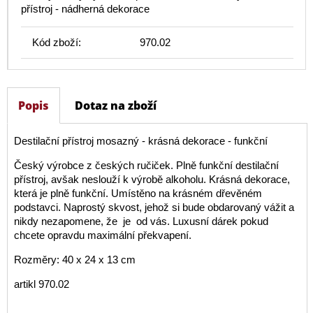
přístroj - nádherná dekorace
Kód zboží:
970.02
Popis
Dotaz na zboží
Destilační přístroj mosazný - krásná dekorace - funkční
Český výrobce z českých ručiček. Plně funkční destilační
přístroj, avšak neslouží k výrobě alkoholu. Krásná dekorace,
která je plně funkční. Umístěno na krásném dřevěném
podstavci. Naprostý skvost, jehož si bude obdarovaný vážit a
nikdy nezapomene, že je od vás. Luxusní dárek pokud
chcete opravdu maximální překvapení.
Rozměry: 40 x 24 x 13 cm
artikl 970.02