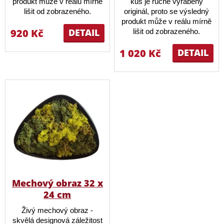
produkt může v reálu mírně
kus je ručně vyráběný
lišit od zobrazeného.
originál, proto se výsledný
produkt může v reálu mírně
920 Kč
DETAIL
lišit od zobrazeného.
1 020 Kč
DETAIL
Mechový obraz 32 x
24 cm
Živý mechový obraz -
skvělá designová záležitost