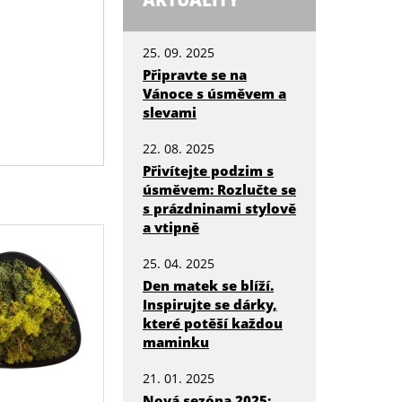
AKTUALITY
25. 09. 2025
Připravte se na
Vánoce s úsměvem a
slevami
22. 08. 2025
Přivítejte podzim s
úsměvem: Rozlučte se
s prázdninami stylově
a vtipně
25. 04. 2025
Den matek se blíží.
Inspirujte se dárky,
které potěší každou
maminku
21. 01. 2025
Nová sezóna 2025: