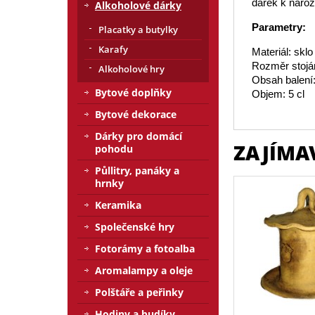
dárek k naroz
Alkoholové dárky
Parametry:
Placatky a butylky
Karafy
Materiál: sklo
Rozměr stojá
Alkoholové hry
Obsah balení:
Bytové doplňky
Objem: 5 cl
Bytové dekorace
Dárky pro domácí
ZAJÍMA
pohodu
Půllitry, panáky a
hrnky
Keramika
Společenské hry
Fotorámy a fotoalba
Aromalampy a oleje
Polštáře a peřinky
Hodiny a budíky