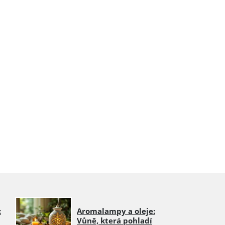
:
Aromalampy a oleje:
Vůně, která pohladí