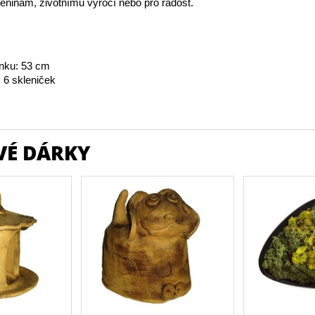
eninám, životnímu výročí nebo pro radost.
nku: 53 cm
 6 skleniček
VÉ DÁRKY