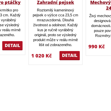
ro ptáčky
Zahradní pejsek
Mechový 
2
krmítko pro
Roztomilý kameninový
23 cm. Každý
pejsek o výšce cca 23,5 cm
Živý mechový
ě vyráběný
mrazuvzdorná. Dlouhá
designová 
o se výsledný
životnost a odolnost. Každý
domácnosti.
 reálu mírně
kus je ručně vyráběný
pouze pov
brazeného.
originál, proto se výsledný
Rozměry:
produkt může v reálu mírně
DETAIL
lišit od zobrazeného.
990 Kč
1 020 Kč
DETAIL