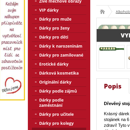
Živé mechové obrazy
VIP dárky
Alkohol
Dárky pro muže
Dárky pro ženy
VY
Dárky pro děti
Dárky k narozeninám
Dárky pro zamilované
Erotické dárky
Dárková kosmetika
Originální dárky
Popis
Dárky podle zájmů
Dárky podle
Dřevěný stoj
zaměstnání
Krásný dárek 
Dárky pro učitele
stojánek na 6 
Dárky pro kolegy
zdraví! Tyto v