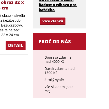
obraz 32 x
Radost a zábava pro
4 cm
každého
 obraz - skvělá
záležitost do
Více článků
 Bezúdržbový,
ěsíte na zeď.
 32 x 24 cm
PROČ OD NÁS
DETAIL
Doprava zdarma
nad 4000 Kč
Dárek zdarma nad
1500 Kč
Široký výběr
Vše skladem (350
2
m
)