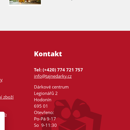
Kontakt
Tel: (+420) 774 721 757
info@tajnedarky.cz
ky
Dárkové centrum
Legionářů 2
í zboží
Hodonín
695 01
Otevřeno:
nsko
Po-Pá 9-17
So 9-11:30