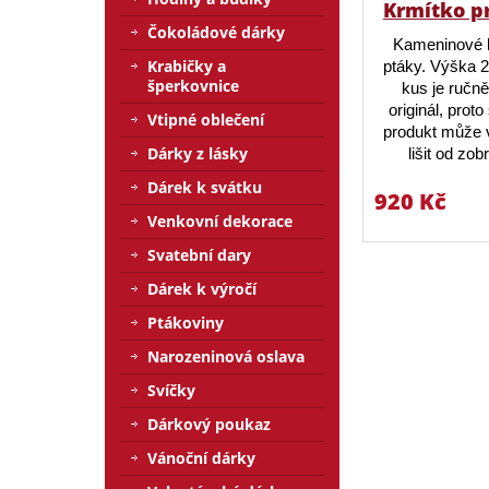
Krmítko p
Čokoládové dárky
Kameninové 
Krabičky a
ptáky. Výška 
šperkovnice
kus je ručn
originál, prot
Vtipné oblečení
produkt může v
Dárky z lásky
lišit od zo
Dárek k svátku
920 Kč
Venkovní dekorace
Svatební dary
Dárek k výročí
Ptákoviny
Narozeninová oslava
Svíčky
Dárkový poukaz
Vánoční dárky