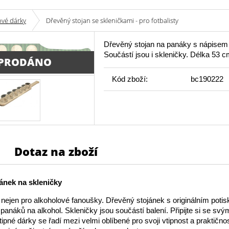
ové dárky
Dřevěný stojan se skleničkami - pro fotbalisty
Dřevěný stojan na panáky s nápisem - 
Součástí jsou i skleničky. Délka 53 c
PRODÁNO
Kód zboží:
bc190222
Dotaz na zboží
ánek na skleničky
nejen pro alkoholové fanoušky. Dřevěný stojánek s originálním potis
panáků na alkohol. Skleničky jsou součástí balení. Připijte si se svým
tipné dárky se řadí mezi velmi oblíbené pro svoji vtipnost a praktično