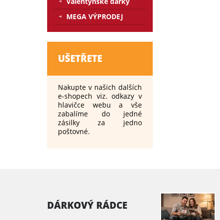
Valentýnské dárky
MEGA VÝPRODEJ
UŠETŘETE
Nakupte v našich dalších
e-shopech viz. odkazy v
hlavičce webu a vše
zabalíme do jedné
zásilky za jedno
poštovné.
DÁRKOVÝ RÁDCE