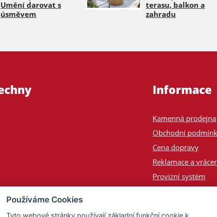
Umění darovat s
terasu, balkon a
úsměvem
zahradu
šechny
Informace
Kamenná prodejna
Obchodní podmín
Cena dopravy
Reklamace a vrácen
Provizní systém
Odeslání na Slove
Používáme Cookies
Poptávka
Tyto webové stránky používají základní funkční cookie k