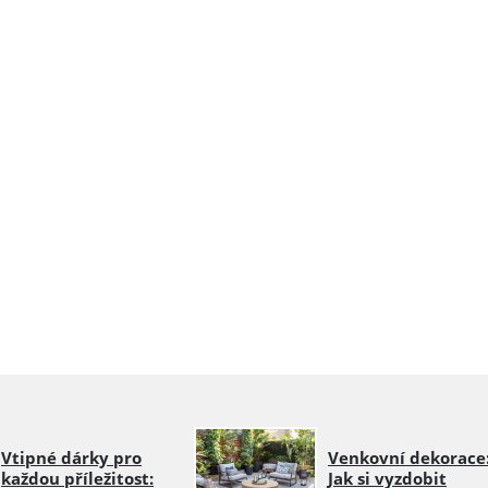
Vtipné dárky pro
Venkovní dekorace
každou příležitost:
Jak si vyzdobit