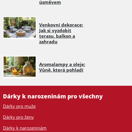
úsměvem
Venkovní dekorace:
Jak si vyzdobit
terasu, balkon a
zahradu
Aromalampy a oleje:
Vůně, která pohladí
Dárky k narozeninám pro všechny
Dárky pro muže
Dárky pro ženy
Dárky k narozeninám