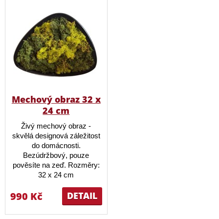
Mechový obraz 32 x
24 cm
Živý mechový obraz -
skvělá designová záležitost
do domácnosti.
Bezúdržbový, pouze
pověsíte na zeď. Rozměry:
32 x 24 cm
990 Kč
DETAIL