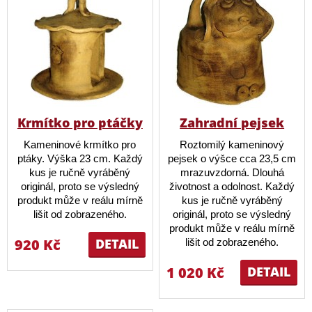
Krmítko pro ptáčky
Zahradní pejsek
Kameninové krmítko pro
Roztomilý kameninový
ptáky. Výška 23 cm. Každý
pejsek o výšce cca 23,5 cm
kus je ručně vyráběný
mrazuvzdorná. Dlouhá
originál, proto se výsledný
životnost a odolnost. Každý
produkt může v reálu mírně
kus je ručně vyráběný
lišit od zobrazeného.
originál, proto se výsledný
produkt může v reálu mírně
920 Kč
DETAIL
lišit od zobrazeného.
1 020 Kč
DETAIL