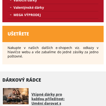
Vánoční dárky
Valentýnské dárky
MEGA VÝPRODEJ
UŠETŘETE
Nakupte v našich dalších e-shopech viz. odkazy v
hlavičce webu a vše zabalíme do jedné zásilky za jedno
poštovné.
DÁRKOVÝ RÁDCE
Vtipné dárky pro
každou příležitost:
Umění darovat s