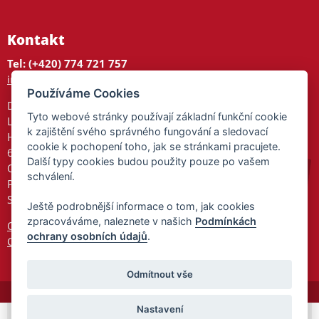
Kontakt
Tel: (+420) 774 721 757
info@tajnedarky.cz
Používáme Cookies
Dárkové centrum
Tyto webové stránky používají základní funkční cookie
Legionářů 2
k zajištění svého správného fungování a sledovací
Hodonín
cookie k pochopení toho, jak se stránkami pracujete.
695 01
Další typy cookies budou použity pouze po vašem
Otevřeno:
schválení.
Po-Pá 9-17
So 9-11:30
Ještě podrobnější informace o tom, jak cookies
zpracováváme, naleznete v našich
Podmínkách
Ochrana osobních údajů
ochrany osobních údajů
.
Cookies
Odmítnout vše
Nastavení