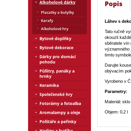
Popis
Alkoholové dárky
Placatky a butylky
Karafy
Láhev s deko
Alkoholové hry
Tato ručně vy
okouzlí každé
Bytové doplňky
sběratele vín 
Bytové dekorace
významného j
tímto symbole
Dárky pro domácí
pohodu
Darujte kouse
Půllitry, panáky a
obývacím pok
hrnky
Vyrobeno v Č
Keramika
Parametry:
Společenské hry
Materiál: sklo
Fotorámy a fotoalba
Objem: 0,2 l
Aromalampy a oleje
Polštáře a peřinky
Hodiny a budíky