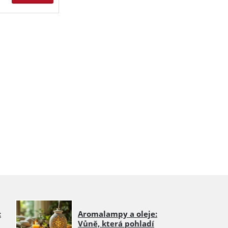
:
Aromalampy a oleje:
Vůně, která pohladí