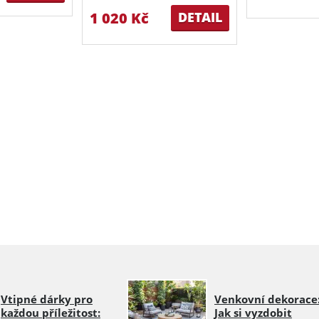
1 020 Kč
DETAIL
Vtipné dárky pro
Venkovní dekorace
každou příležitost:
Jak si vyzdobit