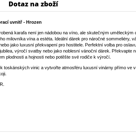
Dotaz na zboží
rací uvnitř - Hrozen
robená karafa není jen nádobou na víno, ale skutečným uměleckým d
ho milovníka vína a estéta. Ideální dárek pro náročné sommeliéry, v
nebo jako luxusní překvapení pro hostitele. Perfektní volba pro oslav
ubilea, výročí svatby nebo jako noblesní vánoční dárek. Překvapte
m plodnosti a hojnosti nebo potěšte své rodiče k výročí.
k toskánských vinic a vytvořte atmosféru luxusní vinárny přímo ve
oji.
R.