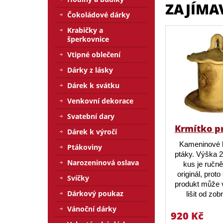
ZAJÍMA
Čokoládové dárky
Krabičky a
šperkovnice
Vtipné oblečení
Dárky z lásky
Dárek k svátku
Venkovní dekorace
Svatební dary
Krmítko p
Dárek k výročí
Kameninové 
Ptákoviny
ptáky. Výška 
Narozeninová oslava
kus je ručn
originál, prot
Svíčky
produkt může v
Dárkový poukaz
lišit od zo
Vánoční dárky
920 Kč