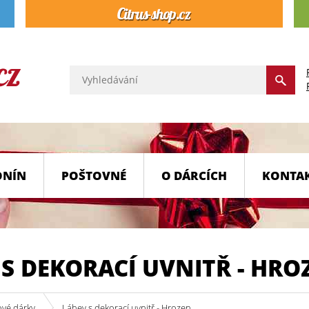
ONÍN
POŠTOVNÉ
O DÁRCÍCH
KONTA
S DEKORACÍ UVNITŘ - HRO
ové dárky
Láhev s dekorací uvnitř - Hrozen