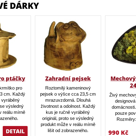
VÉ DÁRKY
ro ptáčky
Zahradní pejsek
Mechový 
2
krmítko pro
Roztomilý kameninový
23 cm. Každý
pejsek o výšce cca 23,5 cm
Živý mechový
ě vyráběný
mrazuvzdorná. Dlouhá
designová 
o se výsledný
životnost a odolnost. Každý
domácnosti.
 reálu mírně
kus je ručně vyráběný
pouze pov
brazeného.
originál, proto se výsledný
Rozměry:
produkt může v reálu mírně
DETAIL
lišit od zobrazeného.
990 Kč