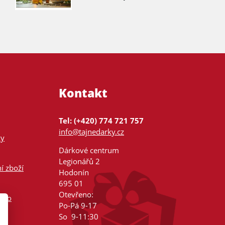
Kontakt
Tel: (+420) 774 721 757
info@tajnedarky.cz
ky
Dárkové centrum
Legionářů 2
í zboží
Hodonín
695 01
Otevřeno:
nsko
Po-Pá 9-17
So 9-11:30