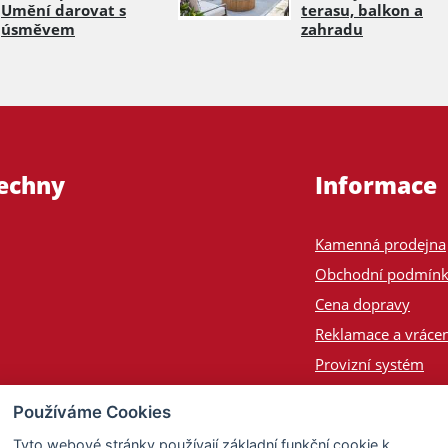
Umění darovat s
terasu, balkon a
úsměvem
zahradu
šechny
Informace
Kamenná prodejna
Obchodní podmín
Cena dopravy
Reklamace a vrácen
Provizní systém
Odeslání na Slove
Používáme Cookies
Poptávka
Tyto webové stránky používají základní funkční cookie k