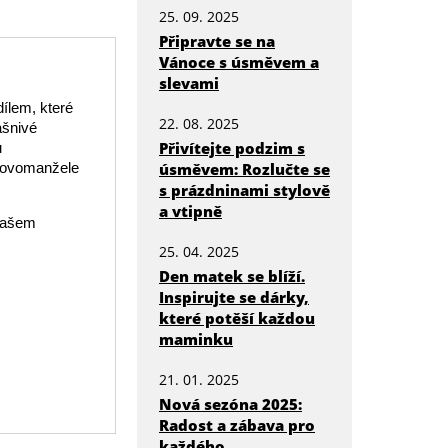
25. 09. 2025
Připravte se na
Vánoce s úsměvem a
slevami
ílem, které
22. 08. 2025
ášnivé
Přivítejte podzim s
u
 novomanžele
úsměvem: Rozlučte se
s prázdninami stylově
a vtipně
 vašem
25. 04. 2025
Den matek se blíží.
Inspirujte se dárky,
které potěší každou
maminku
21. 01. 2025
Nová sezóna 2025:
Radost a zábava pro
každého