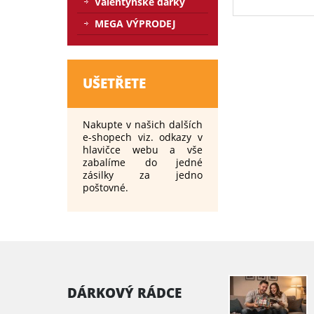
Valentýnské dárky
MEGA VÝPRODEJ
UŠETŘETE
Nakupte v našich dalších
e-shopech viz. odkazy v
hlavičce webu a vše
zabalíme do jedné
zásilky za jedno
poštovné.
DÁRKOVÝ RÁDCE