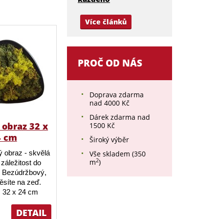
Více článků
PROČ OD NÁS
Doprava zdarma
nad 4000 Kč
Dárek zdarma nad
obraz 32 x
1500 Kč
4 cm
Široký výběr
 obraz - skvělá
Vše skladem (350
2
m
)
záležitost do
 Bezúdržbový,
ěsíte na zeď.
 32 x 24 cm
DETAIL