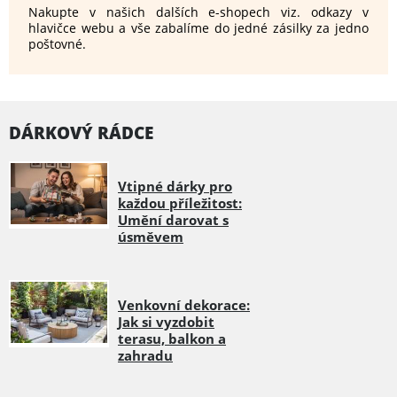
Nakupte v našich dalších e-shopech viz. odkazy v
hlavičce webu a vše zabalíme do jedné zásilky za jedno
poštovné.
DÁRKOVÝ RÁDCE
Vtipné dárky pro
každou příležitost:
Umění darovat s
úsměvem
Venkovní dekorace:
Jak si vyzdobit
terasu, balkon a
zahradu