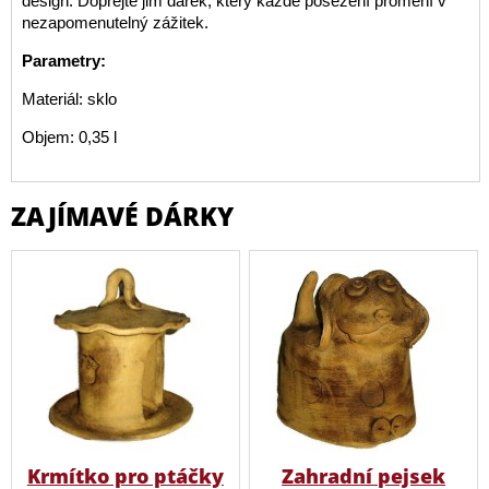
design. Dopřejte jim dárek, který každé posezení promění v
nezapomenutelný zážitek.
Parametry:
Materiál: sklo
Objem: 0,35 l
ZAJÍMAVÉ DÁRKY
Krmítko pro ptáčky
Zahradní pejsek