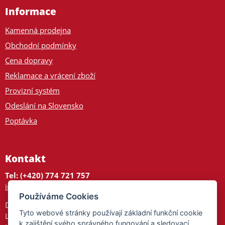
Informace
Kamenná prodejna
Obchodní podmínky
Cena dopravy
Reklamace a vrácení zboží
Provizní systém
Odeslání na Slovensko
Poptávka
Kontakt
Tel: (+420) 774 721 757
info@tajnedarky.cz
Používáme Cookies
Dárkové centrum
Tyto webové stránky používají základní funkční cookie
Legionářů 2
k zajištění svého správného fungování a sledovací