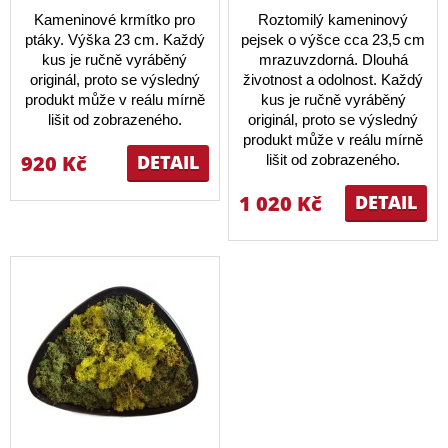
Kameninové krmítko pro
Roztomilý kameninový
ptáky. Výška 23 cm. Každý
pejsek o výšce cca 23,5 cm
kus je ručně vyráběný
mrazuvzdorná. Dlouhá
originál, proto se výsledný
životnost a odolnost. Každý
produkt může v reálu mírně
kus je ručně vyráběný
lišit od zobrazeného.
originál, proto se výsledný
produkt může v reálu mírně
920 Kč
DETAIL
lišit od zobrazeného.
1 020 Kč
DETAIL