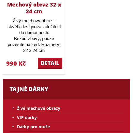
Mechový obraz 32 x
24 cm
Živý mechový obraz -
skvělá designová záležitost
do domácnosti.
Bezúdržbový, pouze
pověsíte na zeď. Rozměry:
32 x 24 cm
990 Kč
DETAIL
TAJNÉ DÁRKY
Živé mechové obrazy
VIP dárky
Dárky pro muže