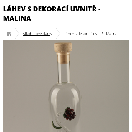
LÁHEV S DEKORACÍ UVNITŘ -
MALINA
Alkoholové dárky
Láhev s dekorací uvnitř - Malina