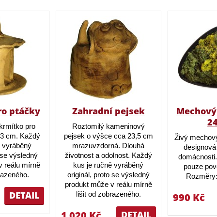
ro ptáčky
Zahradní pejsek
Mechový 
2
krmítko pro
Roztomilý kameninový
23 cm. Každý
pejsek o výšce cca 23,5 cm
Živý mechový
ě vyráběný
mrazuvzdorná. Dlouhá
designová 
o se výsledný
životnost a odolnost. Každý
domácnosti.
 reálu mírně
kus je ručně vyráběný
pouze pov
brazeného.
originál, proto se výsledný
Rozměry:
produkt může v reálu mírně
DETAIL
lišit od zobrazeného.
990 Kč
1 020 Kč
DETAIL