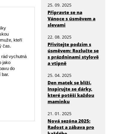
25. 09. 2025
Připravte se na
Vánoce s úsměvem a
slevami
íky
eskou
22. 08. 2025
 muže, kteří
Přivítejte podzim s
ý čas.
úsměvem: Rozlučte se
s prázdninami stylově
i rád vychutná
o jako
a vtipně
ábavu do
 bar.
25. 04. 2025
Den matek se blíží.
Inspirujte se dárky,
které potěší každou
maminku
21. 01. 2025
Nová sezóna 2025:
Radost a zábava pro
každého