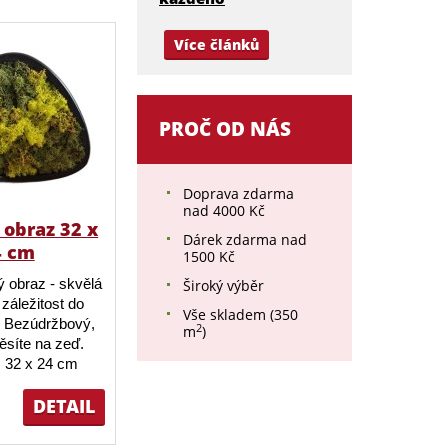
Více článků
PROČ OD NÁS
Doprava zdarma
nad 4000 Kč
obraz 32 x
Dárek zdarma nad
4 cm
1500 Kč
 obraz - skvělá
Široký výběr
záležitost do
Vše skladem (350
 Bezúdržbový,
2
m
)
ěsíte na zeď.
 32 x 24 cm
DETAIL