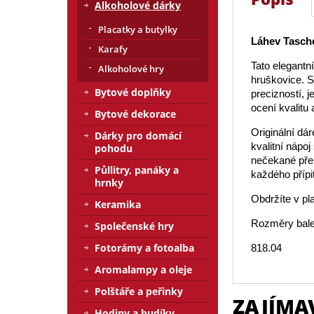
Alkoholové dárky
Placatky a butylky
Láhev Tasch
Karafy
Tato elegantn
Alkoholové hry
hruškovice. 
Bytové doplňky
precizností, j
ocení kvalitu 
Bytové dekorace
Originální dá
Dárky pro domácí
kvalitní nápo
pohodu
nečekané přek
Půllitry, panáky a
každého přípi
hrnky
Obdržíte v pl
Keramika
Rozměry bale
Společenské hry
Fotorámy a fotoalba
818.04
Aromalampy a oleje
Polštáře a peřinky
ZAJÍMA
Hodiny a budíky