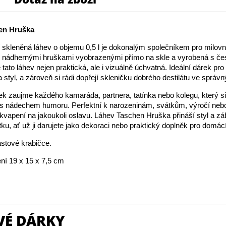
en Hruška
í skleněná láhev o objemu 0,5 l je dokonalým společníkem pro milovn
S nádhernými hruškami vyobrazenými přímo na skle a vyrobená s č
e tato láhev nejen praktická, ale i vizuálně úchvatná. Ideální dárek pro
a styl, a zároveň si rádi dopřejí skleničku dobrého destilátu ve správn
rek zaujme každého kamaráda, partnera, tatínka nebo kolegu, který s
j s nádechem humoru. Perfektní k narozeninám, svátkům, výročí neb
vapení na jakoukoli oslavu. Láhev Taschen Hruška přináší styl a z
tku, ať už ji darujete jako dekoraci nebo praktický doplněk pro domácí
astové krabičce.
ní 19 x 15 x 7,5 cm
VÉ DÁRKY