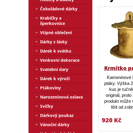
Čokoládové dárky
Krabičky a
šperkovnice
Vtipné oblečení
Dárky z lásky
Dárek k svátku
Venkovní dekorace
Krmítko p
Svatební dary
Kameninové 
Dárek k výročí
ptáky. Výška 
Ptákoviny
kus je ručn
originál, prot
Narozeninová oslava
produkt může v
Svíčky
lišit od zo
Dárkový poukaz
920 Kč
Vánoční dárky