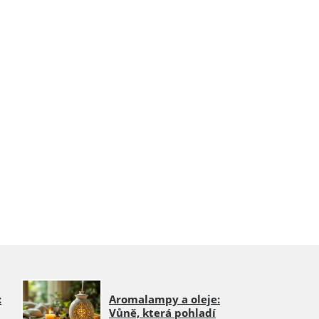
:
Aromalampy a oleje:
Vůně, která pohladí