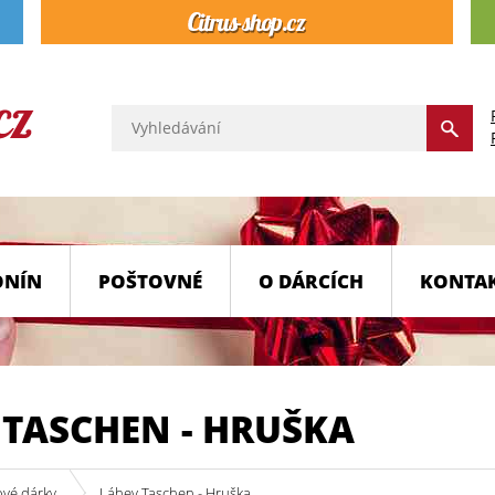
ONÍN
POŠTOVNÉ
O DÁRCÍCH
KONTA
 TASCHEN - HRUŠKA
ové dárky
Láhev Taschen - Hruška