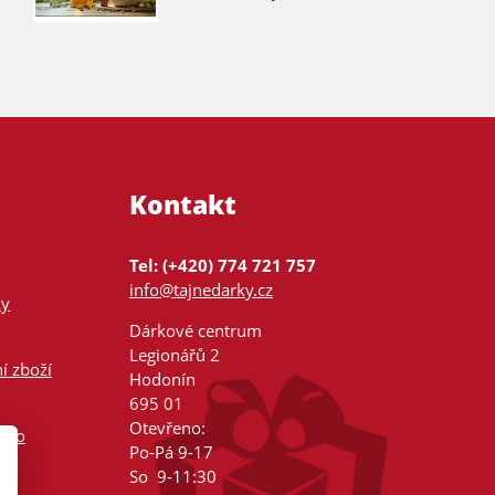
Kontakt
Tel: (+420) 774 721 757
info@tajnedarky.cz
ky
Dárkové centrum
Legionářů 2
í zboží
Hodonín
695 01
Otevřeno:
nsko
Po-Pá 9-17
So 9-11:30