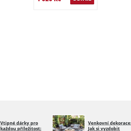
Vtipné dárky pro
Venkovní dekorace
každou příležitost:
Jak si vyzdobit