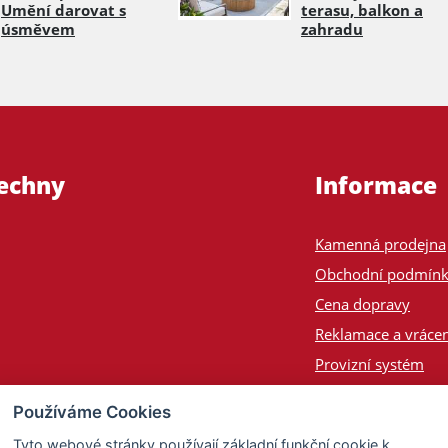
Umění darovat s
terasu, balkon a
úsměvem
zahradu
šechny
Informace
Kamenná prodejna
Obchodní podmín
Cena dopravy
Reklamace a vrácen
Provizní systém
Odeslání na Slove
Používáme Cookies
Poptávka
Tyto webové stránky používají základní funkční cookie k