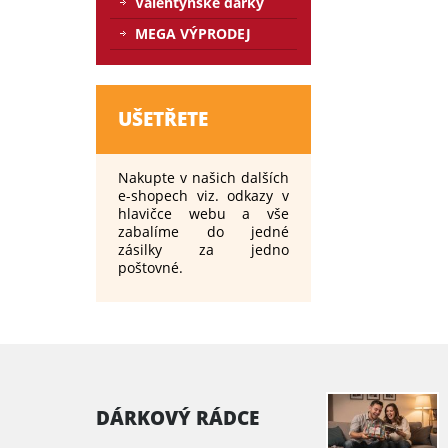
Valentýnské dárky
MEGA VÝPRODEJ
UŠETŘETE
Nakupte v našich dalších
e-shopech viz. odkazy v
hlavičce webu a vše
zabalíme do jedné
zásilky za jedno
poštovné.
DÁRKOVÝ RÁDCE