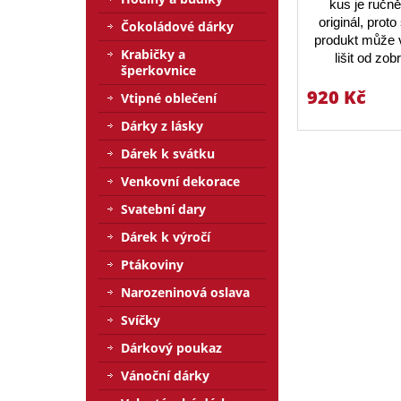
kus je ručn
originál, prot
Čokoládové dárky
produkt může v
Krabičky a
lišit od zo
šperkovnice
920 Kč
Vtipné oblečení
Dárky z lásky
Dárek k svátku
Venkovní dekorace
Svatební dary
Dárek k výročí
Ptákoviny
Narozeninová oslava
Svíčky
Dárkový poukaz
Vánoční dárky