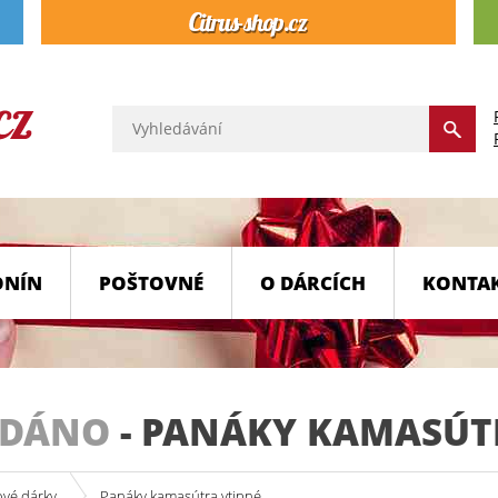
ONÍN
POŠTOVNÉ
O DÁRCÍCH
KONTA
ODÁNO
-
PANÁKY KAMASÚTR
ové dárky
Panáky kamasútra vtipné