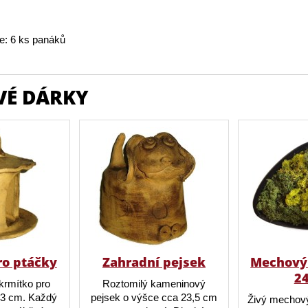
e: 6 ks panáků
VÉ DÁRKY
ro ptáčky
Zahradní pejsek
Mechový 
2
krmítko pro
Roztomilý kameninový
23 cm. Každý
pejsek o výšce cca 23,5 cm
Živý mechový