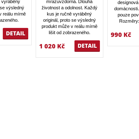
ě vyráběný
mrazuvzdorná. Dlouhá
designová 
o se výsledný
životnost a odolnost. Každý
domácnosti.
 reálu mírně
kus je ručně vyráběný
pouze pov
brazeného.
originál, proto se výsledný
Rozměry:
produkt může v reálu mírně
DETAIL
lišit od zobrazeného.
990 Kč
1 020 Kč
DETAIL