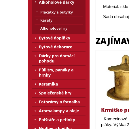
Alkoholové dárky
Materiál: sklo
Placatky a butylky
Sada obsahuj
Karafy
Alkoholové hry
Bytové doplňky
ZAJÍMA
Bytové dekorace
Dárky pro domácí
pohodu
Půllitry, panáky a
hrnky
Keramika
Společenské hry
Fotorámy a fotoalba
Krmítko p
Aromalampy a oleje
Kameninové 
Polštáře a peřinky
ptáky. Výška 
Hodiny a budíky