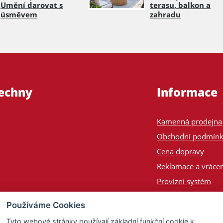
Umění darovat s
terasu, balkon a
úsměvem
zahradu
šechny
Informace
Kamenná prodejna
Obchodní podmín
Cena dopravy
Reklamace a vrácen
Provizní systém
Odeslání na Slove
Používáme Cookies
Poptávka
Tyto webové stránky používají základní funkční cookie k