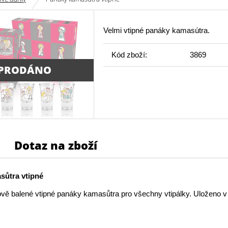
Velmi vtipné panáky kamasútra.
Kód zboží:
3869
PRODÁNO
Dotaz na zboží
sůtra vtipné
ově balené vtipné panáky kamasůtra pro všechny vtipálky. Uloženo 