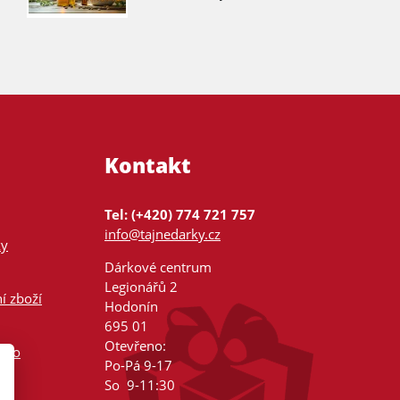
Kontakt
Tel: (+420) 774 721 757
info@tajnedarky.cz
ky
Dárkové centrum
Legionářů 2
í zboží
Hodonín
695 01
Otevřeno:
nsko
Po-Pá 9-17
So 9-11:30