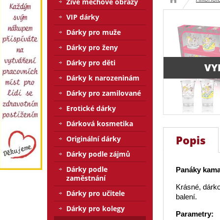
Živé mechové obrazy
VIP dárky
Dárky pro muže
Dárky pro ženy
Dárky pro děti
VY
Dárky k narozeninám
Dárky pro zamilované
Erotické dárky
Dárková kosmetika
Popis
Originální dárky
Dárky podle zájmů
Dárky podle
Panáky kama
zaměstnání
Krásné, dárk
Dárky pro učitele
balení.
Dárky pro kolegy
Parametry: