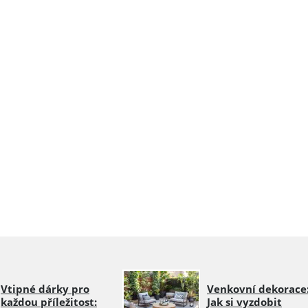
Vtipné dárky pro
Venkovní dekorace
každou příležitost:
Jak si vyzdobit