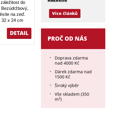
záležitost do
 Bezúdržbový,
Více článků
ěsíte na zeď.
 32 x 24 cm
DETAIL
PROČ OD NÁS
Doprava zdarma
nad 4000 Kč
Dárek zdarma nad
1500 Kč
Široký výběr
Vše skladem (350
2
m
)