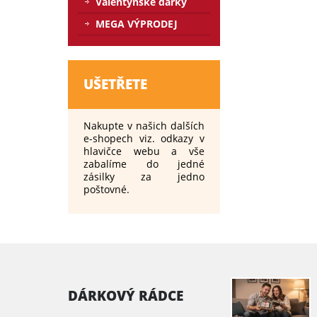
Valentýnské dárky
MEGA VÝPRODEJ
UŠETŘETE
Nakupte v našich dalších
e-shopech viz. odkazy v
hlavičce webu a vše
zabalíme do jedné
zásilky za jedno
poštovné.
DÁRKOVÝ RÁDCE