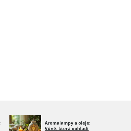
:
Aromalampy a oleje:
Vůně, která pohladí