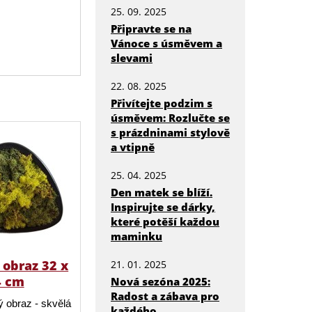
25. 09. 2025
Připravte se na
Vánoce s úsměvem a
slevami
22. 08. 2025
Přivítejte podzim s
úsměvem: Rozlučte se
s prázdninami stylově
a vtipně
25. 04. 2025
Den matek se blíží.
Inspirujte se dárky,
které potěší každou
maminku
obraz 32 x
21. 01. 2025
4 cm
Nová sezóna 2025:
Radost a zábava pro
 obraz - skvělá
každého