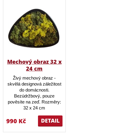
Mechový obraz 32 x
24 cm
Živý mechový obraz -
skvělá designová záležitost
do domácnosti.
Bezúdržbový, pouze
pověsíte na zeď. Rozměry:
32 x 24 cm
990 Kč
DETAIL