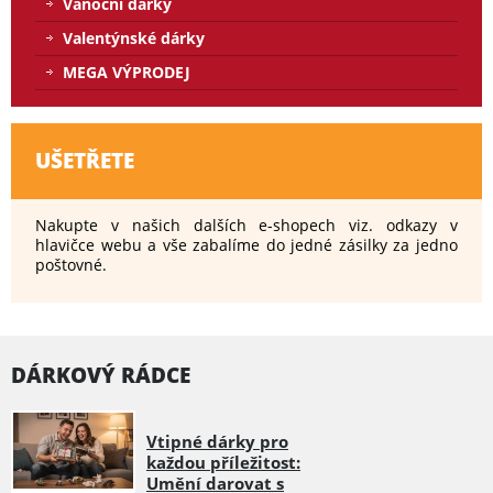
Vánoční dárky
Valentýnské dárky
MEGA VÝPRODEJ
UŠETŘETE
Nakupte v našich dalších e-shopech viz. odkazy v
hlavičce webu a vše zabalíme do jedné zásilky za jedno
poštovné.
DÁRKOVÝ RÁDCE
Vtipné dárky pro
každou příležitost:
Umění darovat s