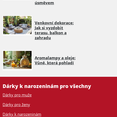
úsměvem
Venkovní dekorace:
Jak si vyzdobit
terasu, balkon a
zahradu
Aromalampy a oleje:
Vůně, která pohladí
Dárky k narozeninám pro všechny
Dárky pro muže
Dárky pro ženy
Dárky k narozeninám