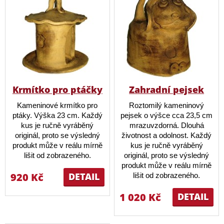
Krmítko pro ptáčky
Zahradní pejsek
Kameninové krmítko pro
Roztomilý kameninový
ptáky. Výška 23 cm. Každý
pejsek o výšce cca 23,5 cm
kus je ručně vyráběný
mrazuvzdorná. Dlouhá
originál, proto se výsledný
životnost a odolnost. Každý
produkt může v reálu mírně
kus je ručně vyráběný
lišit od zobrazeného.
originál, proto se výsledný
produkt může v reálu mírně
920 Kč
DETAIL
lišit od zobrazeného.
1 020 Kč
DETAIL