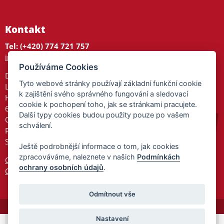
Kontakt
Tel: (+420) 774 721 757
info@tajnedarky.cz
Používáme Cookies
Dárkové centrum
Tyto webové stránky používají základní funkční cookie
Legionářů 2
k zajištění svého správného fungování a sledovací
Hodonín
cookie k pochopení toho, jak se stránkami pracujete.
695 01
Další typy cookies budou použity pouze po vašem
Otevřeno:
schválení.
Po-Pá 9-17
So 9-11:30
Ještě podrobnější informace o tom, jak cookies
zpracováváme, naleznete v našich
Podmínkách
Ochrana osobních údajů
ochrany osobních údajů
.
Cookies
Odmítnout vše
Nastavení