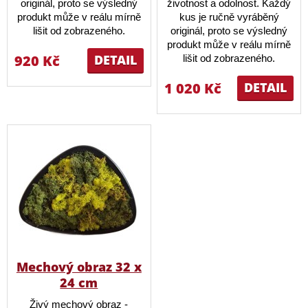
originál, proto se výsledný
životnost a odolnost. Každý
produkt může v reálu mírně
kus je ručně vyráběný
lišit od zobrazeného.
originál, proto se výsledný
produkt může v reálu mírně
920 Kč
DETAIL
lišit od zobrazeného.
1 020 Kč
DETAIL
Mechový obraz 32 x
24 cm
Živý mechový obraz -