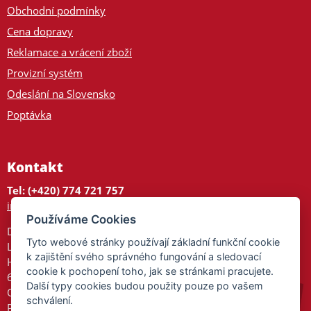
Obchodní podmínky
Cena dopravy
Reklamace a vrácení zboží
Provizní systém
Odeslání na Slovensko
Poptávka
Kontakt
Tel: (+420) 774 721 757
info@tajnedarky.cz
Používáme Cookies
Dárkové centrum
Tyto webové stránky používají základní funkční cookie
Legionářů 2
k zajištění svého správného fungování a sledovací
Hodonín
cookie k pochopení toho, jak se stránkami pracujete.
695 01
Další typy cookies budou použity pouze po vašem
Otevřeno:
schválení.
Po-Pá 9-17