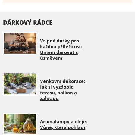
DÁRKOVÝ RÁDCE
Vtipné dárky pro
každou příležitost:
Umění darovat s
úsměvem
Venkovní dekorace:
Jak si vyzdobit
terasu, balkon a
zahradu
Aromalampy a oleje:
Vůně, která pohladí