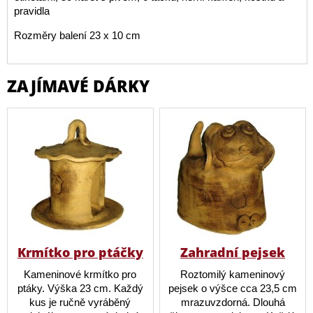
pravidla
Rozměry balení 23 x 10 cm
ZAJÍMAVÉ DÁRKY
Krmítko pro ptáčky
Zahradní pejsek
Kameninové krmítko pro
Roztomilý kameninový
ptáky. Výška 23 cm. Každý
pejsek o výšce cca 23,5 cm
kus je ručně vyráběný
mrazuvzdorná. Dlouhá