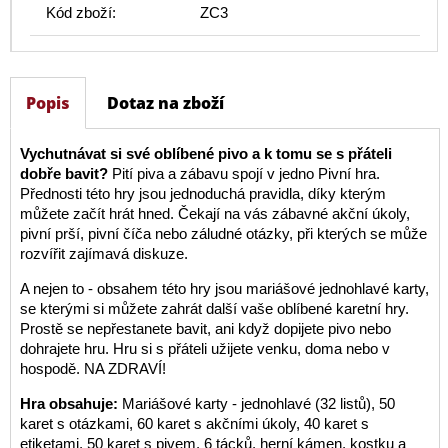
Kód zboží:
ZC3
Popis
Dotaz na zboží
Vychutnávat si své oblíbené pivo a k tomu se s přáteli
dobře bavit?
Pití piva a zábavu spojí v jedno Pivní hra.
Přednosti této hry jsou jednoduchá pravidla, díky kterým
můžete začít hrát hned. Čekají na vás zábavné akční úkoly,
pivní prší, pivní číča nebo záludné otázky, při kterých se může
rozvířit zajímavá diskuze.
A nejen to - obsahem této hry jsou mariášové jednohlavé karty,
se kterými si můžete zahrát další vaše oblíbené karetní hry.
Prostě se nepřestanete bavit, ani když dopijete pivo nebo
dohrajete hru. Hru si s přáteli užijete venku, doma nebo v
hospodě. NA ZDRAVÍ!
Hra obsahuje:
Mariášové karty - jednohlavé (32 listů), 50
karet s otázkami, 60 karet s akčními úkoly, 40 karet s
etiketami, 50 karet s pivem, 6 tácků, herní kámen, kostku a