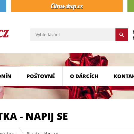
ONÍN
POŠTOVNÉ
O DÁRCÍCH
KONTA
KA - NAPIJ SE
ové dárky
Placatka - Napij se