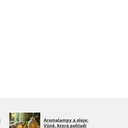
:
Aromalampy a oleje:
Vůně, která pohladí