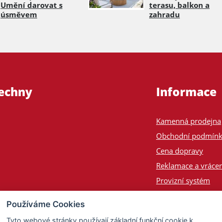
Umění darovat s
terasu, balkon a
úsměvem
zahradu
šechny
Informace
Kamenná prodejna
Obchodní podmín
Cena dopravy
Reklamace a vrácen
Provizní systém
Odeslání na Slove
Používáme Cookies
Poptávka
Tyto webové stránky používají základní funkční cookie k