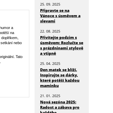
25. 09. 2025
Připravte se na
Vánoce s úsměvem a
slevami
 humor a
22. 08. 2025
potěší na
Přivítejte podzim s
m doplňkem,
úsměvem: Rozlučte se
á setkání nebo
s prázdninami stylově
a vtipně
iginální. Tato
.
25. 04. 2025
Den matek se blíží.
Inspirujte se dárky,
které potěší každou
maminku
21. 01. 2025
Nová sezóna 2025:
Radost a zábava pro
každého