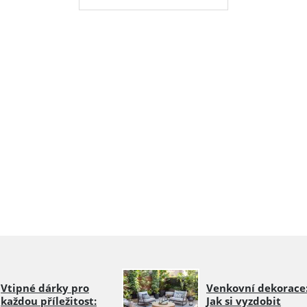
Vtipné dárky pro
Venkovní dekorace
každou příležitost:
Jak si vyzdobit