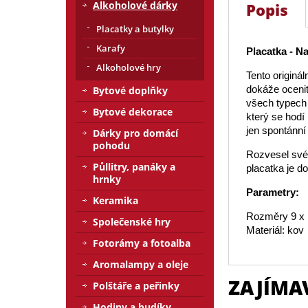
Alkoholové dárky
Popis
Placatky a butylky
Karafy
Placatka - Na
Alkoholové hry
Tento originá
dokáže ocenit
Bytové doplňky
všech typech
Bytové dekorace
který se hodí
jen spontánní 
Dárky pro domácí
pohodu
Rozvesel své 
Půllitry, panáky a
placatka je d
hrnky
Parametry:
Keramika
Rozměry 9 x
Společenské hry
Materiál: kov
Fotorámy a fotoalba
Aromalampy a oleje
ZAJÍMA
Polštáře a peřinky
Hodiny a budíky