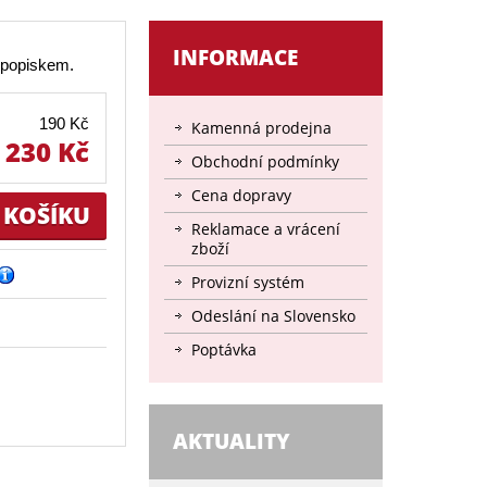
INFORMACE
 popiskem.
190 Kč
Kamenná prodejna
230 Kč
Obchodní podmínky
Cena dopravy
Reklamace a vrácení
zboží
Provizní systém
Odeslání na Slovensko
Poptávka
AKTUALITY