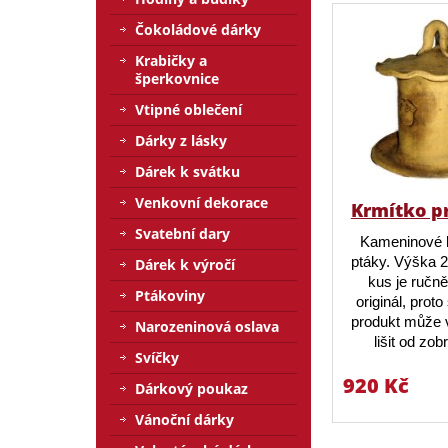
Čokoládové dárky
Krabičky a
šperkovnice
Vtipné oblečení
Dárky z lásky
Dárek k svátku
Venkovní dekorace
Krmítko p
Svatební dary
Kameninové 
ptáky. Výška 
Dárek k výročí
kus je ručn
Ptákoviny
originál, prot
produkt může v
Narozeninová oslava
lišit od zo
Svíčky
920 Kč
Dárkový poukaz
Vánoční dárky