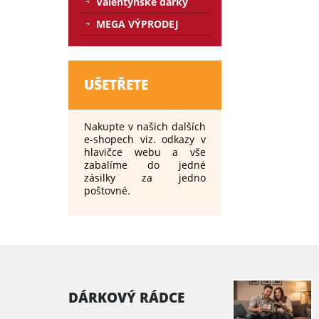
Valentýnské dárky
MEGA VÝPRODEJ
UŠETŘETE
Nakupte v našich dalších
e-shopech viz. odkazy v
hlavičce webu a vše
zabalíme do jedné
zásilky za jedno
poštovné.
DÁRKOVÝ RÁDCE