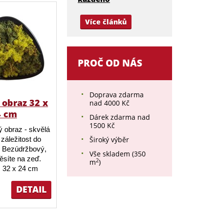
Více článků
PROČ OD NÁS
Doprava zdarma
obraz 32 x
nad 4000 Kč
4 cm
Dárek zdarma nad
1500 Kč
 obraz - skvělá
záležitost do
Široký výběr
 Bezúdržbový,
Vše skladem (350
ěsíte na zeď.
2
m
)
 32 x 24 cm
DETAIL