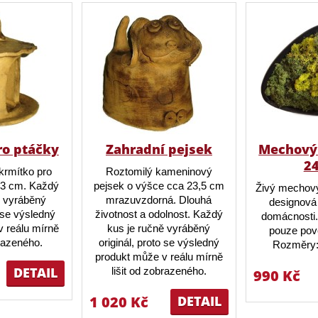
ro ptáčky
Zahradní pejsek
Mechový 
2
krmítko pro
Roztomilý kameninový
23 cm. Každý
pejsek o výšce cca 23,5 cm
Živý mechový
ě vyráběný
mrazuvzdorná. Dlouhá
designová 
o se výsledný
životnost a odolnost. Každý
domácnosti.
 reálu mírně
kus je ručně vyráběný
pouze pov
brazeného.
originál, proto se výsledný
Rozměry:
produkt může v reálu mírně
DETAIL
lišit od zobrazeného.
990 Kč
1 020 Kč
DETAIL