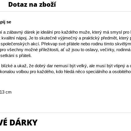
Dotaz na zboží
pij se
lní a zábavný dárek je ideální pro každého muže, který má smysl pro
 kvalitní nápoj. Je to skutečně výjimečný a praktický předmět, který 
 společenských akcí. Překvap své přátele nebo rodinu tímto skvělý
 pro všechny možné příležitosti, ať už jsou to oslavy, večírky, rodinn
setkání s přáteli.
blízké a ukaž, že dobrý dar nemusí být velký, ale musí být vtipný a or
okonalou volbou pro každého, kdo hledá něco speciálního a osobitého
 13 cm
VÉ DÁRKY