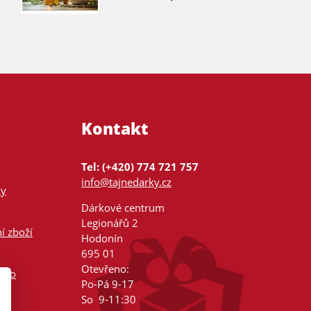
Kontakt
Tel: (+420) 774 721 757
info@tajnedarky.cz
ky
Dárkové centrum
Legionářů 2
í zboží
Hodonín
695 01
Otevřeno:
nsko
Po-Pá 9-17
So 9-11:30