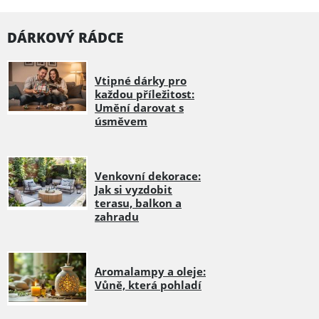
DÁRKOVÝ RÁDCE
Vtipné dárky pro
každou příležitost:
Umění darovat s
úsměvem
Venkovní dekorace:
Jak si vyzdobit
terasu, balkon a
zahradu
Aromalampy a oleje:
Vůně, která pohladí