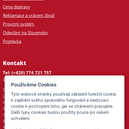
Cena dopravy
Reklamace a vrácení zboží
Provizní systém
Odeslání na Slovensko
Poptávka
Kontakt
Tel: (+420) 774 721 757
info@tajnedarky.cz
Používáme Cookies
Dárkové centrum
Tyto webové stránky používají základní funkční cookie
Legionářů 2
k zajištění svého správného fungování a sledovací
Hodonín
cookie k pochopení toho, jak se stránkami pracujete.
695 01
Další typy cookies budou použity pouze po vašem
Otevřeno:
schválení.
Po-Pá 9-17
So 9-11:30