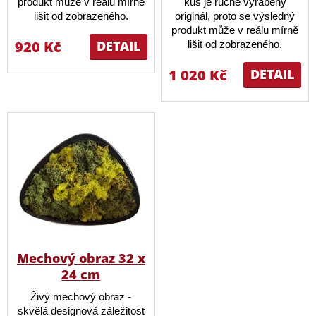
produkt může v reálu mírně
kus je ručně vyráběný
lišit od zobrazeného.
originál, proto se výsledný
produkt může v reálu mírně
920 Kč
DETAIL
lišit od zobrazeného.
1 020 Kč
DETAIL
Mechový obraz 32 x
24 cm
Živý mechový obraz -
skvělá designová záležitost