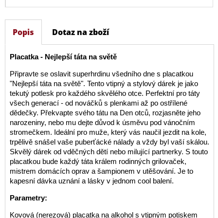
Popis
Dotaz na zboží
Placatka - Nejlepší táta na světě
Připravte se oslavit superhrdinu všedního dne s placatkou
"Nejlepší táta na světě". Tento vtipný a stylový dárek je jako
tekutý potlesk pro každého skvělého otce. Perfektní pro táty
všech generací - od nováčků s plenkami až po ostřílené
dědečky. Překvapte svého tátu na Den otců, rozjasněte jeho
narozeniny, nebo mu dejte důvod k úsměvu pod vánočním
stromečkem. Ideální pro muže, který vás naučil jezdit na kole,
trpělivě snášel vaše puberťácké nálady a vždy byl vaší skálou.
Skvělý dárek od vděčných dětí nebo milující partnerky. S touto
placatkou bude každý táta králem rodinných grilovaček,
mistrem domácích oprav a šampionem v utěšování. Je to
kapesní dávka uznání a lásky v jednom cool balení.
Parametry:
Kovová (nerezová) placatka na alkohol s vtipným potiskem