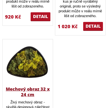
produkt může v reálu mírně
kus je ručně vyráběný
lišit od zobrazeného.
originál, proto se výsledný
produkt může v reálu mírně
920 Kč
DETAIL
lišit od zobrazeného.
1 020 Kč
DETAIL
Mechový obraz 32 x
24 cm
Živý mechový obraz -
skvělá designová záležitost