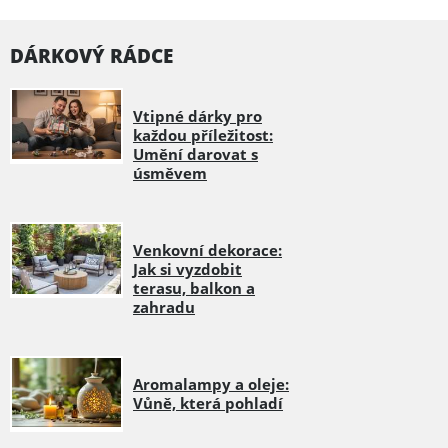
DÁRKOVÝ RÁDCE
Vtipné dárky pro
každou příležitost:
Umění darovat s
úsměvem
Venkovní dekorace:
Jak si vyzdobit
terasu, balkon a
zahradu
Aromalampy a oleje:
Vůně, která pohladí