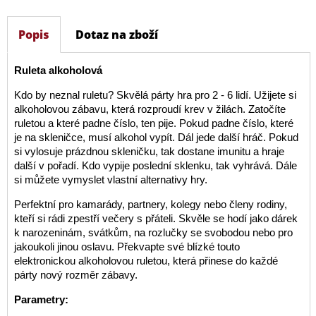
Popis
Dotaz na zboží
Ruleta alkoholová
Kdo by neznal ruletu? Skvělá párty hra pro 2 - 6 lidí. Užijete si
alkoholovou zábavu, která rozproudí krev v žilách. Zatočíte
ruletou a které padne číslo, ten pije. Pokud padne číslo, které
je na skleničce, musí alkohol vypít. Dál jede další hráč. Pokud
si vylosuje prázdnou skleničku, tak dostane imunitu a hraje
další v pořadí. Kdo vypije poslední sklenku, tak vyhrává. Dále
si můžete vymyslet vlastní alternativy hry.
Perfektní pro kamarády, partnery, kolegy nebo členy rodiny,
kteří si rádi zpestří večery s přáteli. Skvěle se hodí jako dárek
k narozeninám, svátkům, na rozlučky se svobodou nebo pro
jakoukoli jinou oslavu. Překvapte své blízké touto
elektronickou alkoholovou ruletou, která přinese do každé
párty nový rozměr zábavy.
Parametry: