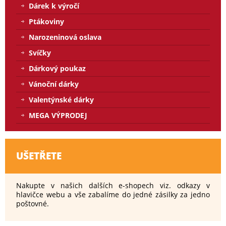
Dárek k výročí
Ptákoviny
Narozeninová oslava
Svíčky
Dárkový poukaz
Vánoční dárky
Valentýnské dárky
MEGA VÝPRODEJ
UŠETŘETE
Nakupte v našich dalších e-shopech viz. odkazy v
hlavičce webu a vše zabalíme do jedné zásilky za jedno
poštovné.