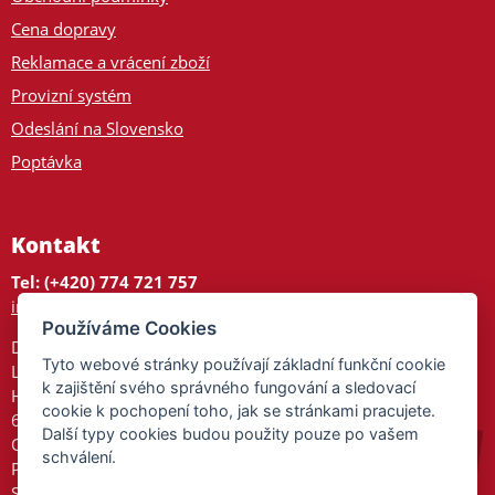
Cena dopravy
Reklamace a vrácení zboží
Provizní systém
Odeslání na Slovensko
Poptávka
Kontakt
Tel: (+420) 774 721 757
info@tajnedarky.cz
Používáme Cookies
Dárkové centrum
Tyto webové stránky používají základní funkční cookie
Legionářů 2
k zajištění svého správného fungování a sledovací
Hodonín
cookie k pochopení toho, jak se stránkami pracujete.
695 01
Další typy cookies budou použity pouze po vašem
Otevřeno:
schválení.
Po-Pá 9-17
So 9-11:30