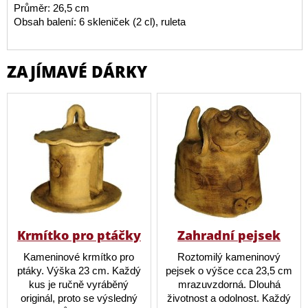
Průměr: 26,5 cm
Obsah balení: 6 skleniček (2 cl), ruleta
ZAJÍMAVÉ DÁRKY
Krmítko pro ptáčky
Zahradní pejsek
Kameninové krmítko pro
Roztomilý kameninový
ptáky. Výška 23 cm. Každý
pejsek o výšce cca 23,5 cm
kus je ručně vyráběný
mrazuvzdorná. Dlouhá
originál, proto se výsledný
životnost a odolnost. Každý