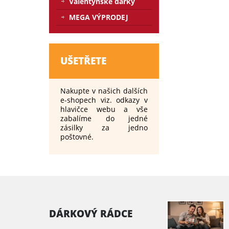
Valentýnské dárky
MEGA VÝPRODEJ
UŠETŘETE
Nakupte v našich dalších
e-shopech viz. odkazy v
hlavičce webu a vše
zabalíme do jedné
zásilky za jedno
poštovné.
DÁRKOVÝ RÁDCE