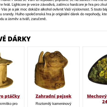
 lze hrát. Lightcore je verze závodivá, zatímco hardcore je hra pro zk
 Vás je a jak moc dokáže alkohol ovlivnit Vaši výslovnost. S touto bá
tu srandy. Hulho společenská hra je originální dárek do nepohody, k
du a úsměv a tváři, zaručeně.
VÉ DÁRKY
ro ptáčky
Zahradní pejsek
Mechový 
2
krmítko pro
Roztomilý kameninový