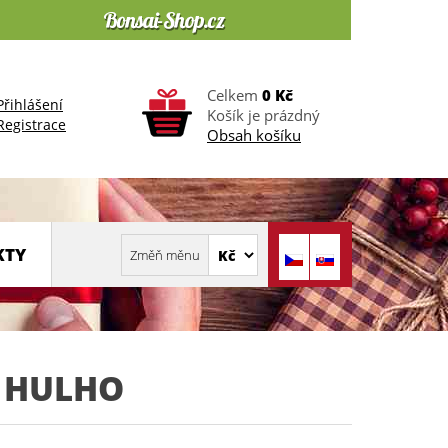
Celkem
0 Kč
Přihlášení
Košík je prázdný
Registrace
Obsah košíku
KTY
 HULHO