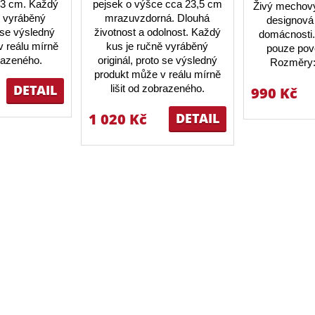
23 cm. Každý
pejsek o výšce cca 23,5 cm
Živý mechový
ě vyráběný
mrazuvzdorná. Dlouhá
designová 
o se výsledný
životnost a odolnost. Každý
domácnosti.
 reálu mírně
kus je ručně vyráběný
pouze pov
brazeného.
originál, proto se výsledný
Rozměry:
produkt může v reálu mírně
DETAIL
lišit od zobrazeného.
990 Kč
1 020 Kč
DETAIL