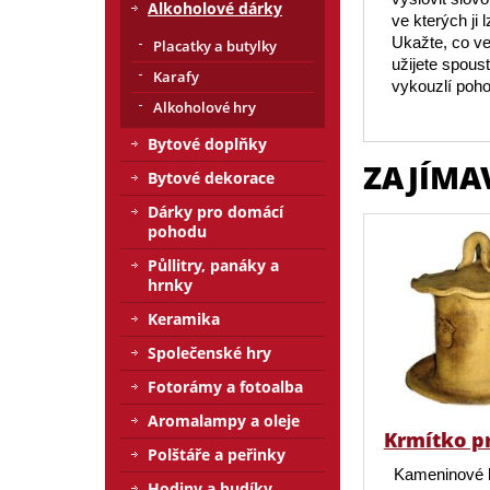
Alkoholové dárky
ve kterých ji
Ukažte, co ve
Placatky a butylky
užijete spous
Karafy
vykouzlí poho
Alkoholové hry
Bytové doplňky
ZAJÍMA
Bytové dekorace
Dárky pro domácí
pohodu
Půllitry, panáky a
hrnky
Keramika
Společenské hry
Fotorámy a fotoalba
Aromalampy a oleje
Krmítko p
Polštáře a peřinky
Kameninové 
Hodiny a budíky