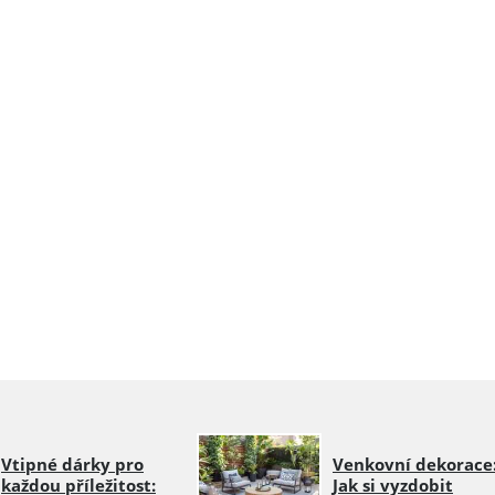
Vtipné dárky pro
Venkovní dekorace
každou příležitost:
Jak si vyzdobit