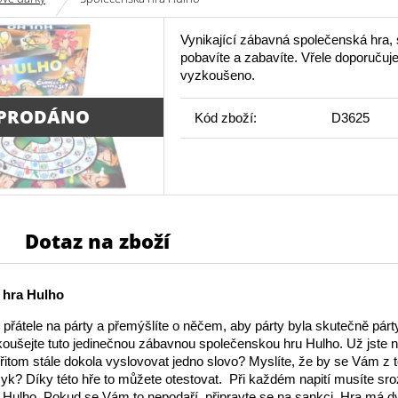
Vynikající zábavná společenská hra, 
pobavíte a zabavíte. Vřele doporučuj
vyzkoušeno.
PRODÁNO
Kód zboží:
D3625
Dotaz na zboží
 hra Hulho
si přátele na párty a přemýšlíte o něčem, aby párty byla skutečně párt
ušejte tuto jedinečnou zábavnou společenskou hru Hulho. Už jste 
 přitom stále dokola vyslovovat jedno slovo? Myslíte, že by se Vám z 
yk? Díky této hře to můžete otestovat. Při každém napití musíte sr
o Hulho. Pokud se Vám to nepodaří, připravte se na sankci. Hra má d