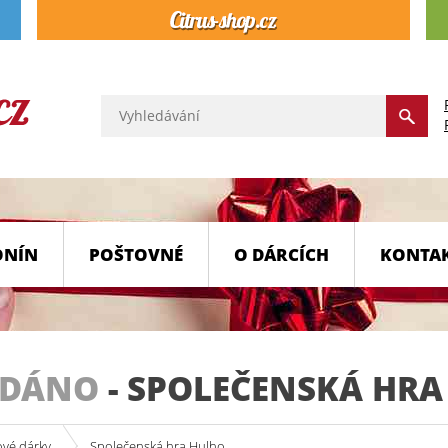
ONÍN
POŠTOVNÉ
O DÁRCÍCH
KONTA
ODÁNO
-
SPOLEČENSKÁ HRA
ové dárky
Společenská hra Hulho