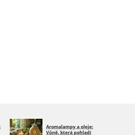
:
Aromalampy a oleje:
Vůně, která pohladí