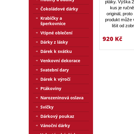
ptáky. Výška 
kus je ručn
Čokoládové dárky
originál, prot
Krabičky a
produkt může v
šperkovnice
lišit od zo
Vtipné oblečení
920 Kč
Dárky z lásky
Dárek k svátku
Venkovní dekorace
Svatební dary
Dárek k výročí
Ptákoviny
Narozeninová oslava
Svíčky
Dárkový poukaz
Vánoční dárky