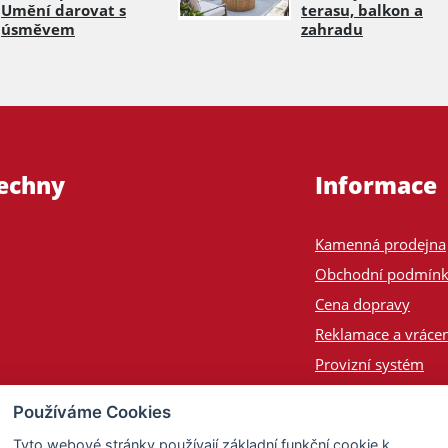
Umění darovat s
terasu, balkon a
úsměvem
zahradu
šechny
Informace
Kamenná prodejna
Obchodní podmín
Cena dopravy
Reklamace a vrácen
Provizní systém
Odeslání na Slove
Používáme Cookies
Poptávka
Tyto webové stránky používají základní funkční cookie k