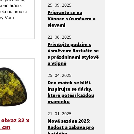
25. 09. 2025
ušené hráče.
ječnou hrou si
Připravte se na
terý Vám
Vánoce s úsměvem a
slevami
22. 08. 2025
Přivítejte podzim s
úsměvem: Rozlučte se
s prázdninami stylově
a vtipně
25. 04. 2025
Den matek se blíží.
Inspirujte se dárky,
které potěší každou
maminku
21. 01. 2025
obraz 32 x
Nová sezóna 2025:
4 cm
Radost a zábava pro
každého