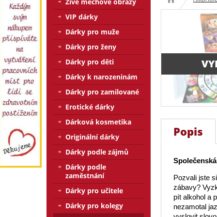
Živé mechové obrazy
VIP dárky
Dárky pro muže
Dárky pro ženy
VY
Dárky pro děti
Dárky k narozeninám
Dárky pro zamilované
Erotické dárky
Dárková kosmetika
Popis
Originální dárky
Dárky podle zájmů
Společenská
Dárky podle
zaměstnání
Pozvali jste 
zábavy? Vyzko
Dárky pro učitele
pít alkohol a
Dárky pro kolegy
nezamotal jaz
vyslovit slov