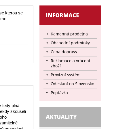
se kterou se
INFORMACE
eme -
Kamenná prodejna
Obchodní podmínky
Cena dopravy
Reklamace a vrácení
zboží
Provizní systém
Odeslání na Slovensko
Poptávka
y tedy plná
někdy zkoušeli
AKTUALITY
toho
ozumitelně
vě provedení,