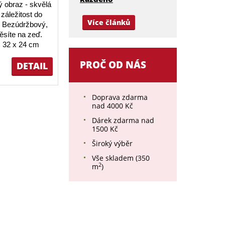
 obraz - skvělá
záležitost do
Více článků
 Bezúdržbový,
ěsíte na zeď.
 32 x 24 cm
PROČ OD NÁS
DETAIL
Doprava zdarma
nad 4000 Kč
Dárek zdarma nad
1500 Kč
Široký výběr
Vše skladem (350
2
m
)