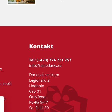
Kontakt
Tel: (+420) 774 721 757
info@tajnedarky.cz
ky
Dárkové centrum
Legionářů 2
í zboží
Hodonín
695 01
Otevřeno:
nsko
Po-Pá 9-17
So 9-11:30