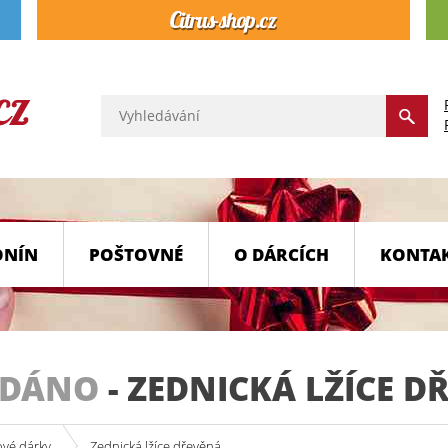
ONÍN
POŠTOVNÉ
O DÁRCÍCH
KONTA
ODÁNO
-
ZEDNICKÁ LŽÍCE D
ové dárky
Zednická lžíce dřevěná