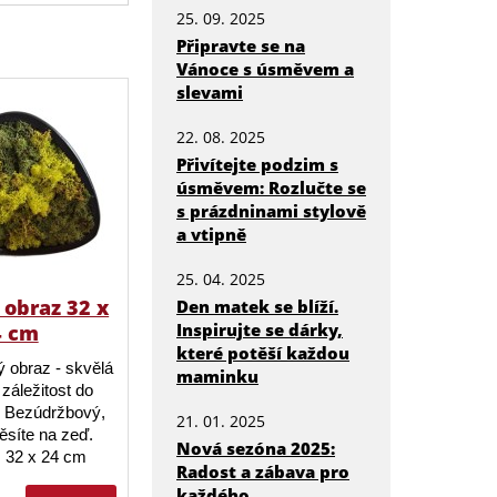
25. 09. 2025
Připravte se na
Vánoce s úsměvem a
slevami
22. 08. 2025
Přivítejte podzim s
úsměvem: Rozlučte se
s prázdninami stylově
a vtipně
25. 04. 2025
obraz 32 x
Den matek se blíží.
Inspirujte se dárky,
4 cm
které potěší každou
 obraz - skvělá
maminku
záležitost do
 Bezúdržbový,
21. 01. 2025
ěsíte na zeď.
Nová sezóna 2025:
 32 x 24 cm
Radost a zábava pro
každého