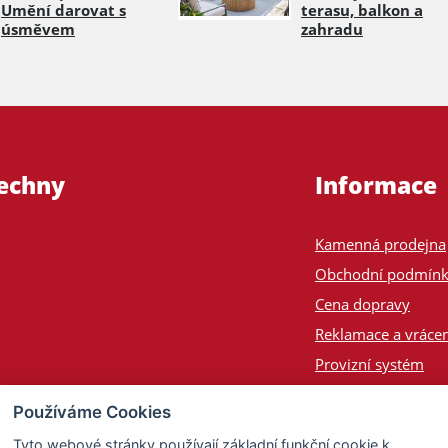
Umění darovat s
terasu, balkon a
úsměvem
zahradu
šechny
Informace
Kamenná prodejna
Obchodní podmín
Cena dopravy
Reklamace a vrácen
Provizní systém
Odeslání na Slove
Používáme Cookies
Poptávka
Tyto webové stránky používají základní funkční cookie k