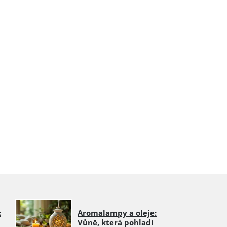
:
Aromalampy a oleje:
Vůně, která pohladí