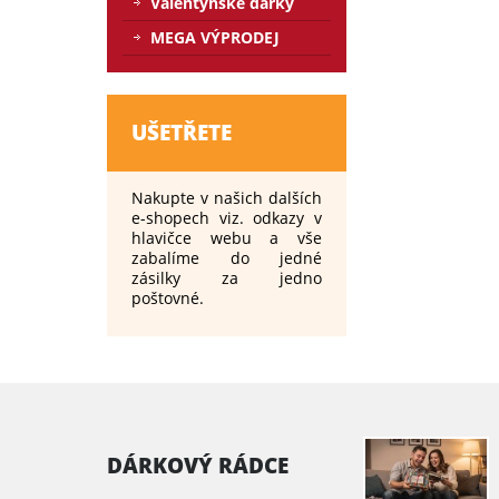
Valentýnské dárky
MEGA VÝPRODEJ
UŠETŘETE
Nakupte v našich dalších
e-shopech viz. odkazy v
hlavičce webu a vše
zabalíme do jedné
zásilky za jedno
poštovné.
DÁRKOVÝ RÁDCE