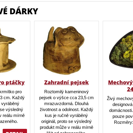
VÉ DÁRKY
ro ptáčky
Zahradní pejsek
Mechový 
2
krmítko pro
Roztomilý kameninový
23 cm. Každý
pejsek o výšce cca 23,5 cm
Živý mechový
ě vyráběný
mrazuvzdorná. Dlouhá
designová 
o se výsledný
životnost a odolnost. Každý
domácnosti.
 reálu mírně
kus je ručně vyráběný
pouze pov
brazeného.
originál, proto se výsledný
Rozměry:
produkt může v reálu mírně