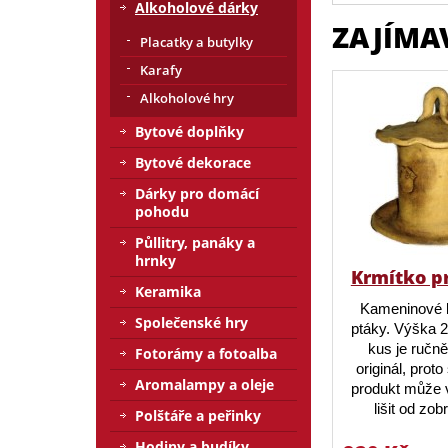
Alkoholové dárky
ZAJÍMA
Placatky a butylky
Karafy
Alkoholové hry
Bytové doplňky
Bytové dekorace
Dárky pro domácí
pohodu
Půllitry, panáky a
hrnky
Krmítko p
Keramika
Kameninové 
Společenské hry
ptáky. Výška 
kus je ručn
Fotorámy a fotoalba
originál, prot
Aromalampy a oleje
produkt může v
lišit od zo
Polštáře a peřinky
Hodiny a budíky