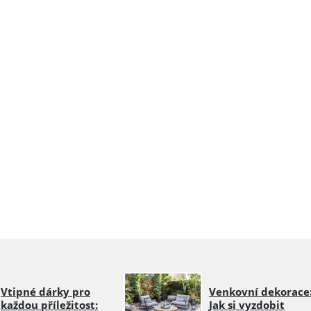
Vtipné dárky pro
Venkovní dekorace
každou příležitost:
Jak si vyzdobit