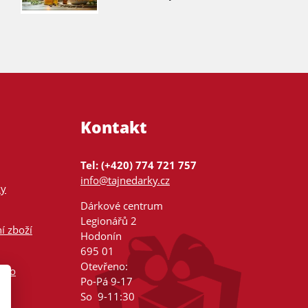
Kontakt
Tel: (+420) 774 721 757
info@tajnedarky.cz
ky
Dárkové centrum
Legionářů 2
í zboží
Hodonín
695 01
Otevřeno:
nsko
Po-Pá 9-17
So 9-11:30