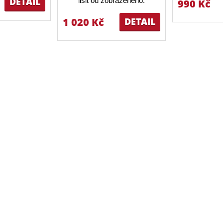
DETAIL
lišit od zobrazeného.
990 Kč
1 020 Kč
DETAIL