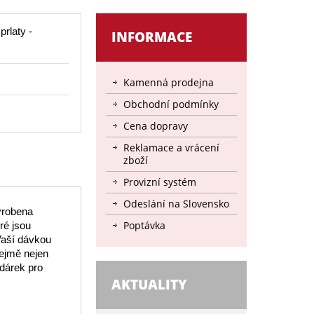
rlaty -
INFORMACE
Kamenná prodejna
Obchodní podmínky
Cena dopravy
Reklamace a vrácení
zboží
Provizní systém
Odeslání na Slovensko
yrobena
Poptávka
ré jsou
 Vaší dávkou
řejmě nejen
 dárek pro
AKTUALITY