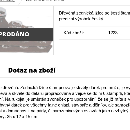
Dřevěná zednická lžíce se šesti štamp
precizní výrobek český
Kód zboží:
1223
PRODÁNO
Dotaz na zboží
e dřevěná. Zednická lžíce štamprlová je skvělý dárek pro muže, je v
řeva a skvěle do detailu propracovaná a vejde se do ní 6 štamprlí, kte
ní. Na rukojeti je umístěn zvoneček pro upozornění, že se již řítíte s
bytný dárek pro všechny fajné chlapi, stavbaře a dělníky, ale samoz
ní v domácnosti, na párty, či narozeninových oslavách jako nezbytný
y: 35 x 12 x 15 cm