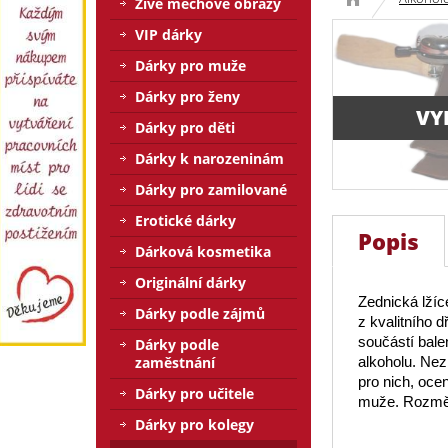
Živé mechové obrazy
VIP dárky
Dárky pro muže
Dárky pro ženy
VY
Dárky pro děti
Dárky k narozeninám
Dárky pro zamilované
Erotické dárky
Popis
Dárková kosmetika
Originální dárky
Zednická lžíc
Dárky podle zájmů
z kvalitního d
součástí bale
Dárky podle
zaměstnání
alkoholu. Nez
pro nich, oce
Dárky pro učitele
muže. Rozměr
Dárky pro kolegy