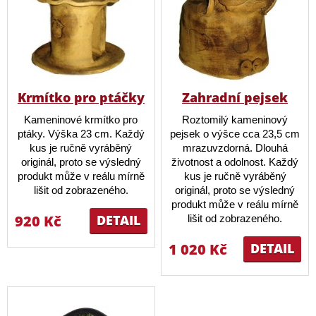
Krmítko pro ptáčky
Zahradní pejsek
Kameninové krmítko pro
Roztomilý kameninový
ptáky. Výška 23 cm. Každý
pejsek o výšce cca 23,5 cm
kus je ručně vyráběný
mrazuvzdorná. Dlouhá
originál, proto se výsledný
životnost a odolnost. Každý
produkt může v reálu mírně
kus je ručně vyráběný
lišit od zobrazeného.
originál, proto se výsledný
produkt může v reálu mírně
920 Kč
DETAIL
lišit od zobrazeného.
1 020 Kč
DETAIL