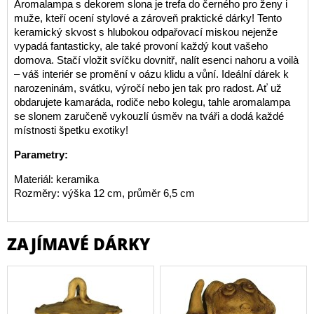
Aromalampa s dekorem slona je trefa do černého pro ženy i
muže, kteří ocení stylové a zároveň praktické dárky! Tento
keramický skvost s hlubokou odpařovací miskou nejenže
vypadá fantasticky, ale také provoní každý kout vašeho
domova. Stačí vložit svíčku dovnitř, nalít esenci nahoru a voilà
– váš interiér se promění v oázu klidu a vůní. Ideální dárek k
narozeninám, svátku, výročí nebo jen tak pro radost. Ať už
obdarujete kamaráda, rodiče nebo kolegu, tahle aromalampa
se slonem zaručeně vykouzlí úsměv na tváři a dodá každé
místnosti špetku exotiky!
Parametry:
Materiál: keramika
Rozměry: výška 12 cm, průměr 6,5 cm
ZAJÍMAVÉ DÁRKY