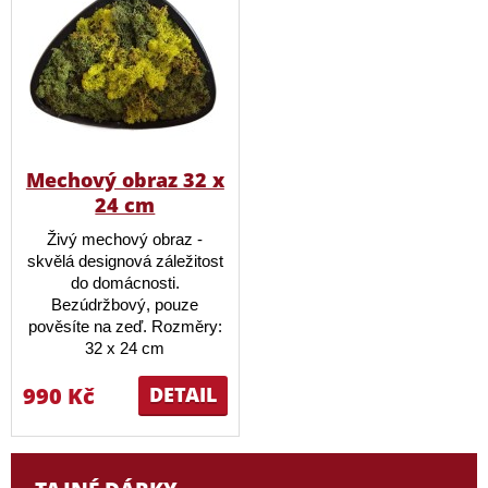
Mechový obraz 32 x
24 cm
Živý mechový obraz -
skvělá designová záležitost
do domácnosti.
Bezúdržbový, pouze
pověsíte na zeď. Rozměry:
32 x 24 cm
990 Kč
DETAIL