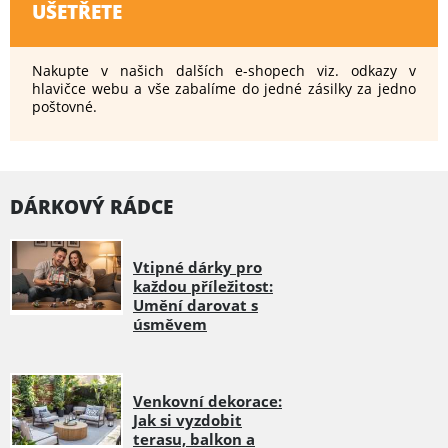
UŠETŘETE
Nakupte v našich dalších e-shopech viz. odkazy v
hlavičce webu a vše zabalíme do jedné zásilky za jedno
poštovné.
DÁRKOVÝ RÁDCE
Vtipné dárky pro
každou příležitost:
Umění darovat s
úsměvem
Venkovní dekorace:
Jak si vyzdobit
terasu, balkon a