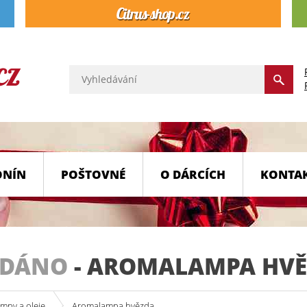
ONÍN
POŠTOVNÉ
O DÁRCÍCH
KONTA
ODÁNO
-
AROMALAMPA HVĚ
mpy a oleje
Aromalampa hvězda