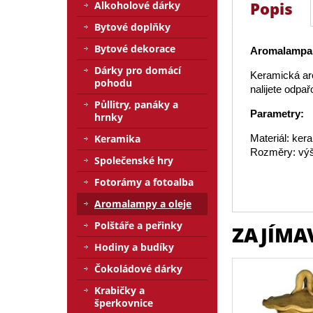
Popis
Alkoholové dárky
Bytové doplňky
Bytové dekorace
Aromalampa
Dárky pro domácí
Keramická aro
pohodu
nalijete odpař
Půllitry, panáky a
Parametry:
hrnky
Materiál: ker
Keramika
Rozměry: výš
Společenské hry
Fotorámy a fotoalba
Aromalampy a oleje
Polštáře a peřinky
ZAJÍMA
Hodiny a budíky
Čokoládové dárky
Krabičky a
šperkovnice