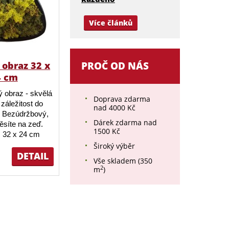
Více článků
obraz 32 x
PROČ OD NÁS
4 cm
 obraz - skvělá
Doprava zdarma
záležitost do
nad 4000 Kč
 Bezúdržbový,
Dárek zdarma nad
ěsíte na zeď.
1500 Kč
 32 x 24 cm
Široký výběr
DETAIL
Vše skladem (350
2
m
)