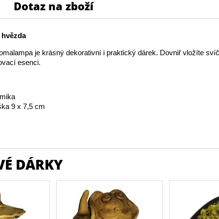
Dotaz na zboží
 hvězda
malampa je krásný dekorativní i praktický dárek. Dovniř vložíte sví
ovací esenci.
amika
ka 9 x 7,5 cm
VÉ DÁRKY