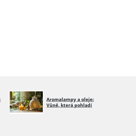
:
Aromalampy a oleje:
Vůně, která pohladí