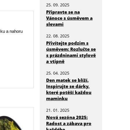
25. 09. 2025
Připravte se na
Vánoce s úsměvem a
slevami
čku a nahoru
22. 08. 2025
Přivítejte podzim s
úsměvem: Rozlučte se
s prázdninami stylově
a vtipně
25. 04. 2025
Den matek se blíží.
Inspirujte se dárky,
které potěší každou
maminku
21. 01. 2025
Nová sezóna 2025:
Radost a zábava pro
každého