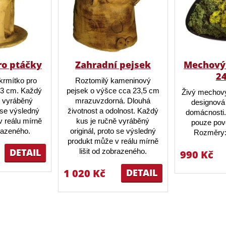
ro ptáčky
Zahradní pejsek
Mechový 
2
krmítko pro
Roztomilý kameninový
23 cm. Každý
pejsek o výšce cca 23,5 cm
Živý mechový
ě vyráběný
mrazuvzdorná. Dlouhá
designová 
o se výsledný
životnost a odolnost. Každý
domácnosti.
 reálu mírně
kus je ručně vyráběný
pouze pov
brazeného.
originál, proto se výsledný
Rozměry:
produkt může v reálu mírně
DETAIL
lišit od zobrazeného.
990 Kč
1 020 Kč
DETAIL