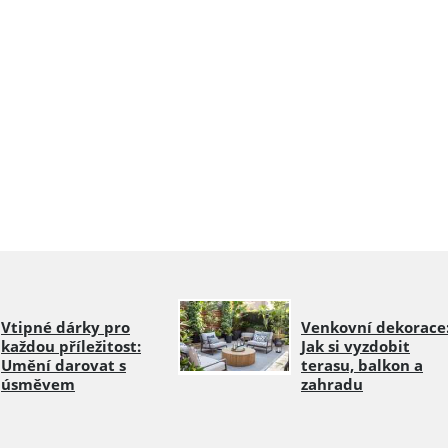
Vtipné dárky pro
Venkovní dekorace
každou příležitost:
Jak si vyzdobit
Umění darovat s
terasu, balkon a
úsměvem
zahradu