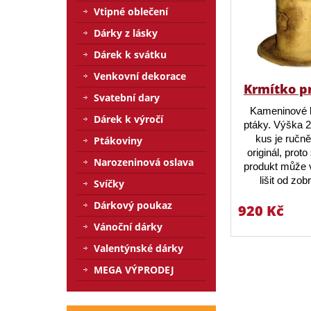
Vtipné oblečení
Dárky z lásky
Dárek k svátku
Venkovní dekorace
Krmítko p
Svatební dary
Kameninové 
Dárek k výročí
ptáky. Výška 
kus je ručn
Ptákoviny
originál, prot
Narozeninová oslava
produkt může v
lišit od zo
Svíčky
Dárkový poukaz
920 Kč
Vánoční dárky
Valentýnské dárky
MEGA VÝPRODEJ