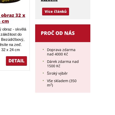
Více článků
obraz 32 x
4 cm
 obraz - skvělá
PROČ OD NÁS
záležitost do
 Bezúdržbový,
ěsíte na zeď.
Doprava zdarma
 32 x 24 cm
nad 4000 Kč
DETAIL
Dárek zdarma nad
1500 Kč
Široký výběr
Vše skladem (350
2
m
)