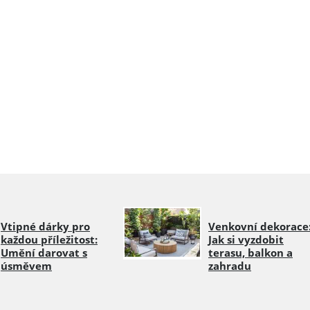
Vtipné dárky pro
Venkovní dekorace
každou příležitost:
Jak si vyzdobit
Umění darovat s
terasu, balkon a
úsměvem
zahradu