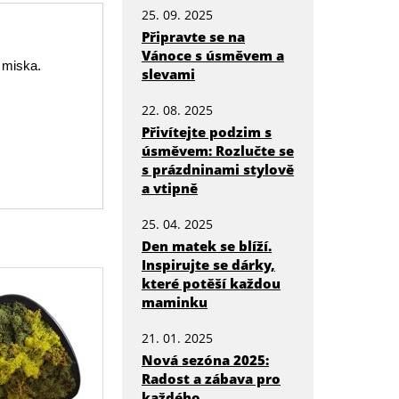
25. 09. 2025
Připravte se na
Vánoce s úsměvem a
 miska.
slevami
22. 08. 2025
Přivítejte podzim s
úsměvem: Rozlučte se
s prázdninami stylově
a vtipně
25. 04. 2025
Den matek se blíží.
Inspirujte se dárky,
které potěší každou
maminku
21. 01. 2025
Nová sezóna 2025:
Radost a zábava pro
každého