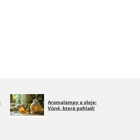
:
Aromalampy a oleje:
Vůně, která pohladí