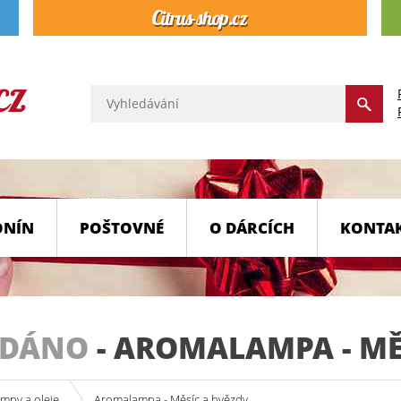
ONÍN
POŠTOVNÉ
O DÁRCÍCH
KONTA
ODÁNO
-
AROMALAMPA - MĚ
mpy a oleje
Aromalampa - Měsíc a hvězdy