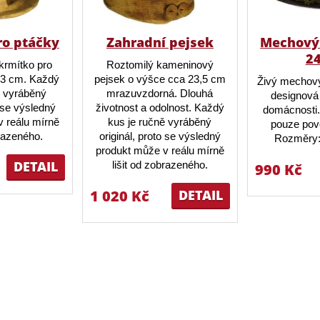
ro ptáčky
Zahradní pejsek
Mechový 
2
krmítko pro
Roztomilý kameninový
23 cm. Každý
pejsek o výšce cca 23,5 cm
Živý mechový
ě vyráběný
mrazuvzdorná. Dlouhá
designová 
o se výsledný
životnost a odolnost. Každý
domácnosti.
 reálu mírně
kus je ručně vyráběný
pouze pov
brazeného.
originál, proto se výsledný
Rozměry:
produkt může v reálu mírně
DETAIL
lišit od zobrazeného.
990 Kč
1 020 Kč
DETAIL