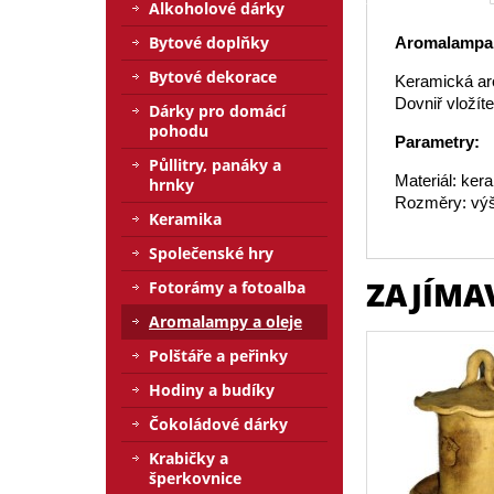
Alkoholové dárky
Bytové doplňky
Aromalampa 
Bytové dekorace
Keramická aro
Dovniř vložít
Dárky pro domácí
pohodu
Parametry:
Půllitry, panáky a
Materiál: ker
hrnky
Rozměry: výš
Keramika
Společenské hry
ZAJÍMA
Fotorámy a fotoalba
Aromalampy a oleje
Polštáře a peřinky
Hodiny a budíky
Čokoládové dárky
Krabičky a
šperkovnice