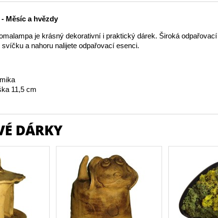
- Měsíc a hvězdy
malampa je krásný dekorativní i praktický dárek. Široká odpařovací
e svíčku a nahoru nalijete odpařovací esenci.
amika
ka 11,5 cm
VÉ DÁRKY