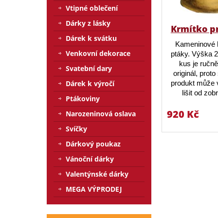
Vtipné oblečení
Dárky z lásky
Krmítko p
Dárek k svátku
Kameninové 
Venkovní dekorace
ptáky. Výška 
kus je ručn
Svatební dary
originál, prot
produkt může v
Dárek k výročí
lišit od zo
Ptákoviny
920 Kč
Narozeninová oslava
Svíčky
Dárkový poukaz
Vánoční dárky
Valentýnské dárky
MEGA VÝPRODEJ