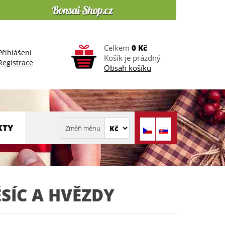
Celkem
0 Kč
Přihlášení
Košík je prázdný
Registrace
Obsah košíku
KTY
SÍC A HVĚZDY