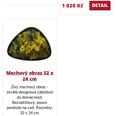
1 020 Kč
DETAIL
Mechový obraz 32 x
24 cm
Živý mechový obraz -
skvělá designová záležitost
do domácnosti.
Bezúdržbový, pouze
pověsíte na zeď. Rozměry:
32 x 24 cm