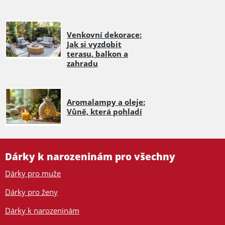
Venkovní dekorace:
Jak si vyzdobit
terasu, balkon a
zahradu
Aromalampy a oleje:
Vůně, která pohladí
Dárky k narozeninám pro všechny
Dárky pro muže
Dárky pro ženy
Dárky k narozeninám