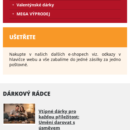
Valentýnské dárky
MEGA VÝPRODEJ
UŠETŘETE
Nakupte v našich dalších e-shopech viz. odkazy v
hlavičce webu a vše zabalíme do jedné zásilky za jedno
poštovné.
DÁRKOVÝ RÁDCE
Vtipné dárky pro
každou příležitost:
Umění darovat s
úsměvem