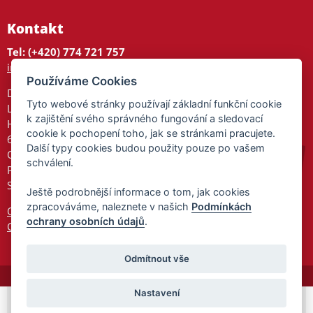
Kontakt
Tel: (+420) 774 721 757
info@tajnedarky.cz
Používáme Cookies
Dárkové centrum
Tyto webové stránky používají základní funkční cookie
Legionářů 2
k zajištění svého správného fungování a sledovací
Hodonín
cookie k pochopení toho, jak se stránkami pracujete.
695 01
Další typy cookies budou použity pouze po vašem
Otevřeno:
schválení.
Po-Pá 9-17
So 9-11:30
Ještě podrobnější informace o tom, jak cookies
zpracováváme, naleznete v našich
Podmínkách
Ochrana osobních údajů
ochrany osobních údajů
.
Cookies
Odmítnout vše
Nastavení