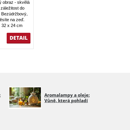
 obraz - skvělá
záležitost do
 Bezúdržbový,
ěsíte na zeď.
 32 x 24 cm
DETAIL
:
Aromalampy a oleje:
Vůně, která pohladí