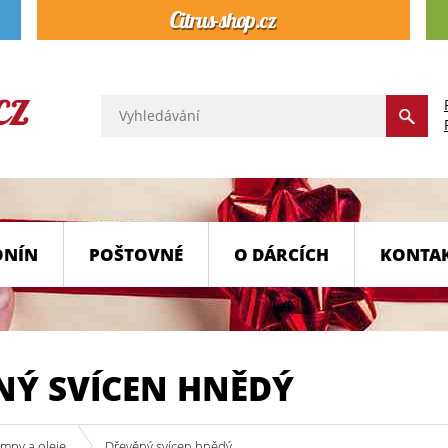
ONÍN
POŠTOVNÉ
O DÁRCÍCH
KONTA
NÝ SVÍCEN HNĚDÝ
mpy a oleje
Dřevěný svícen hnědý