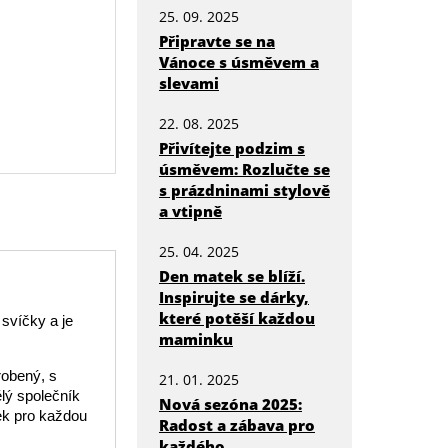
25. 09. 2025
Připravte se na
Vánoce s úsměvem a
slevami
22. 08. 2025
Přivítejte podzim s
úsměvem: Rozlučte se
s prázdninami stylově
a vtipně
25. 04. 2025
Den matek se blíží.
Inspirujte se dárky,
které potěší každou
svíčky a je
maminku
robený, s
21. 01. 2025
ělý společník
Nová sezóna 2025:
ek pro každou
Radost a zábava pro
každého