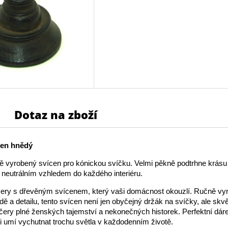
Dotaz na zboží
cen hnědý
 vyrobený svícen pro kónickou svíčku. Velmi pěkně podtrhne krásu 
neutrálním vzhledem do každého interiéru.
čery s dřevěným svícenem, který vaši domácnost okouzlí. Ručně vy
odě a detailu, tento svícen není jen obyčejný držák na svíčky, ale skv
čery plné ženských tajemství a nekonečných historek. Perfektní dár
i umí vychutnat trochu světla v každodenním životě.