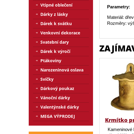
Vtipné oblečení
Parametry:
Dárky z lásky
Materiál: dře
Dárek k svátku
Rozměry: výš
Venkovní dekorace
Svatební dary
ZAJÍMA
Dárek k výročí
Ptákoviny
Narozeninová oslava
Svíčky
Dárkový poukaz
Vánoční dárky
Valentýnské dárky
MEGA VÝPRODEJ
Krmítko p
Kameninové 