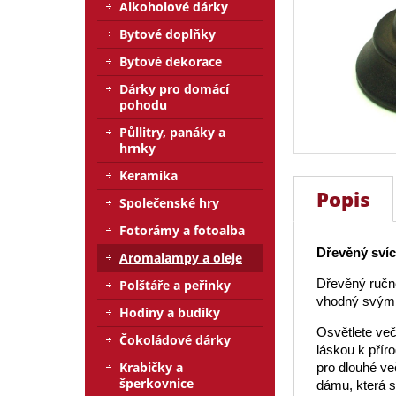
Alkoholové dárky
Bytové doplňky
Bytové dekorace
Dárky pro domácí
pohodu
Půllitry, panáky a
hrnky
Keramika
Popis
Společenské hry
Fotorámy a fotoalba
Dřevěný sví
Aromalampy a oleje
Dřevěný ručně
Polštáře a peřinky
vhodný svým 
Hodiny a budíky
Osvětlete ve
Čokoládové dárky
láskou k přír
Krabičky a
pro dlouhé ve
šperkovnice
dámu, která s