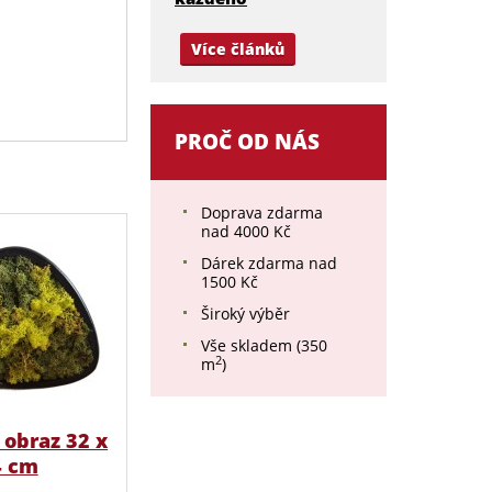
Více článků
PROČ OD NÁS
Doprava zdarma
nad 4000 Kč
Dárek zdarma nad
1500 Kč
Široký výběr
Vše skladem (350
2
m
)
obraz 32 x
4 cm