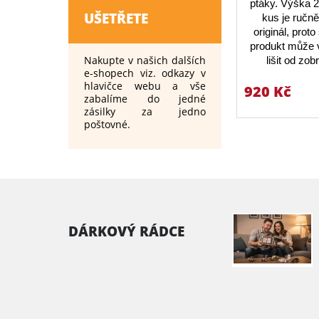
ptáky. Výška 
UŠETŘETE
kus je ručn
originál, prot
produkt může v
Nakupte v našich dalších
lišit od zo
e-shopech viz. odkazy v
hlavičce webu a vše
920 Kč
zabalíme do jedné
zásilky za jedno
poštovné.
DÁRKOVÝ RÁDCE