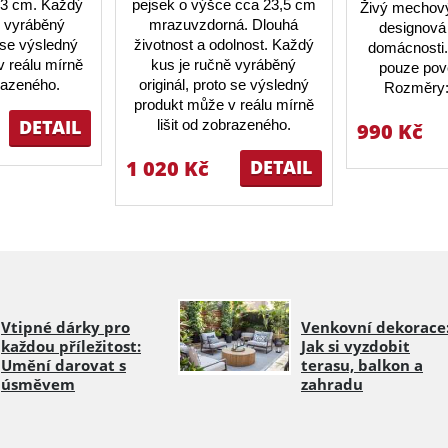
23 cm. Každý
pejsek o výšce cca 23,5 cm
Živý mechový
ě vyráběný
mrazuvzdorná. Dlouhá
designová 
o se výsledný
životnost a odolnost. Každý
domácnosti.
 reálu mírně
kus je ručně vyráběný
pouze pov
brazeného.
originál, proto se výsledný
Rozměry:
produkt může v reálu mírně
DETAIL
lišit od zobrazeného.
990 Kč
1 020 Kč
DETAIL
Vtipné dárky pro
Venkovní dekorace
každou příležitost:
Jak si vyzdobit
Umění darovat s
terasu, balkon a
úsměvem
zahradu