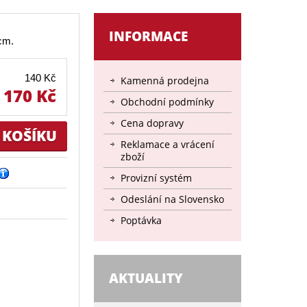
INFORMACE
cm.
140 Kč
Kamenná prodejna
170 Kč
Obchodní podmínky
Cena dopravy
Reklamace a vrácení
zboží
Provizní systém
Odeslání na Slovensko
Poptávka
AKTUALITY