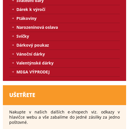
Svatební dary
Dárek k výročí
Ptákoviny
Narozeninová oslava
Svíčky
Dárkový poukaz
Vánoční dárky
Valentýnské dárky
MEGA VÝPRODEJ
UŠETŘETE
Nakupte v našich dalších e-shopech viz. odkazy v
hlavičce webu a vše zabalíme do jedné zásilky za jedno
poštovné.