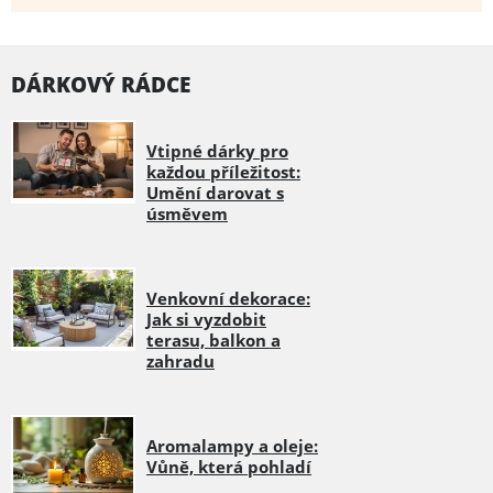
DÁRKOVÝ RÁDCE
Vtipné dárky pro
každou příležitost:
Umění darovat s
úsměvem
Venkovní dekorace:
Jak si vyzdobit
terasu, balkon a
zahradu
Aromalampy a oleje:
Vůně, která pohladí