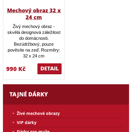
Mechový obraz 32 x
24 cm
Živý mechový obraz -
skvělá designová záležitost
do domácnosti.
Bezúdržbový, pouze
pověsíte na zeď. Rozměry:
32 x 24 cm
990 Kč
DETAIL
TAJNÉ DÁRKY
Živé mechové obrazy
VIP dárky
Dárky pro muže