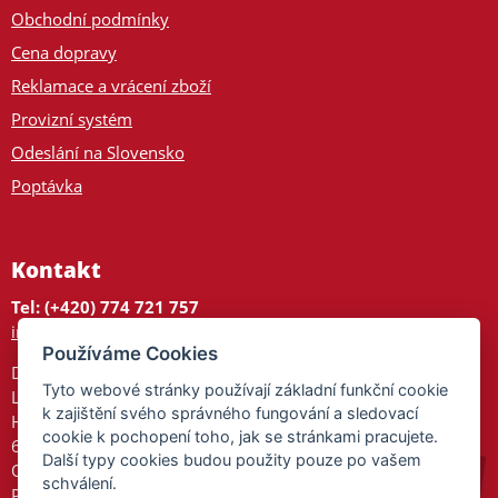
Obchodní podmínky
Cena dopravy
Reklamace a vrácení zboží
Provizní systém
Odeslání na Slovensko
Poptávka
Kontakt
Tel: (+420) 774 721 757
info@tajnedarky.cz
Používáme Cookies
Dárkové centrum
Tyto webové stránky používají základní funkční cookie
Legionářů 2
k zajištění svého správného fungování a sledovací
Hodonín
cookie k pochopení toho, jak se stránkami pracujete.
695 01
Další typy cookies budou použity pouze po vašem
Otevřeno:
schválení.
Po-Pá 9-17