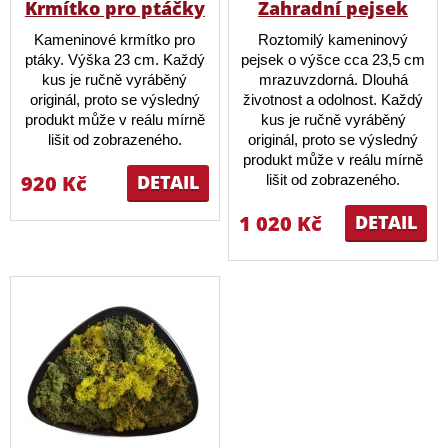
Krmítko pro ptáčky
Zahradní pejsek
Kameninové krmítko pro
Roztomilý kameninový
ptáky. Výška 23 cm. Každý
pejsek o výšce cca 23,5 cm
kus je ručně vyráběný
mrazuvzdorná. Dlouhá
originál, proto se výsledný
životnost a odolnost. Každý
produkt může v reálu mírně
kus je ručně vyráběný
lišit od zobrazeného.
originál, proto se výsledný
produkt může v reálu mírně
920 Kč
DETAIL
lišit od zobrazeného.
1 020 Kč
DETAIL