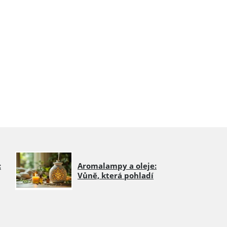
:
Aromalampy a oleje:
Vůně, která pohladí