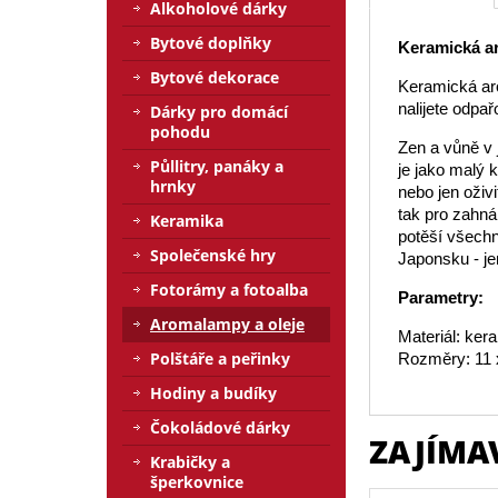
Alkoholové dárky
Bytové doplňky
Keramická a
Bytové dekorace
Keramická aro
nalijete odpař
Dárky pro domácí
pohodu
Zen a vůně v
Půllitry, panáky a
je jako malý 
hrnky
nebo jen oživ
tak pro zahnán
Keramika
potěší všech
Společenské hry
Japonsku - jen
Fotorámy a fotoalba
Parametry:
Aromalampy a oleje
Materiál: ker
Polštáře a peřinky
Rozměry: 11 
Hodiny a budíky
Čokoládové dárky
ZAJÍMA
Krabičky a
šperkovnice