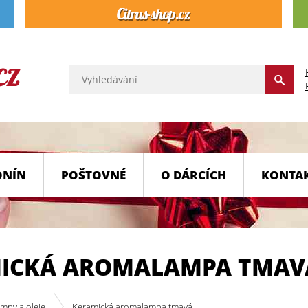
ONÍN
POŠTOVNÉ
O DÁRCÍCH
KONTA
ICKÁ AROMALAMPA TMAV
mpy a oleje
Keramická aromalampa tmavá