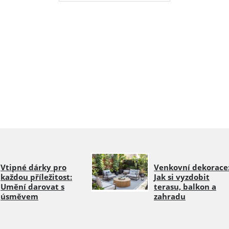
Vtipné dárky pro
Venkovní dekorace
každou příležitost:
Jak si vyzdobit
Umění darovat s
terasu, balkon a
úsměvem
zahradu