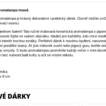
romalampa tmavá
malampa je krásný dekorativní i praktický dárek. Dovniř vložíte sví
ovací esenci.
 jednom balení! Tato ručně malovaná keramická aromalampa s japo
kousek Kjóta ve vašem obýváku. Ideální pro každého, kdo chce medit
it interiér trochou exotiky. Perfektní dárek k novému bydlení, naroze
í pondělní únavy. Ať jste milovník sushi nebo jógový guru, tenhle orie
ny smysly. S touto aromalampou proměníte každý večer v mini dovo
 bez nutnosti balit kufry a učit se místní etiketu.
amika
x 8 cm
VÉ DÁRKY