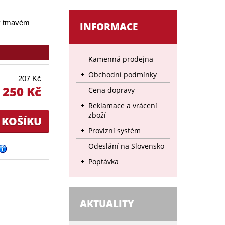
v tmavém
INFORMACE
Kamenná prodejna
Obchodní podmínky
207 Kč
250 Kč
Cena dopravy
Reklamace a vrácení
zboží
Provizní systém
Odeslání na Slovensko
Poptávka
AKTUALITY