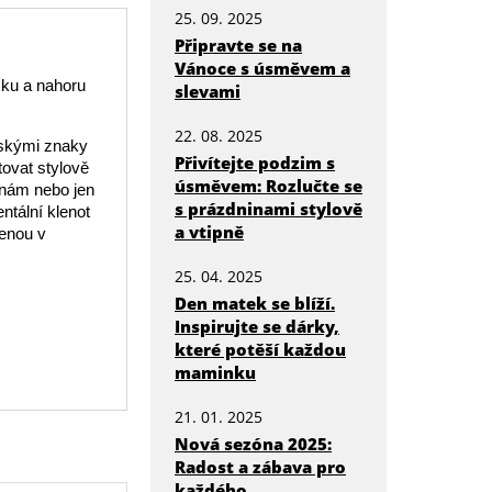
25. 09. 2025
Připravte se na
Vánoce s úsměvem a
čku a nahoru
slevami
22. 08. 2025
nskými znaky
Přivítejte podzim s
ovat stylově
úsměvem: Rozlučte se
ninám nebo jen
s prázdninami stylově
ntální klenot
a vtipně
lenou v
25. 04. 2025
Den matek se blíží.
Inspirujte se dárky,
které potěší každou
maminku
21. 01. 2025
Nová sezóna 2025:
Radost a zábava pro
každého