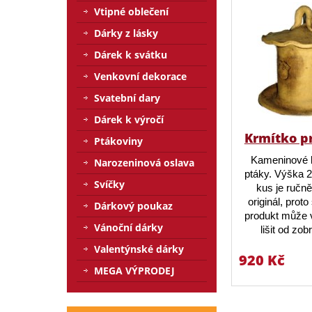
Vtipné oblečení
Dárky z lásky
Dárek k svátku
Venkovní dekorace
Svatební dary
Dárek k výročí
Krmítko p
Ptákoviny
Kameninové 
Narozeninová oslava
ptáky. Výška 
Svíčky
kus je ručn
originál, prot
Dárkový poukaz
produkt může v
Vánoční dárky
lišit od zo
Valentýnské dárky
920 Kč
MEGA VÝPRODEJ