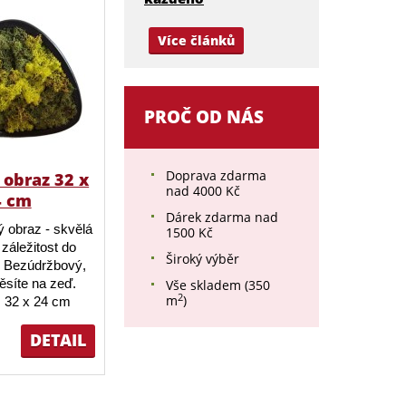
Více článků
PROČ OD NÁS
Doprava zdarma
obraz 32 x
nad 4000 Kč
4 cm
Dárek zdarma nad
 obraz - skvělá
1500 Kč
záležitost do
Široký výběr
 Bezúdržbový,
ěsíte na zeď.
Vše skladem (350
2
m
)
 32 x 24 cm
DETAIL