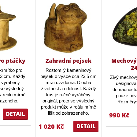
ro ptáčky
Zahradní pejsek
Mechový 
2
krmítko pro
Roztomilý kameninový
23 cm. Každý
pejsek o výšce cca 23,5 cm
Živý mechový
ě vyráběný
mrazuvzdorná. Dlouhá
designová 
o se výsledný
životnost a odolnost. Každý
domácnosti.
 reálu mírně
kus je ručně vyráběný
pouze pov
brazeného.
originál, proto se výsledný
Rozměry:
produkt může v reálu mírně
DETAIL
lišit od zobrazeného.
990 Kč
1 020 Kč
DETAIL