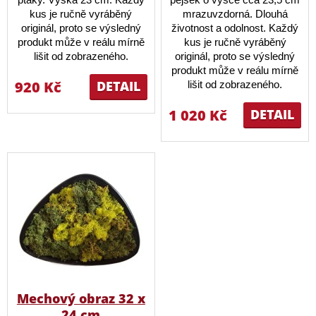
kus je ručně vyráběný
mrazuvzdorná. Dlouhá
originál, proto se výsledný
životnost a odolnost. Každý
produkt může v reálu mírně
kus je ručně vyráběný
lišit od zobrazeného.
originál, proto se výsledný
produkt může v reálu mírně
920 Kč
DETAIL
lišit od zobrazeného.
1 020 Kč
DETAIL
Mechový obraz 32 x
24 cm