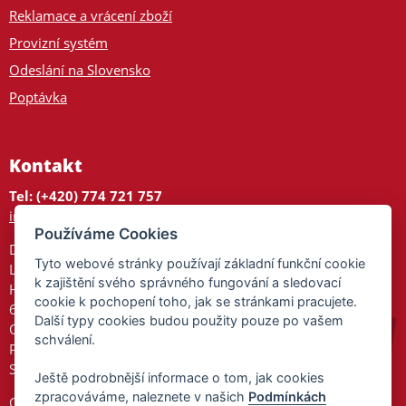
Reklamace a vrácení zboží
Provizní systém
Odeslání na Slovensko
Poptávka
Kontakt
Tel: (+420) 774 721 757
info@tajnedarky.cz
Používáme Cookies
Dárkové centrum
Tyto webové stránky používají základní funkční cookie
Legionářů 2
k zajištění svého správného fungování a sledovací
Hodonín
cookie k pochopení toho, jak se stránkami pracujete.
695 01
Další typy cookies budou použity pouze po vašem
Otevřeno:
schválení.
Po-Pá 9-17
So 9-11:30
Ještě podrobnější informace o tom, jak cookies
zpracováváme, naleznete v našich
Podmínkách
Ochrana osobních údajů