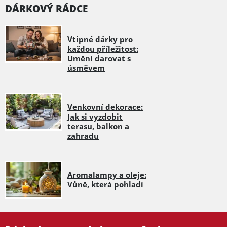
DÁRKOVÝ RÁDCE
Vtipné dárky pro
každou příležitost:
Umění darovat s
úsměvem
Venkovní dekorace:
Jak si vyzdobit
terasu, balkon a
zahradu
Aromalampy a oleje:
Vůně, která pohladí