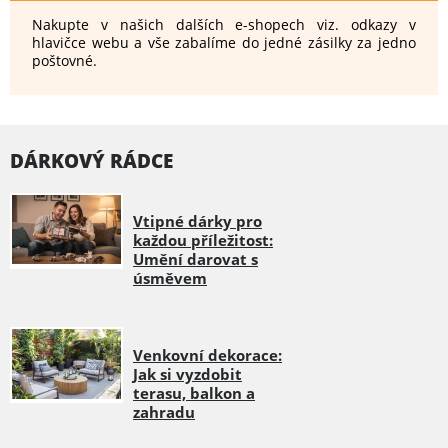
Nakupte v našich dalších e-shopech viz. odkazy v
hlavičce webu a vše zabalíme do jedné zásilky za jedno
poštovné.
DÁRKOVÝ RÁDCE
Vtipné dárky pro
každou příležitost:
Umění darovat s
úsměvem
Venkovní dekorace:
Jak si vyzdobit
terasu, balkon a
zahradu