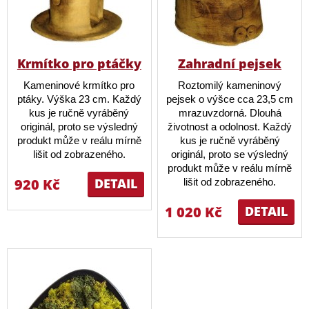
Krmítko pro ptáčky
Zahradní pejsek
Kameninové krmítko pro
Roztomilý kameninový
ptáky. Výška 23 cm. Každý
pejsek o výšce cca 23,5 cm
kus je ručně vyráběný
mrazuvzdorná. Dlouhá
originál, proto se výsledný
životnost a odolnost. Každý
produkt může v reálu mírně
kus je ručně vyráběný
lišit od zobrazeného.
originál, proto se výsledný
produkt může v reálu mírně
920 Kč
DETAIL
lišit od zobrazeného.
1 020 Kč
DETAIL