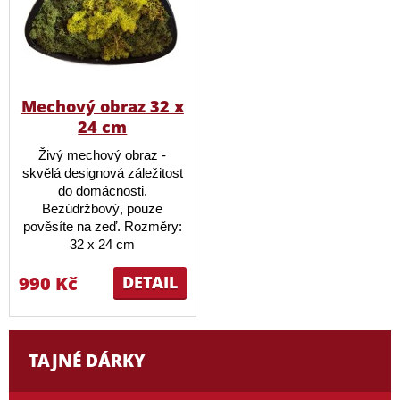
Mechový obraz 32 x
24 cm
Živý mechový obraz -
skvělá designová záležitost
do domácnosti.
Bezúdržbový, pouze
pověsíte na zeď. Rozměry:
32 x 24 cm
990 Kč
DETAIL
TAJNÉ DÁRKY