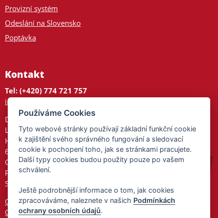
Provizní systém
Odeslání na Slovensko
Poptávka
Kontakt
Tel: (+420) 774 721 757
info@tajnedarky.cz
Používáme Cookies
Dárkové centrum
Tyto webové stránky používají základní funkční cookie
Legionářů 2
k zajištění svého správného fungování a sledovací
Hodonín
cookie k pochopení toho, jak se stránkami pracujete.
695 01
Další typy cookies budou použity pouze po vašem
Otevřeno:
schválení.
Po-Pá 9-17
So 9-11:30
Ještě podrobnější informace o tom, jak cookies
zpracováváme, naleznete v našich
Podmínkách
Ochrana osobních údajů
ochrany osobních údajů
.
Cookies