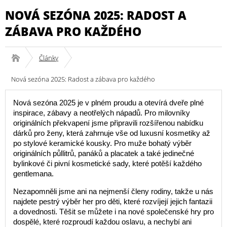
NOVÁ SEZÓNA 2025: RADOST A
ZÁBAVA PRO KAŽDÉHO
Články
Nová sezóna 2025: Radost a zábava pro každého
Nová sezóna 2025 je v plném proudu a otevírá dveře plné
inspirace, zábavy a neotřelých nápadů. Pro milovníky
originálních překvapení jsme připravili rozšířenou nabídku
dárků pro ženy, která zahrnuje vše od luxusní kosmetiky až
po stylové keramické kousky. Pro muže bohatý výběr
originálních půllitrů, panáků a placatek a také jedinečné
bylinkové či pivní kosmetické sady, které potěší každého
gentlemana.
Nezapomněli jsme ani na nejmenší členy rodiny, takže u nás
najdete pestrý výběr her pro děti, které rozvíjejí jejich fantazii
a dovednosti. Těšit se můžete i na nové společenské hry pro
dospělé, které rozproudí každou oslavu, a nechybí ani