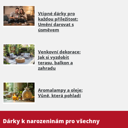
Vtipné dárky pro
každou příležitost:
Umění darovat s
úsměvem
Venkovní dekorace:
Jak si vyzdobit
terasu, balkon a
zahradu
Aromalampy a oleje:
Vůně, která pohladí
Dárky k narozeninám pro všechny