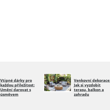
Vtipné dárky pro
Venkovní dekorace
každou příležitost:
Jak si vyzdobit
Umění darovat s
terasu, balkon a
úsměvem
zahradu