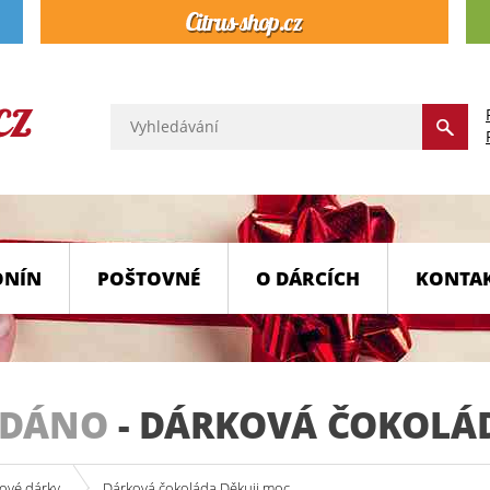
ONÍN
POŠTOVNÉ
O DÁRCÍCH
KONTA
ODÁNO
-
DÁRKOVÁ ČOKOLÁD
ové dárky
Dárková čokoláda Děkuji moc