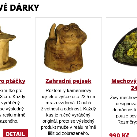
VÉ DÁRKY
ro ptáčky
Zahradní pejsek
Mechový 
2
krmítko pro
Roztomilý kameninový
23 cm. Každý
pejsek o výšce cca 23,5 cm
Živý mechový
ě vyráběný
mrazuvzdorná. Dlouhá
designová 
o se výsledný
životnost a odolnost. Každý
domácnosti.
 reálu mírně
kus je ručně vyráběný
pouze pov
brazeného.
originál, proto se výsledný
Rozměry:
produkt může v reálu mírně
DETAIL
lišit od zobrazeného.
990 Kč