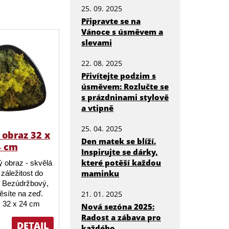
25. 09. 2025
Připravte se na
Vánoce s úsměvem a
slevami
22. 08. 2025
Přivítejte podzim s
úsměvem: Rozlučte se
s prázdninami stylově
a vtipně
25. 04. 2025
obraz 32 x
Den matek se blíží.
4 cm
Inspirujte se dárky,
které potěší každou
 obraz - skvělá
maminku
záležitost do
 Bezúdržbový,
ěsíte na zeď.
21. 01. 2025
 32 x 24 cm
Nová sezóna 2025:
Radost a zábava pro
DETAIL
každého