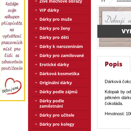
Živé mechové obrazy
VIP dárky
Dárky pro muže
Dárky pro ženy
VY
Dárky pro děti
Dárky k narozeninám
Dárky pro zamilované
Popis
Erotické dárky
Dárková kosmetika
Dárková čoko
Originální dárky
Dárky podle zájmů
Kdopak by odo
pěkném dárko
Dárky podle
čokoláda.
zaměstnání
Hmotnost: 10
Dárky pro učitele
Dárky pro kolegy