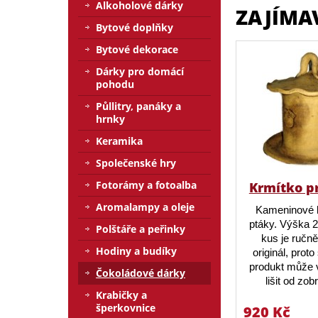
Alkoholové dárky
ZAJÍMA
Bytové doplňky
Bytové dekorace
Dárky pro domácí
pohodu
Půllitry, panáky a
hrnky
Keramika
Společenské hry
Fotorámy a fotoalba
Krmítko p
Aromalampy a oleje
Kameninové 
ptáky. Výška 
Polštáře a peřinky
kus je ručn
Hodiny a budíky
originál, prot
produkt může v
Čokoládové dárky
lišit od zo
Krabičky a
šperkovnice
920 Kč