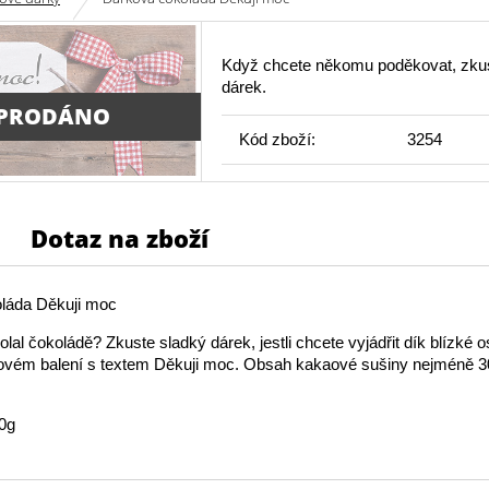
Když chcete někomu poděkovat, zku
dárek.
PRODÁNO
Kód zboží:
3254
Dotaz na zboží
láda Děkuji moc
lal čokoládě? Zkuste sladký dárek, jestli chcete vyjádřit dík blízké o
vém balení s textem Děkuji moc. Obsah kakaové sušiny nejméně 
0g