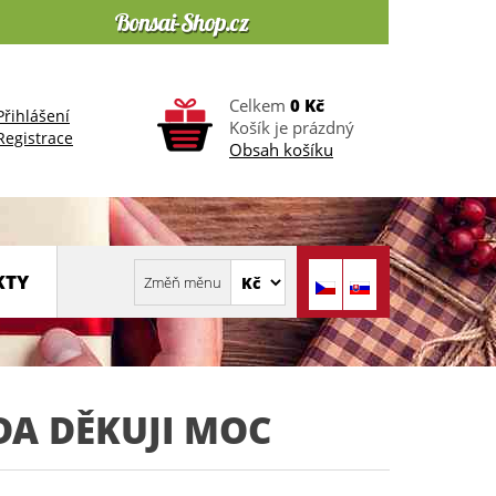
Celkem
0 Kč
Přihlášení
Košík je prázdný
Registrace
Obsah košíku
KTY
A DĚKUJI MOC