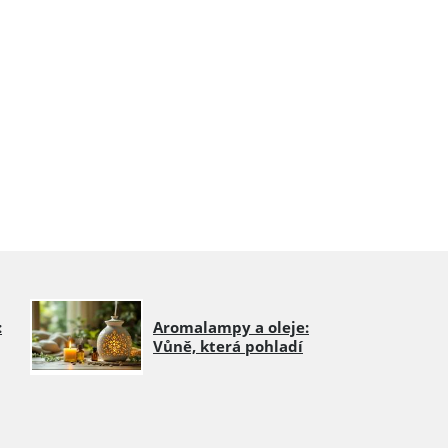
:
Aromalampy a oleje:
Vůně, která pohladí