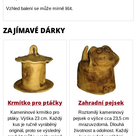
Vzhled balení se může mírně lišit.
ZAJÍMAVÉ DÁRKY
Krmítko pro ptáčky
Zahradní pejsek
Kameninové krmítko pro
Roztomilý kameninový
ptáky. Výška 23 cm. Každý
pejsek o výšce cca 23,5 cm
kus je ručně vyráběný
mrazuvzdorná. Dlouhá
originál, proto se výsledný
životnost a odolnost. Každý