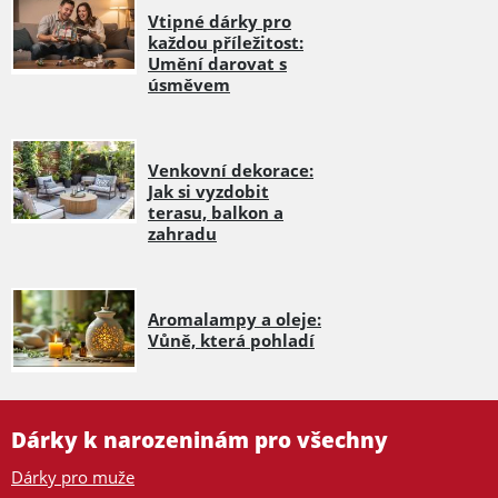
Vtipné dárky pro
každou příležitost:
Umění darovat s
úsměvem
Venkovní dekorace:
Jak si vyzdobit
terasu, balkon a
zahradu
Aromalampy a oleje:
Vůně, která pohladí
Dárky k narozeninám pro všechny
Dárky pro muže