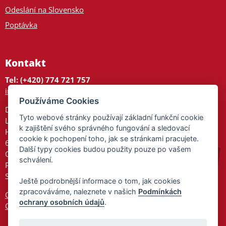
Odeslání na Slovensko
Poptávka
Kontakt
Tel: (+420) 774 721 757
info@tajnedarky.cz
Používáme Cookies
Dárkové centrum
Tyto webové stránky používají základní funkční cookie
Legionářů 2
k zajištění svého správného fungování a sledovací
Hodonín
cookie k pochopení toho, jak se stránkami pracujete.
695 01
Další typy cookies budou použity pouze po vašem
Otevřeno:
schválení.
Po-Pá 9-17
So 9-11:30
Ještě podrobnější informace o tom, jak cookies
zpracováváme, naleznete v našich
Podmínkách
Ochrana osobních údajů
ochrany osobních údajů
.
Cookies