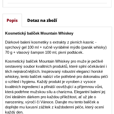
Popis
Dotaz na zboží
Kosmetický balíček Mountain Whiskey
Dárkové balení kosmetiky s extrakty z pivních kasnic -
sprchový gel 100 ml + ručně vyráběné mýdlo (panák whisky)
70 g + vlasový šampon 100 ml, pivní podtácek.
Kosmetický balíček Mountain Whiskey pro muže je pečlivě
sestavený soubor kvalitních produktů, které splní očekávání i
těch nejnáročnějších. Inspirovaný robustní elegancí horské
whiskey, tento balíček nabízí vše potřebné pro dokonalou péči
o vzhled i hygienu. Každý produkt je vyroben z vysoce
kvalitních ingrediencí a přináší osvěžující a příjemnou vůni,
která podtrhne mužskou sílu a charizma. Elegantní balení jej
činí ideálním dárkem pro každou příležitost, ať už jde o
narozeniny, výročí či Vánoce. Darujte mu tento balíček a
dopřejte mu luxusní zážitek z každodenní péče, který ocení
každý den.