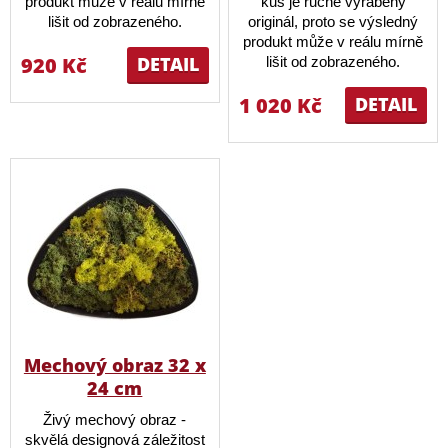
produkt může v reálu mírně
kus je ručně vyráběný
lišit od zobrazeného.
originál, proto se výsledný
produkt může v reálu mírně
920 Kč
DETAIL
lišit od zobrazeného.
1 020 Kč
DETAIL
Mechový obraz 32 x
24 cm
Živý mechový obraz -
skvělá designová záležitost