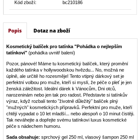
Kód zboží:
bc210186
Popis
Dotaz na zboží
Kosmetický balíček pro tatínka "Pohádka o nejlepším
tatínkovi"
(pohádka uvnitř balení)
Pozor, pánové! Máme tu kosmetický balíček, který promění
každého tatínka v hollywoodskou hvězdu... No, možná ne
úplně, ale určitě ho rozesměje! Tento vtipný dárkový set je
perfektní volbou pro muže, kteří si myslí, že péče o pleť je jen
ženská záležitost. Ideální dárek k Vánocům, Dni otců,
narozeninám nebo jen tak pro radost. Představte si tatínkův
výraz, když rozbalí tento "životně důležitý" balíček plný
"mužných" kosmetických přípravků. Perfektní pro muže, kteří
chtějí vypadat o 10 let mladší... nebo alespoň o 10 minut čistěji.
Tak neváhejte a dopřejte svému tatínkovi luxus kosmetické
péče s nádechem humoru.
Sada obsahuje:
sprchový gel 250 ml, vlasový šampon 250 ml