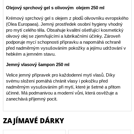
Olejový sprchový gel s olivovým olejem 250 ml
Krémový sprchový gel s olejem z plodů olivovníku evropského
(Olea Europaea). Jemný prostředek osobní hygieny vhodný
pro mytí celého těla. Obsahuje kvalitní ošetřující kosmetický
olivový olej se zjemňujícími a lubrikačními účinky. Zároveň
podporuje mycí schopnosti přípravku a napomáhá ochraně
před nadměrným vysušováním pokožky a jejímu udržování v
hebkém a jemném stavu.
Jemný vlasový šampon 250 ml
Velice jemný přípravek pro každodenní mytí vlasů. Díky
svému složení pomáhá chránit vlasy i pokožku před
nadměrným vysušováním při mytí, které je šetrné a přitom
účinné. Má podmanivou a moderní vůni, která osvěžuje a
zanechává příjemný pocit.
ZAJÍMAVÉ DÁRKY