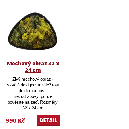
Mechový obraz 32 x
24 cm
Živý mechový obraz -
skvělá designová záležitost
do domácnosti.
Bezúdržbový, pouze
pověsíte na zeď. Rozměry:
32 x 24 cm
990 Kč
DETAIL