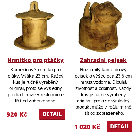
Krmítko pro ptáčky
Zahradní pejsek
Kameninové krmítko pro
Roztomilý kameninový
ptáky. Výška 23 cm. Každý
pejsek o výšce cca 23,5 cm
kus je ručně vyráběný
mrazuvzdorná. Dlouhá
originál, proto se výsledný
životnost a odolnost. Každý
produkt může v reálu mírně
kus je ručně vyráběný
lišit od zobrazeného.
originál, proto se výsledný
produkt může v reálu mírně
920 Kč
DETAIL
lišit od zobrazeného.
1 020 Kč
DETAIL