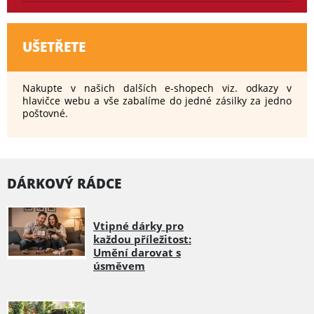
UŠETŘETE
Nakupte v našich dalších e-shopech viz. odkazy v
hlavičce webu a vše zabalíme do jedné zásilky za jedno
poštovné.
DÁRKOVÝ RÁDCE
Vtipné dárky pro
každou příležitost:
Umění darovat s
úsměvem