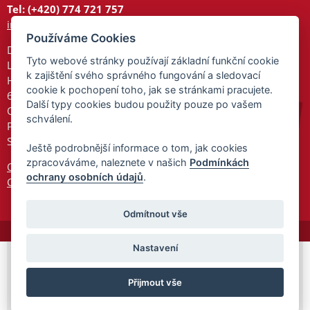
Tel: (+420) 774 721 757
info@tajnedarky.cz
Používáme Cookies
Dárkové centrum
Tyto webové stránky používají základní funkční cookie
Legionářů 2
k zajištění svého správného fungování a sledovací
Hodonín
cookie k pochopení toho, jak se stránkami pracujete.
695 01
Další typy cookies budou použity pouze po vašem
Otevřeno:
schválení.
Po-Pá 9-17
So 9-11:30
Ještě podrobnější informace o tom, jak cookies
zpracováváme, naleznete v našich
Podmínkách
Ochrana osobních údajů
ochrany osobních údajů
.
Cookies
Odmítnout vše
Nastavení
© 2026 Tajnedarky.cz -
Partnerský
Přijmout vše
program
Partner ID: