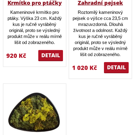
Krmítko pro ptáčky
Zahradní pejsek
Kameninové krmítko pro
Roztomilý kameninový
ptáky. Výška 23 cm. Každý
pejsek o výšce cca 23,5 cm
kus je ručně vyráběný
mrazuvzdorná. Dlouhá
originál, proto se výsledný
životnost a odolnost. Každý
produkt může v reálu mírně
kus je ručně vyráběný
lišit od zobrazeného.
originál, proto se výsledný
produkt může v reálu mírně
920 Kč
DETAIL
lišit od zobrazeného.
1 020 Kč
DETAIL