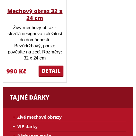
Mechový obraz 32 x
24 cm
Živý mechový obraz -
skvělá designová záležitost
do domácnosti.
Bezúdržbový, pouze
pověsíte na zeď. Rozměry:
32 x 24 cm
990 Kč
DETAIL
TAJNÉ DÁRKY
Živé mechové obrazy
VIP dárky
Dárky pro muže