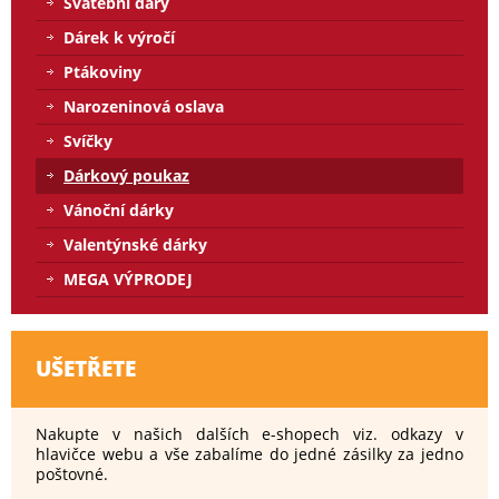
Svatební dary
Dárek k výročí
Ptákoviny
Narozeninová oslava
Svíčky
Dárkový poukaz
Vánoční dárky
Valentýnské dárky
MEGA VÝPRODEJ
UŠETŘETE
Nakupte v našich dalších e-shopech viz. odkazy v
hlavičce webu a vše zabalíme do jedné zásilky za jedno
poštovné.