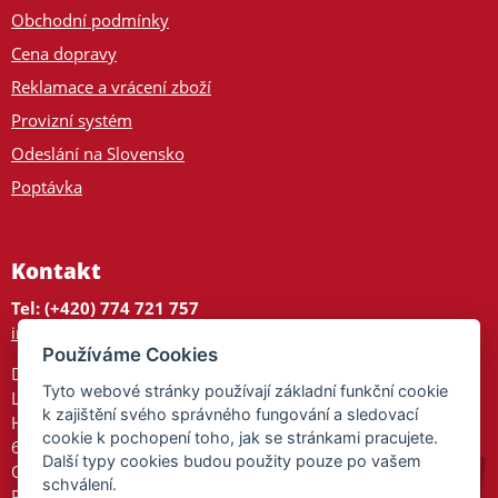
Obchodní podmínky
Cena dopravy
Reklamace a vrácení zboží
Provizní systém
Odeslání na Slovensko
Poptávka
Kontakt
Tel: (+420) 774 721 757
info@tajnedarky.cz
Používáme Cookies
Dárkové centrum
Tyto webové stránky používají základní funkční cookie
Legionářů 2
k zajištění svého správného fungování a sledovací
Hodonín
cookie k pochopení toho, jak se stránkami pracujete.
695 01
Další typy cookies budou použity pouze po vašem
Otevřeno:
schválení.
Po-Pá 9-17