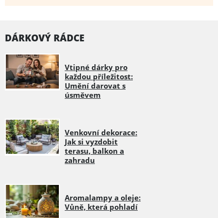
DÁRKOVÝ RÁDCE
Vtipné dárky pro
každou příležitost:
Umění darovat s
úsměvem
Venkovní dekorace:
Jak si vyzdobit
terasu, balkon a
zahradu
Aromalampy a oleje:
Vůně, která pohladí