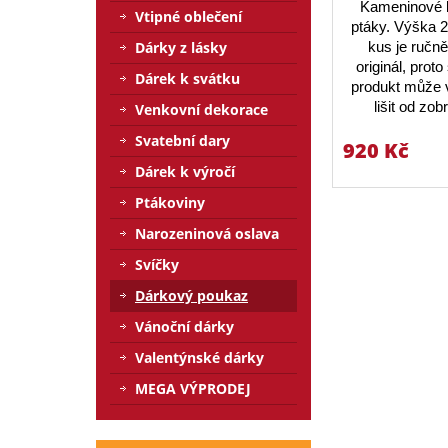
Kameninové 
Vtipné oblečení
ptáky. Výška 
Dárky z lásky
kus je ručn
originál, prot
Dárek k svátku
produkt může v
lišit od zo
Venkovní dekorace
Svatební dary
920 Kč
Dárek k výročí
Ptákoviny
Narozeninová oslava
Svíčky
Dárkový poukaz
Vánoční dárky
Valentýnské dárky
MEGA VÝPRODEJ