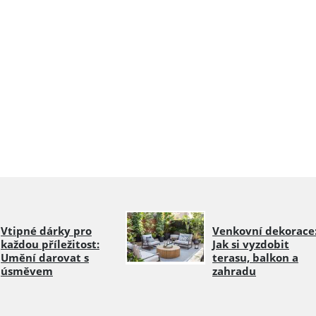
Vtipné dárky pro
Venkovní dekorace
každou příležitost:
Jak si vyzdobit
Umění darovat s
terasu, balkon a
úsměvem
zahradu