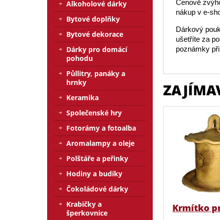
Cenově zvýho
Alkoholové dárky
nákup v e-sh
Bytové doplňky
Dárkový pouka
Bytové dekorace
ušetříte za p
Dárky pro domácí
poznámky přip
pohodu
Půllitry, panáky a
hrnky
ZAJÍMA
Keramika
Společenské hry
Fotorámy a fotoalba
Aromalampy a oleje
Polštáře a peřinky
Hodiny a budíky
Čokoládové dárky
Krabičky a
Krmítko p
šperkovnice