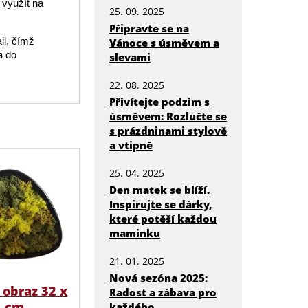
využít na
25. 09. 2025
Připravte se na
il, čímž
Vánoce s úsměvem a
a do
slevami
22. 08. 2025
Přivítejte podzim s
úsměvem: Rozlučte se
s prázdninami stylově
a vtipně
25. 04. 2025
Den matek se blíží.
Inspirujte se dárky,
které potěší každou
maminku
21. 01. 2025
Nová sezóna 2025:
obraz 32 x
Radost a zábava pro
4 cm
každého