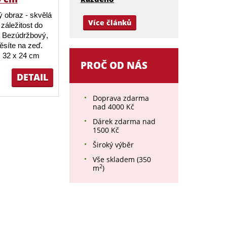
 obraz - skvělá
Více článků
záležitost do
 Bezúdržbový,
ěsíte na zeď.
 32 x 24 cm
PROČ OD NÁS
DETAIL
Doprava zdarma
nad 4000 Kč
Dárek zdarma nad
1500 Kč
Široký výběr
Vše skladem (350
2
m
)