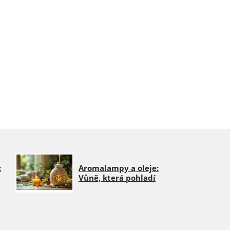
:
Aromalampy a oleje:
Vůně, která pohladí