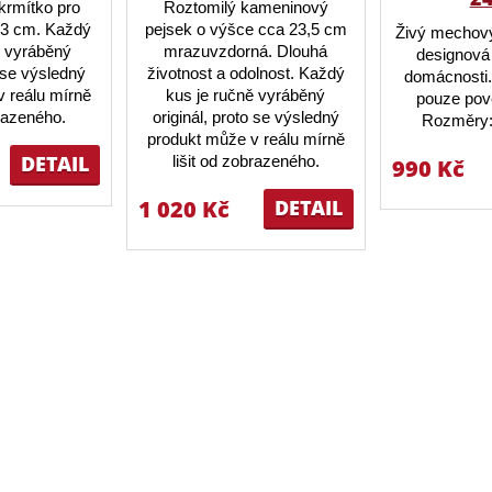
krmítko pro
Roztomilý kameninový
23 cm. Každý
pejsek o výšce cca 23,5 cm
Živý mechový
ě vyráběný
mrazuvzdorná. Dlouhá
designová 
o se výsledný
životnost a odolnost. Každý
domácnosti.
 reálu mírně
kus je ručně vyráběný
pouze pov
brazeného.
originál, proto se výsledný
Rozměry:
produkt může v reálu mírně
DETAIL
lišit od zobrazeného.
990 Kč
1 020 Kč
DETAIL