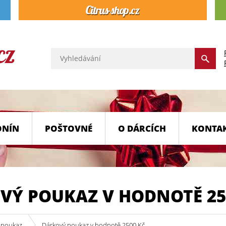
ONÍN
POŠTOVNÉ
O DÁRCÍCH
KONTA
VÝ POUKAZ V HODNOTĚ 25
 poukaz
Dárkový poukaz v hodnotě 2500 Kč