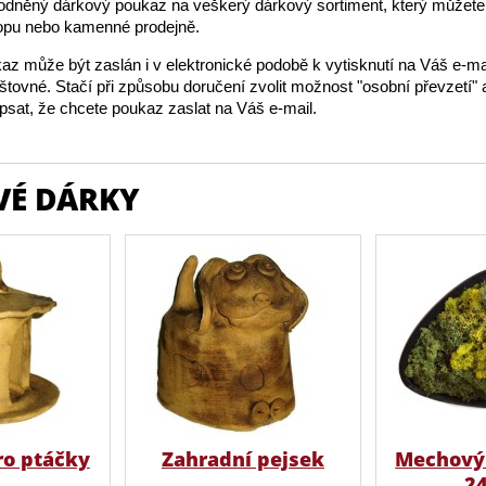
dněný dárkový poukaz na veškerý dárkový sortiment, který můžete 
opu nebo kamenné prodejně.
z může být zaslán i v elektronické podobě k vytisknutí na Váš e-ma
oštovné. Stačí při způsobu doručení zvolit možnost "osobní převzetí" 
sat, že chcete poukaz zaslat na Váš e-mail.
VÉ DÁRKY
ro ptáčky
Zahradní pejsek
Mechový 
2