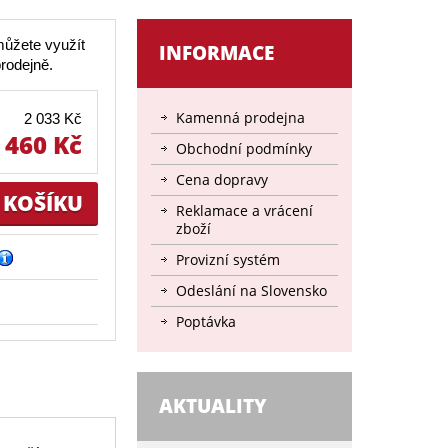
můžete využít
INFORMACE
rodejně.
Kamenná prodejna
2 033 Kč
 460 Kč
Obchodní podmínky
Cena dopravy
Reklamace a vrácení
zboží
Provizní systém
Odeslání na Slovensko
Poptávka
AKTUALITY