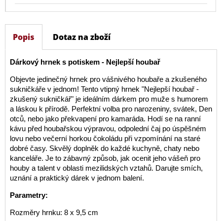
Popis
Dotaz na zboží
Dárkový hrnek s potiskem - Nejlepší houbař
Objevte jedinečný hrnek pro vášnivého houbaře a zkušeného
sukničkáře v jednom! Tento vtipný hrnek "Nejlepší houbař -
zkušený sukničkář" je ideálním dárkem pro muže s humorem
a láskou k přírodě. Perfektní volba pro narozeniny, svátek, Den
otců, nebo jako překvapení pro kamaráda. Hodí se na ranní
kávu před houbařskou výpravou, odpolední čaj po úspěšném
lovu nebo večerní horkou čokoládu při vzpomínání na staré
dobré časy. Skvělý doplněk do každé kuchyně, chaty nebo
kanceláře. Je to zábavný způsob, jak ocenit jeho vášeň pro
houby a talent v oblasti mezilidských vztahů. Darujte smích,
uznání a praktický dárek v jednom balení.
Parametry:
Rozměry hrnku: 8 x 9,5 cm