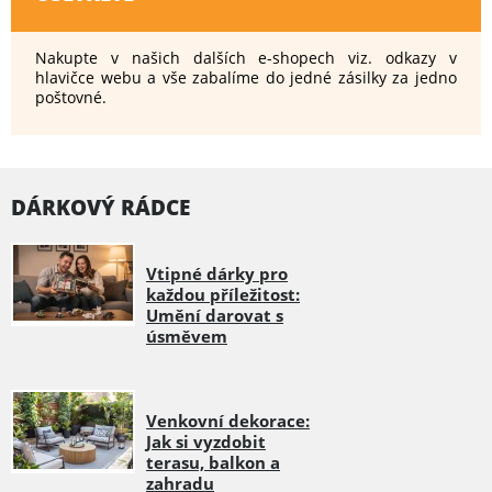
Nakupte v našich dalších e-shopech viz. odkazy v
hlavičce webu a vše zabalíme do jedné zásilky za jedno
poštovné.
DÁRKOVÝ RÁDCE
Vtipné dárky pro
každou příležitost:
Umění darovat s
úsměvem
Venkovní dekorace:
Jak si vyzdobit
terasu, balkon a
zahradu