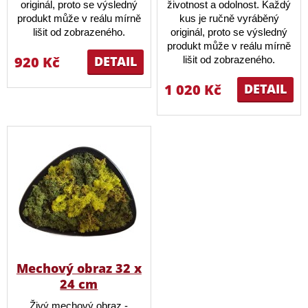
originál, proto se výsledný
životnost a odolnost. Každý
produkt může v reálu mírně
kus je ručně vyráběný
lišit od zobrazeného.
originál, proto se výsledný
produkt může v reálu mírně
920 Kč
DETAIL
lišit od zobrazeného.
1 020 Kč
DETAIL
Mechový obraz 32 x
24 cm
Živý mechový obraz -