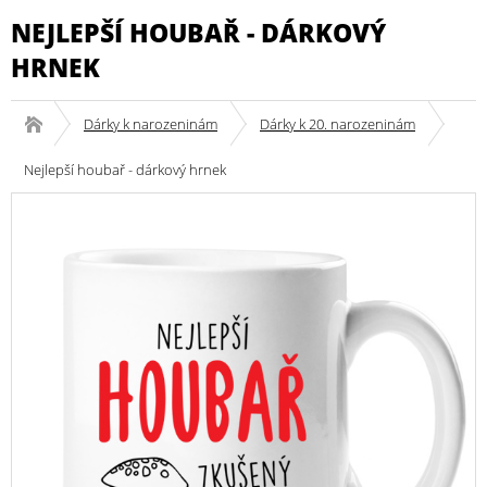
NEJLEPŠÍ HOUBAŘ - DÁRKOVÝ
HRNEK
Dárky k narozeninám
Dárky k 20. narozeninám
Nejlepší houbař - dárkový hrnek