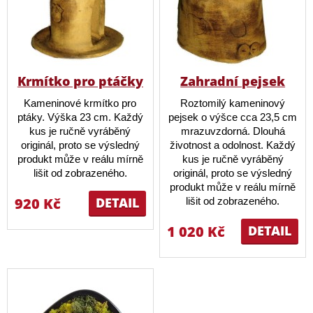
Krmítko pro ptáčky
Zahradní pejsek
Kameninové krmítko pro
Roztomilý kameninový
ptáky. Výška 23 cm. Každý
pejsek o výšce cca 23,5 cm
kus je ručně vyráběný
mrazuvzdorná. Dlouhá
originál, proto se výsledný
životnost a odolnost. Každý
produkt může v reálu mírně
kus je ručně vyráběný
lišit od zobrazeného.
originál, proto se výsledný
produkt může v reálu mírně
920 Kč
DETAIL
lišit od zobrazeného.
1 020 Kč
DETAIL