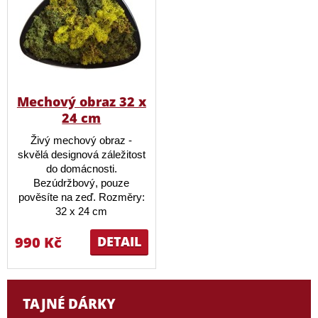
Mechový obraz 32 x
24 cm
Živý mechový obraz -
skvělá designová záležitost
do domácnosti.
Bezúdržbový, pouze
pověsíte na zeď. Rozměry:
32 x 24 cm
990 Kč
DETAIL
TAJNÉ DÁRKY