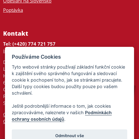
Odeslání na Slovensko
Poptávka
Kontakt
Tel: (+420) 774 721 757
info@tajnedarky.cz
Používáme Cookies
Dárkové centrum
Tyto webové stránky používají základní funkční cookie
Legionářů 2
k zajištění svého správného fungování a sledovací
Hodonín
cookie k pochopení toho, jak se stránkami pracujete.
695 01
Další typy cookies budou použity pouze po vašem
Otevřeno:
schválení.
Po-Pá 9-17
So 9-11:30
Ještě podrobnější informace o tom, jak cookies
zpracováváme, naleznete v našich
Podmínkách
Ochrana osobních údajů
ochrany osobních údajů
.
Cookies
Odmítnout vše