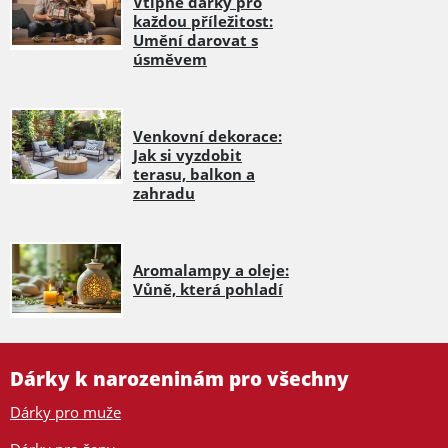
Vtipné dárky pro
každou příležitost:
Umění darovat s
úsměvem
Venkovní dekorace:
Jak si vyzdobit
terasu, balkon a
zahradu
Aromalampy a oleje:
Vůně, která pohladí
Dárky k narozeninám pro všechny
Dárky pro muže