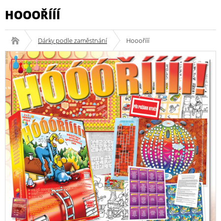
HOOOŘÍÍÍ
Dárky podle zaměstnání
Hooořííí