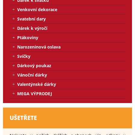
Dárek k svátku
Venkovní dekorace
Svatební dary
Dárek k výročí
Ptákoviny
Narozeninová oslava
Svíčky
Dárkový poukaz
Vánoční dárky
Valentýnské dárky
MEGA VÝPRODEJ
UŠETŘETE