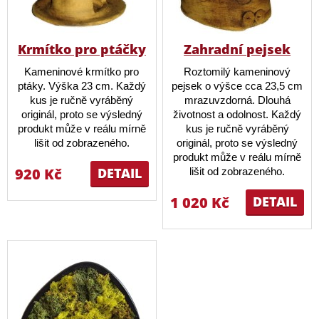
Krmítko pro ptáčky
Zahradní pejsek
Kameninové krmítko pro
Roztomilý kameninový
ptáky. Výška 23 cm. Každý
pejsek o výšce cca 23,5 cm
kus je ručně vyráběný
mrazuvzdorná. Dlouhá
originál, proto se výsledný
životnost a odolnost. Každý
produkt může v reálu mírně
kus je ručně vyráběný
lišit od zobrazeného.
originál, proto se výsledný
produkt může v reálu mírně
920 Kč
DETAIL
lišit od zobrazeného.
1 020 Kč
DETAIL