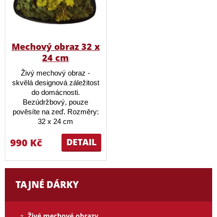
Mechový obraz 32 x
24 cm
Živý mechový obraz -
skvělá designová záležitost
do domácnosti.
Bezúdržbový, pouze
pověsíte na zeď. Rozměry:
32 x 24 cm
990 Kč
DETAIL
TAJNÉ DÁRKY
Živé mechové obrazy