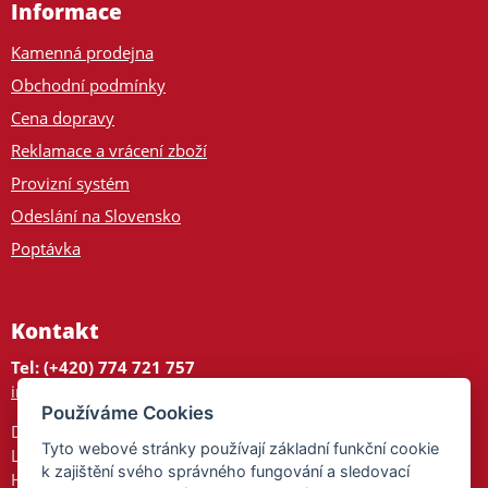
Informace
Kamenná prodejna
Obchodní podmínky
Cena dopravy
Reklamace a vrácení zboží
Provizní systém
Odeslání na Slovensko
Poptávka
Kontakt
Tel: (+420) 774 721 757
info@tajnedarky.cz
Používáme Cookies
Dárkové centrum
Tyto webové stránky používají základní funkční cookie
Legionářů 2
k zajištění svého správného fungování a sledovací
Hodonín