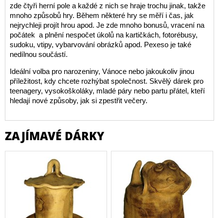
zde čtyři herní pole a každé z nich se hraje trochu jinak, takže
mnoho způsobů hry. Během některé hry se měří i čas, jak
nejrychleji projít hrou apod. Je zde mnoho bonusů, vracení na
počátek a plnění nespočet úkolů na kartičkách, fotorébusy,
sudoku, vtipy, vybarvování obrázků apod. Pexeso je také
nedílnou součástí.
Ideální volba pro narozeniny, Vánoce nebo jakoukoliv jinou
příležitost, kdy chcete rozhýbat společnost. Skvělý dárek pro
teenagery, vysokoškoláky, mladé páry nebo partu přátel, kteří
hledají nové způsoby, jak si zpestřit večery.
ZAJÍMAVÉ DÁRKY