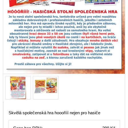
Skvělá společenská hra hooořííí nejen pro hasiče