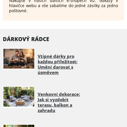
Nakupte v našich dalších e-shopech viz. odkazy v
hlavičce webu a vše zabalíme do jedné zásilky za jedno
poštovné.
DÁRKOVÝ RÁDCE
Vtipné dárky pro
každou příležitost:
Umění darovat s
úsměvem
Venkovní dekorace:
Jak si vyzdobit
terasu, balkon a
zahradu