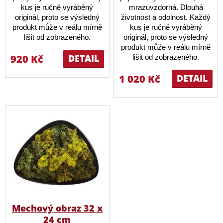
kus je ručně vyráběný
mrazuvzdorná. Dlouhá
originál, proto se výsledný
životnost a odolnost. Každý
produkt může v reálu mírně
kus je ručně vyráběný
lišit od zobrazeného.
originál, proto se výsledný
produkt může v reálu mírně
920 Kč
DETAIL
lišit od zobrazeného.
1 020 Kč
DETAIL
Mechový obraz 32 x
24 cm