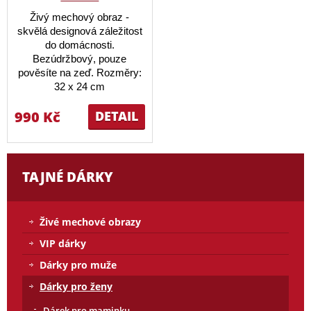
Živý mechový obraz -
skvělá designová záležitost
do domácnosti.
Bezúdržbový, pouze
pověsíte na zeď. Rozměry:
32 x 24 cm
990 Kč
DETAIL
TAJNÉ DÁRKY
Živé mechové obrazy
VIP dárky
Dárky pro muže
Dárky pro ženy
Dárek pro maminku