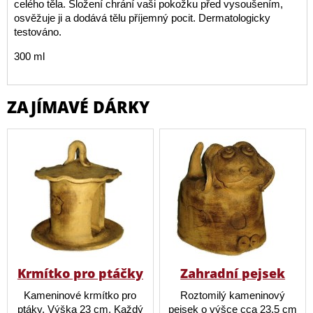
celého těla. Složení chrání vaši pokožku před vysoušením,
osvěžuje ji a dodává tělu příjemný pocit. Dermatologicky
testováno.
300 ml
ZAJÍMAVÉ DÁRKY
Krmítko pro ptáčky
Zahradní pejsek
Kameninové krmítko pro
Roztomilý kameninový
ptáky. Výška 23 cm. Každý
pejsek o výšce cca 23,5 cm