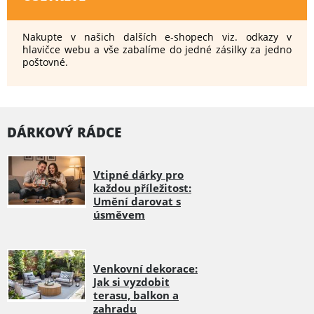
Nakupte v našich dalších e-shopech viz. odkazy v
hlavičce webu a vše zabalíme do jedné zásilky za jedno
poštovné.
DÁRKOVÝ RÁDCE
Vtipné dárky pro
každou příležitost:
Umění darovat s
úsměvem
Venkovní dekorace:
Jak si vyzdobit
terasu, balkon a
zahradu