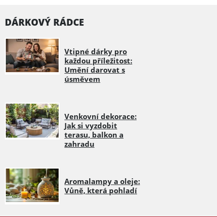
DÁRKOVÝ RÁDCE
Vtipné dárky pro
každou příležitost:
Umění darovat s
úsměvem
Venkovní dekorace:
Jak si vyzdobit
terasu, balkon a
zahradu
Aromalampy a oleje:
Vůně, která pohladí