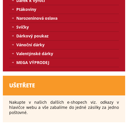
Dárek k výročí
Ptákoviny
Narozeninová oslava
Svíčky
Dárkový poukaz
Vánoční dárky
Valentýnské dárky
MEGA VÝPRODEJ
UŠETŘETE
Nakupte v našich dalších e-shopech viz. odkazy v
hlavičce webu a vše zabalíme do jedné zásilky za jedno
poštovné.