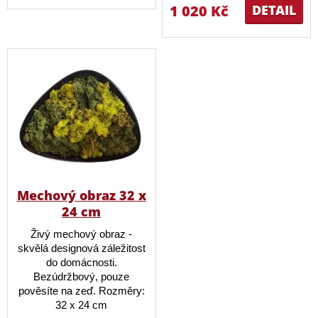
1 020 Kč
DETAIL
Mechový obraz 32 x
24 cm
Živý mechový obraz -
skvělá designová záležitost
do domácnosti.
Bezúdržbový, pouze
pověsíte na zeď. Rozměry:
32 x 24 cm