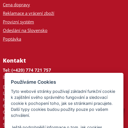
Cena dopravy
Reklamace a vrácení zboží
Provizní systém
Odeslání na Slovensko
Poptávka
Kontakt
Tel: (+420) 774 721 757
info@tajnedarky.cz
Používáme Cookies
Dárkové centrum
Tyto webové stránky používají základní funkční cookie
Legionářů 2
k zajištění svého správného fungování a sledovací
Hodonín
cookie k pochopení toho, jak se stránkami pracujete.
695 01
Další typy cookies budou použity pouze po vašem
Otevřeno:
schválení.
Po-Pá 9-17
So 9-11:30
Ještě podrobnější informace o tom, jak cookies