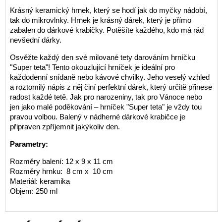
Krásný keramický hrnek, který se hodí jak do myčky nádobí,
tak do mikrovlnky. Hrnek je krásný dárek, který je přímo
zabalen do dárkové krabičky. Potěšíte každého, kdo má rád
nevšední dárky.
Osvěžte každý den své milované tety darováním hrníčku
"Super teta"! Tento okouzlující hrníček je ideální pro
každodenní snídaně nebo kávové chvilky. Jeho veselý vzhled
a roztomilý nápis z něj činí perfektní dárek, který určitě přinese
radost každé tetě. Jak pro narozeniny, tak pro Vánoce nebo
jen jako malé poděkování – hrníček "Super teta" je vždy tou
pravou volbou. Balený v nádherné dárkové krabičce je
připraven zpříjemnit jakýkoliv den.
Parametry:
Rozměry balení: 12 x 9 x 11 cm
Rozměry hrnku: 8 cm x 10 cm
Materiál: keramika
Objem: 250 ml