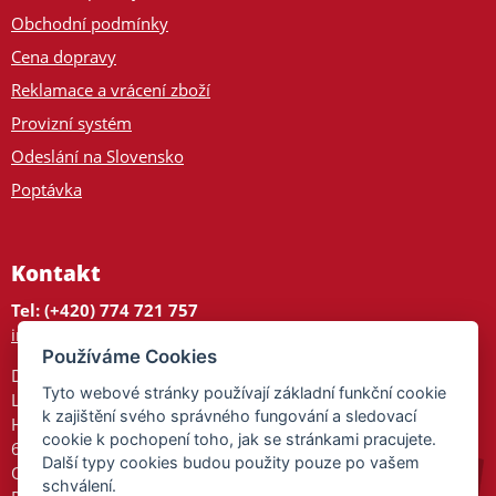
Obchodní podmínky
Cena dopravy
Reklamace a vrácení zboží
Provizní systém
Odeslání na Slovensko
Poptávka
Kontakt
Tel: (+420) 774 721 757
info@tajnedarky.cz
Používáme Cookies
Dárkové centrum
Tyto webové stránky používají základní funkční cookie
Legionářů 2
k zajištění svého správného fungování a sledovací
Hodonín
cookie k pochopení toho, jak se stránkami pracujete.
695 01
Další typy cookies budou použity pouze po vašem
Otevřeno:
schválení.