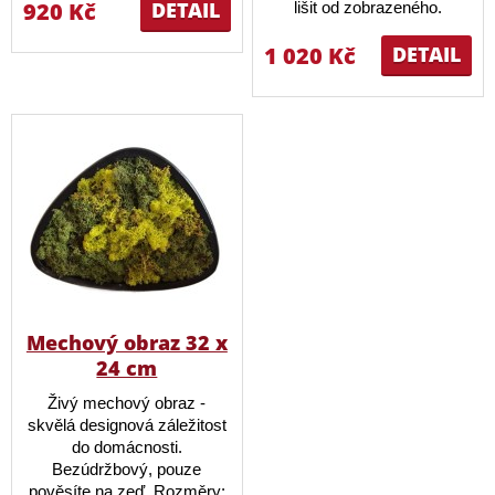
920 Kč
DETAIL
lišit od zobrazeného.
1 020 Kč
DETAIL
Mechový obraz 32 x
24 cm
Živý mechový obraz -
skvělá designová záležitost
do domácnosti.
Bezúdržbový, pouze
pověsíte na zeď. Rozměry: