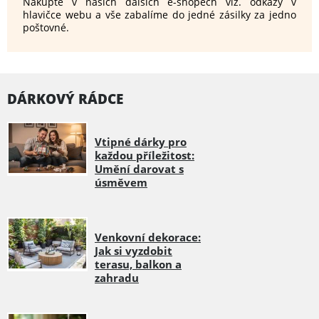
Nakupte v našich dalších e-shopech viz. odkazy v
hlavičce webu a vše zabalíme do jedné zásilky za jedno
poštovné.
DÁRKOVÝ RÁDCE
Vtipné dárky pro
každou příležitost:
Umění darovat s
úsměvem
Venkovní dekorace:
Jak si vyzdobit
terasu, balkon a
zahradu