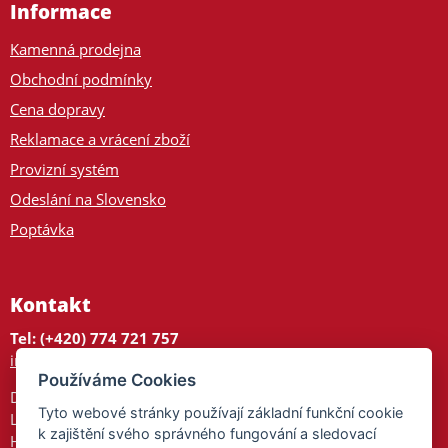
Informace
Kamenná prodejna
Obchodní podmínky
Cena dopravy
Reklamace a vrácení zboží
Provizní systém
Odeslání na Slovensko
Poptávka
Kontakt
Tel: (+420) 774 721 757
info@tajnedarky.cz
Používáme Cookies
Dárkové centrum
Tyto webové stránky používají základní funkční cookie
Legionářů 2
k zajištění svého správného fungování a sledovací
Hodonín