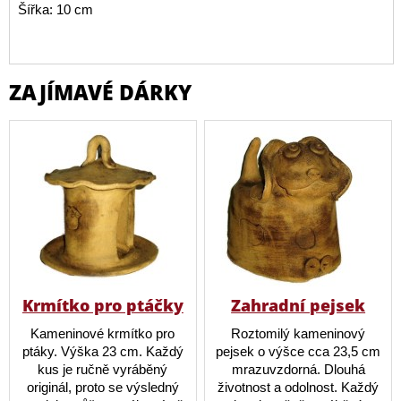
Šířka: 10 cm
ZAJÍMAVÉ DÁRKY
Krmítko pro ptáčky
Zahradní pejsek
Kameninové krmítko pro
Roztomilý kameninový
ptáky. Výška 23 cm. Každý
pejsek o výšce cca 23,5 cm
kus je ručně vyráběný
mrazuvzdorná. Dlouhá
originál, proto se výsledný
životnost a odolnost. Každý