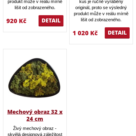
produkt může v reálu mírně
kus je ručně vyráběný
lišit od zobrazeného.
originál, proto se výsledný
produkt může v reálu mírně
920 Kč
DETAIL
lišit od zobrazeného.
1 020 Kč
DETAIL
Mechový obraz 32 x
24 cm
Živý mechový obraz -
skvělá designová záležitost