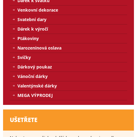
Dárek k svátku
Venkovní dekorace
Svatební dary
Dárek k výročí
Ptákoviny
Narozeninová oslava
Svíčky
Dárkový poukaz
Vánoční dárky
Valentýnské dárky
MEGA VÝPRODEJ
UŠETŘETE