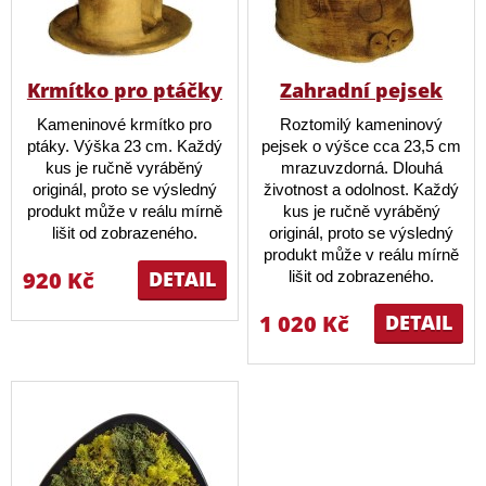
Krmítko pro ptáčky
Zahradní pejsek
Kameninové krmítko pro
Roztomilý kameninový
ptáky. Výška 23 cm. Každý
pejsek o výšce cca 23,5 cm
kus je ručně vyráběný
mrazuvzdorná. Dlouhá
originál, proto se výsledný
životnost a odolnost. Každý
produkt může v reálu mírně
kus je ručně vyráběný
lišit od zobrazeného.
originál, proto se výsledný
produkt může v reálu mírně
920 Kč
DETAIL
lišit od zobrazeného.
1 020 Kč
DETAIL