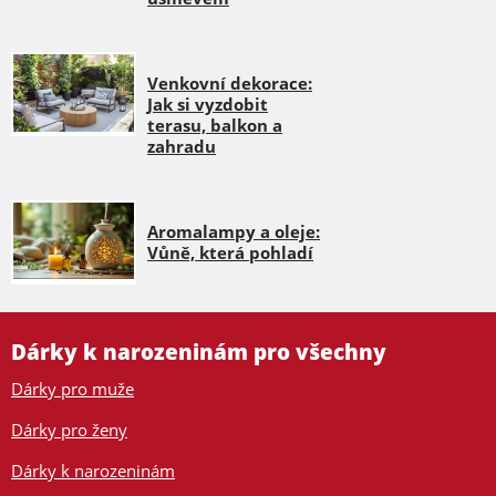
Venkovní dekorace:
Jak si vyzdobit
terasu, balkon a
zahradu
Aromalampy a oleje:
Vůně, která pohladí
Dárky k narozeninám pro všechny
Dárky pro muže
Dárky pro ženy
Dárky k narozeninám