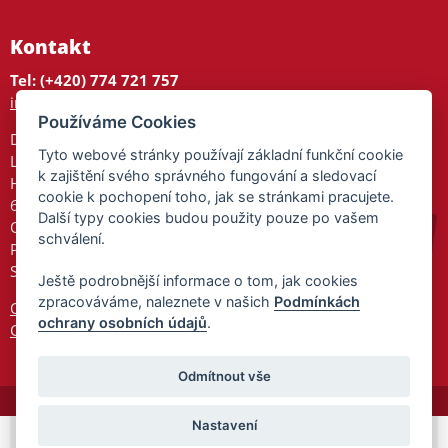
Kontakt
Tel: (+420) 774 721 757
info@tajnedarky.cz
Používáme Cookies
Dárkové centrum
Tyto webové stránky používají základní funkční cookie
Legionářů 2
k zajištění svého správného fungování a sledovací
Hodonín
cookie k pochopení toho, jak se stránkami pracujete.
695 01
Další typy cookies budou použity pouze po vašem
Otevřeno:
schválení.
Po-Pá 9-17
So 9-11:30
Ještě podrobnější informace o tom, jak cookies
zpracováváme, naleznete v našich
Podmínkách
Ochrana osobních údajů
ochrany osobních údajů
.
Cookies
Odmítnout vše
Nastavení