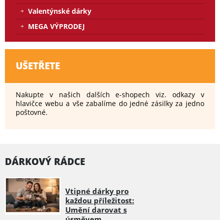
Valentýnské dárky
MEGA VÝPRODEJ
UŠETŘETE
Nakupte v našich dalších e-shopech viz. odkazy v
hlavičce webu a vše zabalíme do jedné zásilky za jedno
poštovné.
DÁRKOVÝ RÁDCE
Vtipné dárky pro
každou příležitost:
Umění darovat s
úsměvem