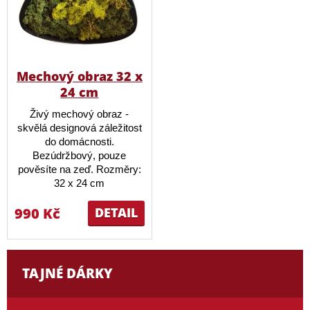
Mechový obraz 32 x
24 cm
Živý mechový obraz -
skvělá designová záležitost
do domácnosti.
Bezúdržbový, pouze
pověsíte na zeď. Rozměry:
32 x 24 cm
990 Kč
DETAIL
TAJNÉ DÁRKY