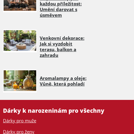
každou příležitost:
Umění darovat s
úsměvem
Venkovní dekorace:
Jak si vyzdobit
terasu, balkon a
zahradu
Aromalampy a oleje:
Vůně, která pohladí
Dárky k narozeninám pro všechny
Dárky pro muže
Dárky pro ženy