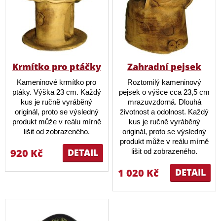
Krmítko pro ptáčky
Zahradní pejsek
Kameninové krmítko pro
Roztomilý kameninový
ptáky. Výška 23 cm. Každý
pejsek o výšce cca 23,5 cm
kus je ručně vyráběný
mrazuvzdorná. Dlouhá
originál, proto se výsledný
životnost a odolnost. Každý
produkt může v reálu mírně
kus je ručně vyráběný
lišit od zobrazeného.
originál, proto se výsledný
produkt může v reálu mírně
920 Kč
DETAIL
lišit od zobrazeného.
1 020 Kč
DETAIL