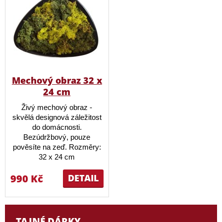
Mechový obraz 32 x
24 cm
Živý mechový obraz -
skvělá designová záležitost
do domácnosti.
Bezúdržbový, pouze
pověsíte na zeď. Rozměry:
32 x 24 cm
990 Kč
DETAIL
TAJNÉ DÁRKY