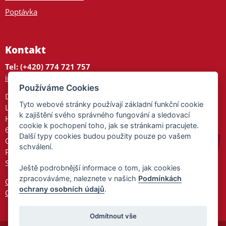
Poptávka
Kontakt
Tel: (+420) 774 721 757
info@tajnedarky.cz
Používáme Cookies
Dárkové centrum
Tyto webové stránky používají základní funkční cookie
Legionářů 2
k zajištění svého správného fungování a sledovací
Hodonín
cookie k pochopení toho, jak se stránkami pracujete.
695 01
Další typy cookies budou použity pouze po vašem
Otevřeno:
schválení.
Po-Pá 9-17
So 9-11:30
Ještě podrobnější informace o tom, jak cookies
zpracováváme, naleznete v našich
Podmínkách
Ochrana osobních údajů
ochrany osobních údajů
.
Cookies
Odmítnout vše