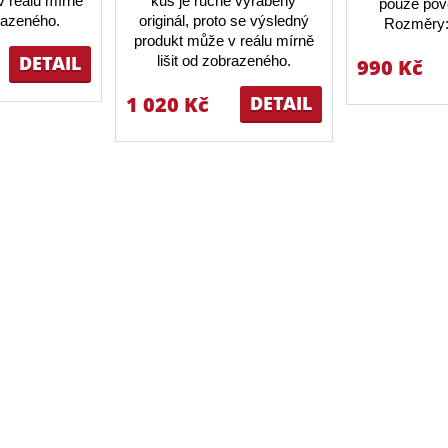
 reálu mírně
kus je ručně vyráběný
pouze pov
brazeného.
originál, proto se výsledný
Rozměry:
produkt může v reálu mírně
DETAIL
lišit od zobrazeného.
990 Kč
1 020 Kč
DETAIL