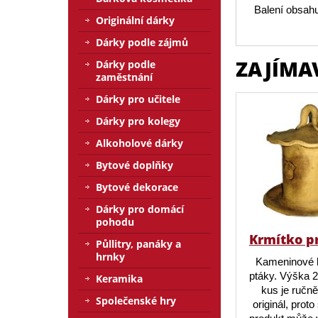
Balení obsahu
Originální dárky
Dárky podle zájmů
ZAJÍMA
Dárky podle
zaměstnání
Dárky pro učitele
Dárky pro kolegy
Alkoholové dárky
Bytové doplňky
Bytové dekorace
Dárky pro domácí
pohodu
Krmítko p
Půllitry, panáky a
hrnky
Kameninové 
ptáky. Výška 
Keramika
kus je ručn
Společenské hry
originál, prot