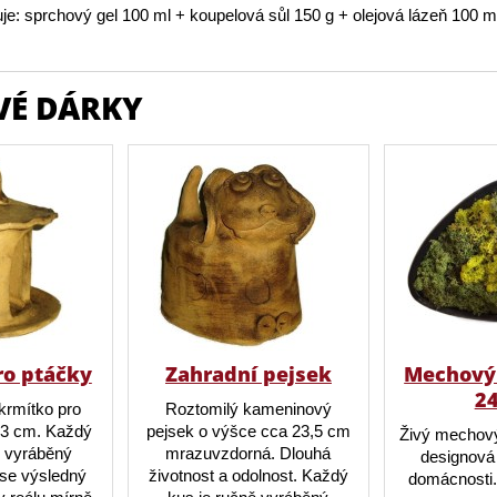
je: sprchový gel 100 ml + koupelová sůl 150 g + olejová lázeň 100 m
VÉ DÁRKY
ro ptáčky
Zahradní pejsek
Mechový 
2
krmítko pro
Roztomilý kameninový
23 cm. Každý
pejsek o výšce cca 23,5 cm
Živý mechový
ě vyráběný
mrazuvzdorná. Dlouhá
designová 
o se výsledný
životnost a odolnost. Každý
domácnosti.