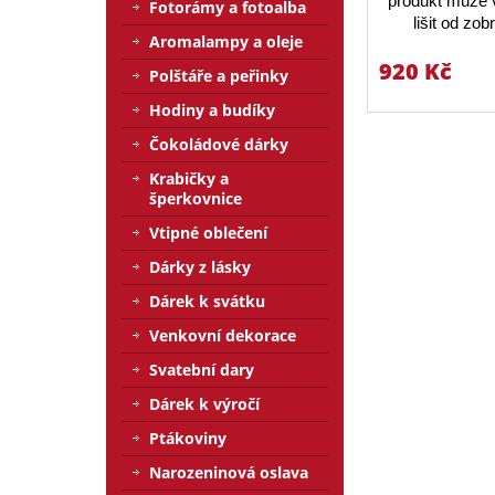
produkt může v
Fotorámy a fotoalba
lišit od zo
Aromalampy a oleje
920 Kč
Polštáře a peřinky
Hodiny a budíky
Čokoládové dárky
Krabičky a
šperkovnice
Vtipné oblečení
Dárky z lásky
Dárek k svátku
Venkovní dekorace
Svatební dary
Dárek k výročí
Ptákoviny
Narozeninová oslava