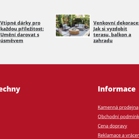
Vtipné dárky pro
Venkovní dekorace
každou příležitost:
Jak si vyzdobit
Umění darovat s
terasu, balkon a
úsměvem
zahradu
šechny
Informace
Kamenná prodejna
Obchodní podmín
Cena dopravy
Reklamace a vrácen