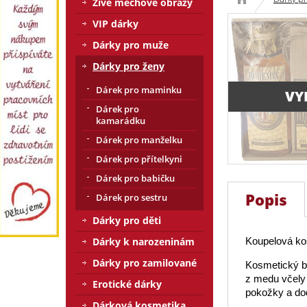
Živé mechové obrazy
VIP dárky
Dárky pro muže
Dárky pro ženy
Dárek pro maminku
VY
Dárek pro
kamarádku
Dárek pro manželku
Dárek pro přítelkyni
Dárek pro babičku
Popis
Dárek pro sestru
Dárky pro děti
Dárky k narozeninám
Koupelová ko
Dárky pro zamilované
Kosmetický ba
z medu včely
Erotické dárky
pokožky a dod
Dárková kosmetika