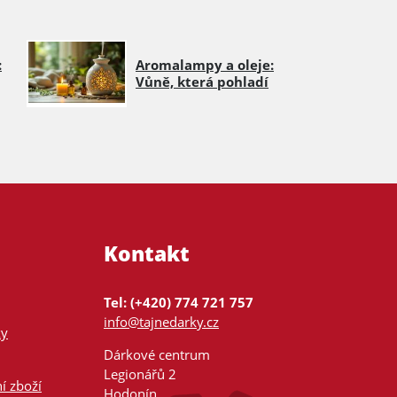
:
Aromalampy a oleje:
Vůně, která pohladí
Kontakt
Tel: (+420) 774 721 757
info@tajnedarky.cz
ky
Dárkové centrum
Legionářů 2
í zboží
Hodonín