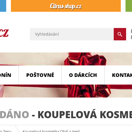
ONÍN
POŠTOVNÉ
O DÁRCÍCH
KONTA
ODÁNO
-
KOUPELOVÁ KOSMET
ro ženy
Koupelová kosmetika Obilí a med