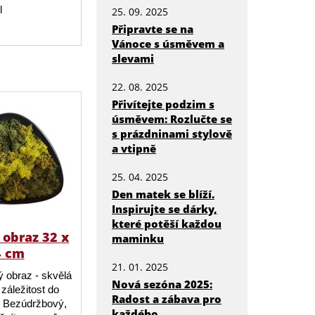
l
25. 09. 2025
Připravte se na
Vánoce s úsměvem a
slevami
22. 08. 2025
Přivítejte podzim s
úsměvem: Rozlučte se
s prázdninami stylově
a vtipně
25. 04. 2025
Den matek se blíží.
Inspirujte se dárky,
které potěší každou
obraz 32 x
maminku
4 cm
21. 01. 2025
 obraz - skvělá
Nová sezóna 2025:
záležitost do
Radost a zábava pro
 Bezúdržbový,
každého