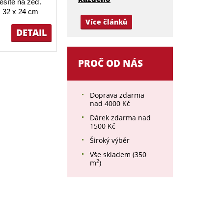
ěsíte na zeď.
 32 x 24 cm
Více článků
DETAIL
PROČ OD NÁS
Doprava zdarma
nad 4000 Kč
Dárek zdarma nad
1500 Kč
Široký výběr
Vše skladem (350
2
m
)