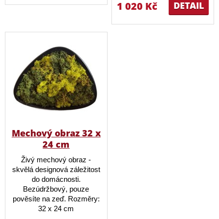
1 020 Kč
DETAIL
Mechový obraz 32 x
24 cm
Živý mechový obraz -
skvělá designová záležitost
do domácnosti.
Bezúdržbový, pouze
pověsíte na zeď. Rozměry:
32 x 24 cm