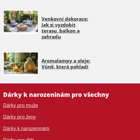
Venkovní dekorace:
Jak si vyzdobit
terasu, balkon a
zahradu
Aromalampy a oleje:
Vůně, která pohladí
Dárky k narozeninám pro všechny
Dárky pro muže
Dárky pro ženy
Dárky k narozeninám
Dárky pro děti