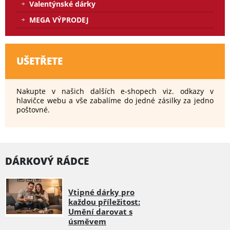
Valentýnské dárky
MEGA VÝPRODEJ
UŠETŘETE
Nakupte v našich dalších e-shopech viz. odkazy v
hlavičce webu a vše zabalíme do jedné zásilky za jedno
poštovné.
DÁRKOVÝ RÁDCE
Vtipné dárky pro
každou příležitost:
Umění darovat s
úsměvem