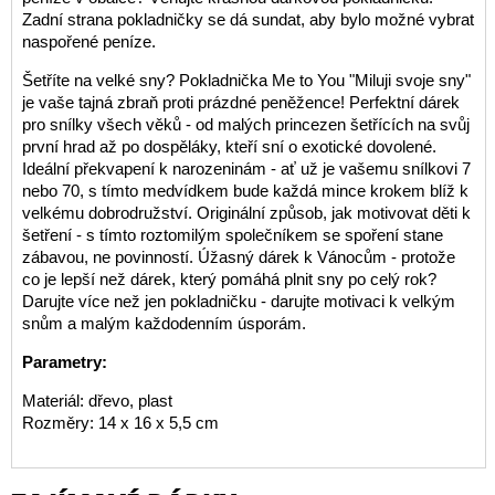
Zadní strana pokladničky se dá sundat, aby bylo možné vybrat
naspořené peníze.
Šetříte na velké sny? Pokladnička Me to You "Miluji svoje sny"
je vaše tajná zbraň proti prázdné peněžence! Perfektní dárek
pro snílky všech věků - od malých princezen šetřících na svůj
první hrad až po dospěláky, kteří sní o exotické dovolené.
Ideální překvapení k narozeninám - ať už je vašemu snílkovi 7
nebo 70, s tímto medvídkem bude každá mince krokem blíž k
velkému dobrodružství. Originální způsob, jak motivovat děti k
šetření - s tímto roztomilým společníkem se spoření stane
zábavou, ne povinností. Úžasný dárek k Vánocům - protože
co je lepší než dárek, který pomáhá plnit sny po celý rok?
Darujte více než jen pokladničku - darujte motivaci k velkým
snům a malým každodenním úsporám.
Parametry:
Materiál: dřevo, plast
Rozměry: 14 x 16 x 5,5 cm