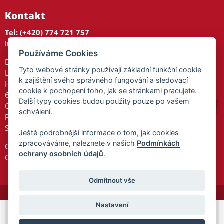
Kontakt
Tel: (+420) 774 721 757
info@tajnedarky.cz
Používáme Cookies
Dárkové centrum
Tyto webové stránky používají základní funkční cookie
Legionářů 2
k zajištění svého správného fungování a sledovací
Hodonín
cookie k pochopení toho, jak se stránkami pracujete.
695 01
Další typy cookies budou použity pouze po vašem
Otevřeno:
schválení.
Po-Pá 9-17
So 9-11:30
Ještě podrobnější informace o tom, jak cookies
zpracováváme, naleznete v našich
Podmínkách
Ochrana osobních údajů
ochrany osobních údajů
.
Cookies
Odmítnout vše
Nastavení
© 2026 Tajnedarky.cz -
Partnerský