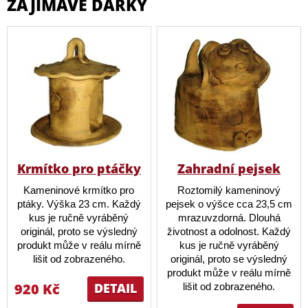
ZAJÍMAVÉ DÁRKY
Krmítko pro ptáčky
Zahradní pejsek
Kameninové krmítko pro
Roztomilý kameninový
ptáky. Výška 23 cm. Každý
pejsek o výšce cca 23,5 cm
kus je ručně vyráběný
mrazuvzdorná. Dlouhá
originál, proto se výsledný
životnost a odolnost. Každý
produkt může v reálu mírně
kus je ručně vyráběný
lišit od zobrazeného.
originál, proto se výsledný
produkt může v reálu mírně
920 Kč
DETAIL
lišit od zobrazeného.