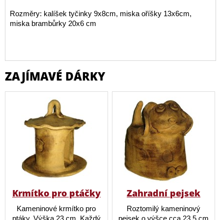
Rozměry: kalíšek tyčinky 9x8cm, miska oříšky 13x6cm,
miska brambůrky 20x6 cm
ZAJÍMAVÉ DÁRKY
Krmítko pro ptáčky
Zahradní pejsek
Kameninové krmítko pro
Roztomilý kameninový
ptáky. Výška 23 cm. Každý
pejsek o výšce cca 23,5 cm