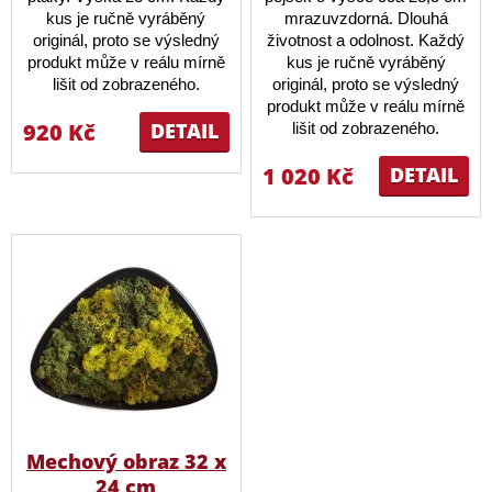
kus je ručně vyráběný
mrazuvzdorná. Dlouhá
originál, proto se výsledný
životnost a odolnost. Každý
produkt může v reálu mírně
kus je ručně vyráběný
lišit od zobrazeného.
originál, proto se výsledný
produkt může v reálu mírně
920 Kč
DETAIL
lišit od zobrazeného.
1 020 Kč
DETAIL
Mechový obraz 32 x
24 cm