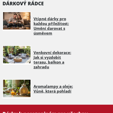
DÁRKOVÝ RÁDCE
Vtipné dárky pro
každou příležitost:
Umění darovat s
úsměvem
Venkovní dekorace:
Jak si vyzdobit
terasu, balkon a
zahradu
Aromalampy a oleje:
Vůně, která pohladí