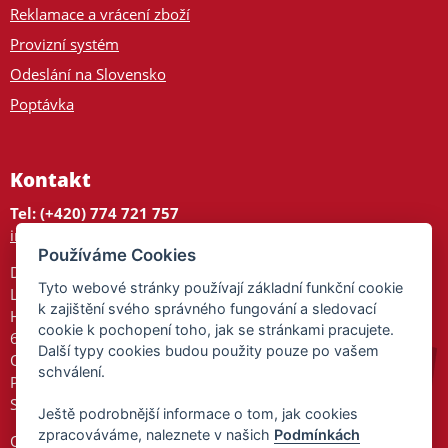
Reklamace a vrácení zboží
Provizní systém
Odeslání na Slovensko
Poptávka
Kontakt
Tel: (+420) 774 721 757
info@tajnedarky.cz
Používáme Cookies
Dárkové centrum
Tyto webové stránky používají základní funkční cookie
Legionářů 2
k zajištění svého správného fungování a sledovací
Hodonín
cookie k pochopení toho, jak se stránkami pracujete.
695 01
Další typy cookies budou použity pouze po vašem
Otevřeno:
schválení.
Po-Pá 9-17
So 9-11:30
Ještě podrobnější informace o tom, jak cookies
zpracováváme, naleznete v našich
Podmínkách
Ochrana osobních údajů