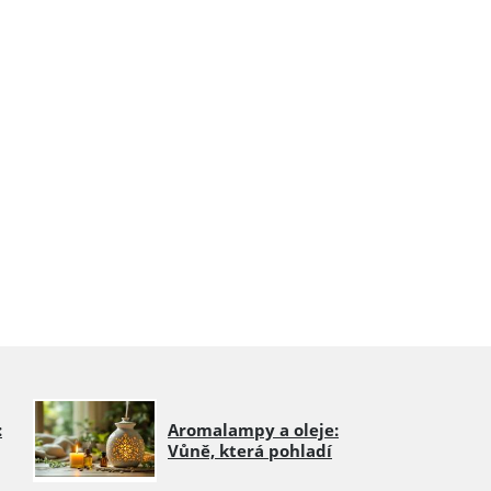
:
Aromalampy a oleje:
Vůně, která pohladí