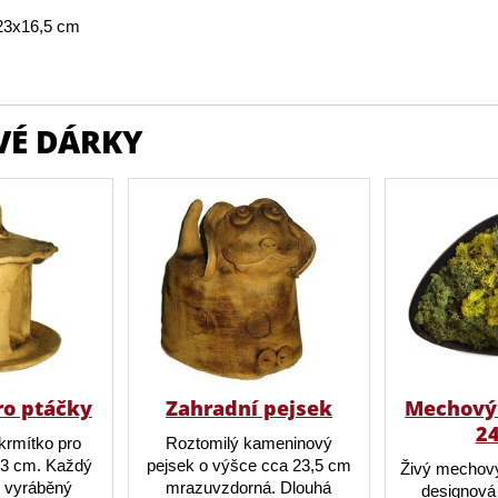
23x16,5 cm
VÉ DÁRKY
ro ptáčky
Zahradní pejsek
Mechový 
2
krmítko pro
Roztomilý kameninový
23 cm. Každý
pejsek o výšce cca 23,5 cm
Živý mechový
ě vyráběný
mrazuvzdorná. Dlouhá
designová 