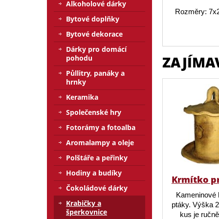
Alkoholové dárky
Rozměry: 7x
Bytové doplňky
Bytové dekorace
Dárky pro domácí
ZAJÍMA
pohodu
Půllitry, panáky a
hrnky
Keramika
Společenské hry
Fotorámy a fotoalba
Aromalampy a oleje
Polštáře a peřinky
Hodiny a budíky
Krmítko p
Čokoládové dárky
Kameninové 
Krabičky a
ptáky. Výška 
šperkovnice
kus je ručn