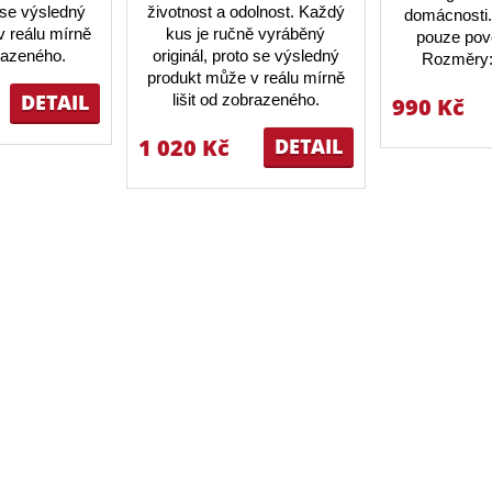
o se výsledný
životnost a odolnost. Každý
domácnosti.
 reálu mírně
kus je ručně vyráběný
pouze pov
brazeného.
originál, proto se výsledný
Rozměry:
produkt může v reálu mírně
DETAIL
lišit od zobrazeného.
990 Kč
1 020 Kč
DETAIL