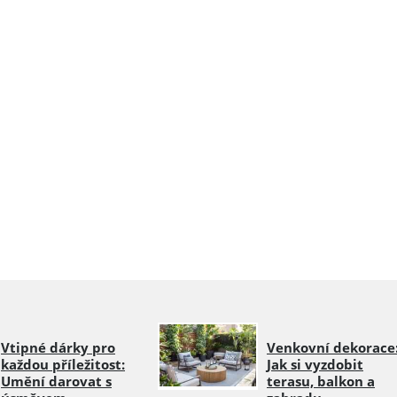
Vtipné dárky pro
Venkovní dekorace
každou příležitost:
Jak si vyzdobit
Umění darovat s
terasu, balkon a