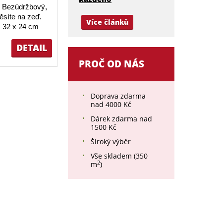
 Bezúdržbový,
ěsíte na zeď.
Více článků
 32 x 24 cm
DETAIL
PROČ OD NÁS
Doprava zdarma
nad 4000 Kč
Dárek zdarma nad
1500 Kč
Široký výběr
Vše skladem (350
2
m
)