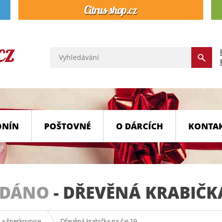
ONÍN
POŠTOVNÉ
O DÁRCÍCH
KONTA
ODÁNO
-
DŘEVĚNÁ KRABIČKA
 a šperkovnice
Dřevěná krabička na čaj 19