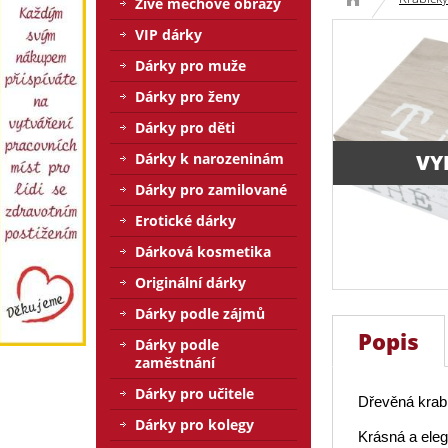
Živé mechové obrazy
VIP dárky
Dárky pro muže
Dárky pro ženy
Dárky pro děti
Dárky k narozeninám
VY
Dárky pro zamilované
Erotické dárky
Dárková kosmetika
Originální dárky
Dárky podle zájmů
Popis
Dárky podle
zaměstnání
Dárky pro učitele
Dřevěná krabi
Dárky pro kolegy
Krásná a eleg