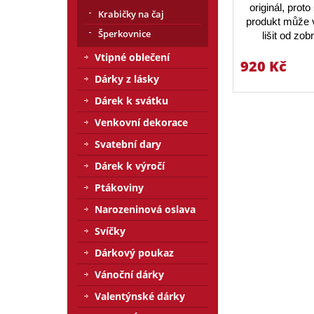
originál, prot
Krabičky na čaj
produkt může v
Šperkovnice
lišit od zo
Vtipné oblečení
920 Kč
Dárky z lásky
Dárek k svátku
Venkovní dekorace
Svatební dary
Dárek k výročí
Ptákoviny
Narozeninová oslava
Svíčky
Dárkový poukaz
Vánoční dárky
Valentýnské dárky