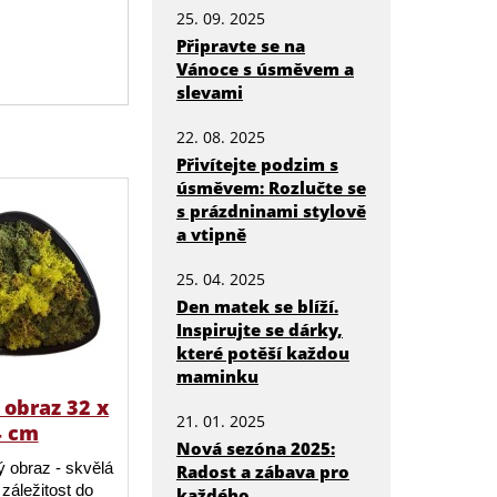
25. 09. 2025
Připravte se na
Vánoce s úsměvem a
slevami
22. 08. 2025
Přivítejte podzim s
úsměvem: Rozlučte se
s prázdninami stylově
a vtipně
25. 04. 2025
Den matek se blíží.
Inspirujte se dárky,
které potěší každou
maminku
obraz 32 x
21. 01. 2025
4 cm
Nová sezóna 2025:
 obraz - skvělá
Radost a zábava pro
záležitost do
každého