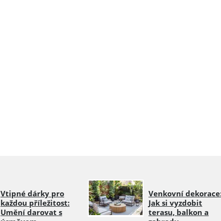
Vtipné dárky pro
Venkovní dekorace
každou příležitost:
Jak si vyzdobit
Umění darovat s
terasu, balkon a