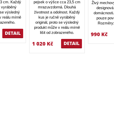
23 cm. Každý
pejsek o výšce cca 23,5 cm
Živý mechový
ě vyráběný
mrazuvzdorná. Dlouhá
designová 
o se výsledný
životnost a odolnost. Každý
domácnosti.
 reálu mírně
kus je ručně vyráběný
pouze pov
brazeného.
originál, proto se výsledný
Rozměry:
produkt může v reálu mírně
DETAIL
lišit od zobrazeného.
990 Kč
1 020 Kč
DETAIL