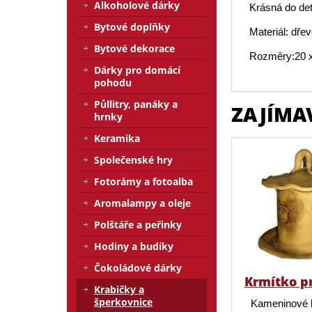
Alkoholové dárky
Krásná do det
Bytové doplňky
Materiál: dře
Bytové dekorace
Rozměry:20 x
Dárky pro domácí
pohodu
Půllitry, panáky a
ZAJÍMA
hrnky
Keramika
Společenské hry
Fotorámy a fotoalba
Aromalampy a oleje
Polštáře a peřinky
Hodiny a budíky
Čokoládové dárky
Krmítko p
Krabičky a
šperkovnice
Kameninové 