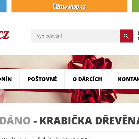
ONÍN
POŠTOVNÉ
O DÁRCÍCH
KONTA
ODÁNO
-
KRABIČKA DŘEVĚN
 a šperkovnice
Krabička dřevěná zamilovaná