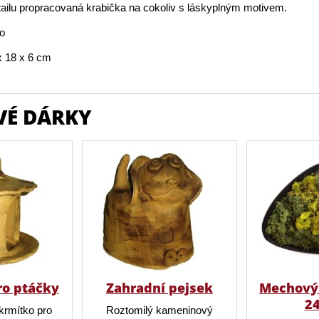
ailu propracovaná krabička na cokoliv s láskyplným motivem.
vo
 18 x 6 cm
VÉ DÁRKY
ro ptáčky
Zahradní pejsek
Mechový 
2
krmítko pro
Roztomilý kameninový