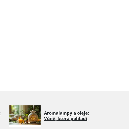
:
Aromalampy a oleje:
Vůně, která pohladí