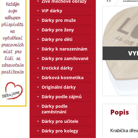
Živé mechové obrazy
VIP dárky
Dárky pro muže
Dárky pro ženy
Dárky pro děti
Dárky k narozeninám
VY
Dárky pro zamilované
Erotické dárky
Dárková kosmetika
Originální dárky
Dárky podle zájmů
Dárky podle
Popis
zaměstnání
Dárky pro učitele
Dárky pro kolegy
Krabička dře