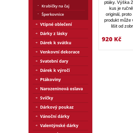
ptáky. Výška 
Krabičky na čaj
kus je ručn
Šperkovnice
originál, prot
produkt může v
Vtipné oblečení
lišit od zo
Dárky z lásky
920 Kč
Dárek k svátku
Venkovní dekorace
Svatební dary
Dárek k výročí
Ptákoviny
Narozeninová oslava
Svíčky
Dárkový poukaz
Vánoční dárky
Valentýnské dárky