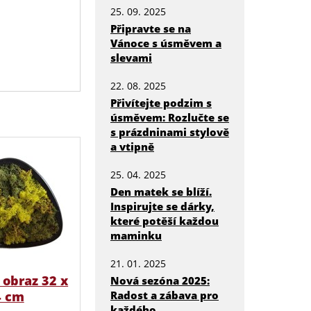
25. 09. 2025
Připravte se na
Vánoce s úsměvem a
slevami
22. 08. 2025
Přivítejte podzim s
úsměvem: Rozlučte se
s prázdninami stylově
a vtipně
25. 04. 2025
Den matek se blíží.
Inspirujte se dárky,
které potěší každou
maminku
21. 01. 2025
obraz 32 x
Nová sezóna 2025:
Radost a zábava pro
4 cm
každého