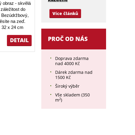
 obraz - skvělá
záležitost do
Více článků
 Bezúdržbový,
ěsíte na zeď.
 32 x 24 cm
PROČ OD NÁS
DETAIL
Doprava zdarma
nad 4000 Kč
Dárek zdarma nad
1500 Kč
Široký výběr
Vše skladem (350
2
m
)