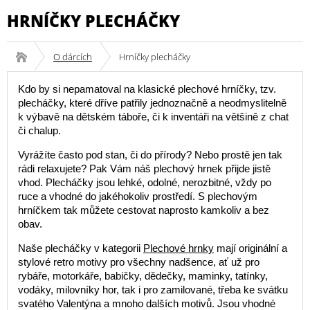
HRNÍČKY PLECHÁČKY
O dárcích
Hrníčky plecháčky
Kdo by si nepamatoval na klasické plechové hrníčky, tzv.
plecháčky, které dříve patřily jednoznačně a neodmyslitelně
k výbavě na dětském táboře, či k inventáři na většině z chat
či chalup.
Vyrážíte často pod stan, či do přírody? Nebo prostě jen tak
rádi relaxujete? Pak Vám náš plechový hrnek přijde jistě
vhod. Plecháčky jsou lehké, odolné, nerozbitné, vždy po
ruce a vhodné do jakéhokoliv prostředí. S plechovým
hrníčkem tak můžete cestovat naprosto kamkoliv a bez
obav.
Naše plecháčky v kategorii
Plechové hrnky
mají originální a
stylové retro motivy pro všechny nadšence, ať už pro
rybáře, motorkáře, babičky, dědečky, maminky, tatínky,
vodáky, milovníky hor, tak i pro zamilované, třeba ke svátku
svatého Valentýna a mnoho dalších motivů. Jsou vhodné