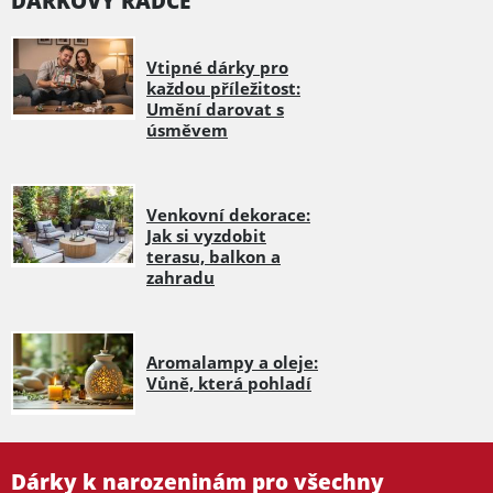
DÁRKOVÝ RÁDCE
Vtipné dárky pro
každou příležitost:
Umění darovat s
úsměvem
Venkovní dekorace:
Jak si vyzdobit
terasu, balkon a
zahradu
Aromalampy a oleje:
Vůně, která pohladí
Dárky k narozeninám pro všechny