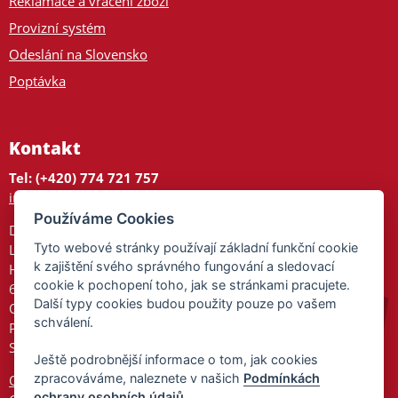
Reklamace a vrácení zboží
Provizní systém
Odeslání na Slovensko
Poptávka
Kontakt
Tel: (+420) 774 721 757
info@tajnedarky.cz
Používáme Cookies
Dárkové centrum
Tyto webové stránky používají základní funkční cookie
Legionářů 2
k zajištění svého správného fungování a sledovací
Hodonín
cookie k pochopení toho, jak se stránkami pracujete.
695 01
Další typy cookies budou použity pouze po vašem
Otevřeno:
schválení.
Po-Pá 9-17
So 9-11:30
Ještě podrobnější informace o tom, jak cookies
zpracováváme, naleznete v našich
Podmínkách
Ochrana osobních údajů
ochrany osobních údajů
.